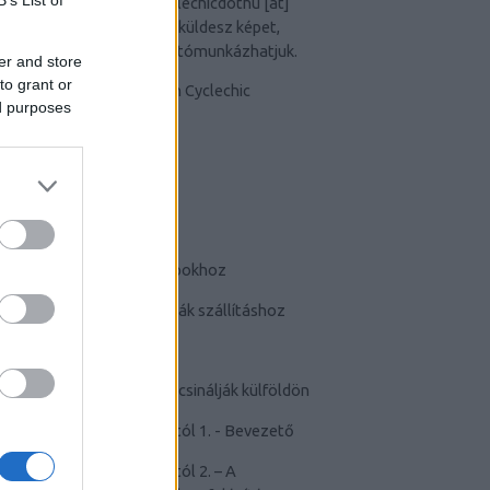
Van képed? Küldd el a
cyclechicdothu [at]
gmail [dot]com
címre. Ha küldesz képet,
egyben elfogadod, hogy utómunkázhatjuk.
er and store
to grant or
ed purposes
TUDATTÁGÍTÓ
-
Bringás tippek
-
Kerékpárok a mindennapokhoz
-
Teherhordó/ cargo bringák szállításhoz
-
Szoknyában bringával
-
Cyclechic.hu on tour: Így csinálják külföldön
-
Félelem a kerékpározástól 1. - Bevezető
-
Félelem a kerékpározástól 2. – A