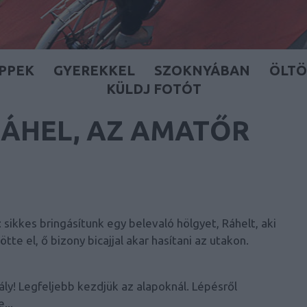
IPPEK
GYEREKKEL
SZOKNYÁBAN
ÖLT
KÜLDJ FOTÓT
RÁHEL, AZ AMATŐR
sikkes bringásítunk egy belevaló hölgyet, Ráhelt, aki
te el, ő bizony bicajjal akar hasítani az utakon.
y! Legfeljebb kezdjük az alapoknál. Lépésről
...