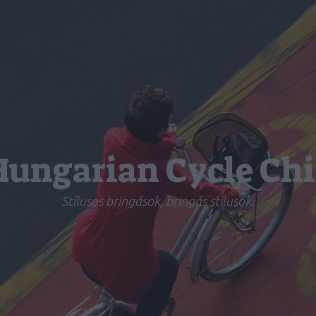
Hungarian Cycle Chi
Stílusos bringások, bringás stílusok.