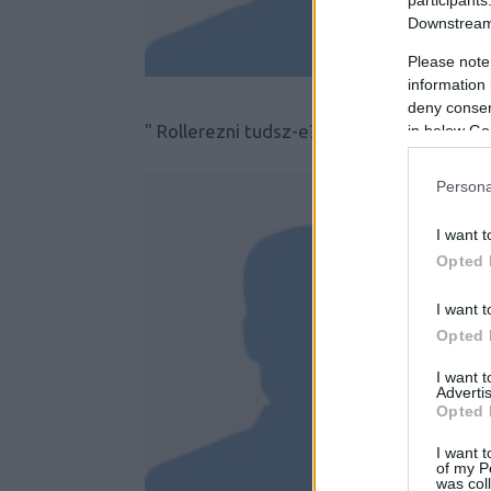
Downstream 
Please note
information 
deny consent
" Rollerezni tudsz-e?" Fotó: LC
in below Go
Persona
I want t
Opted 
I want t
Opted 
I want 
Advertis
Opted 
I want t
of my P
was col