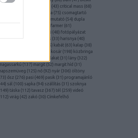
156
)
budapest
(
806
)
cargo
(
43
)
critical mass
(
68
)
csaj
(
890
)
csajok
(
99
)
csizma
(
75
)
csomagtartó
71
)
cyclechic
(
113
)
divatbemutató
(
54
)
dupla
30
)
elegáns
(
102
)
eső
(
40
)
farmer
(
61
)
felvonulás
(
67
)
fiú
(
153
)
fixi
(
48
)
fotópályázat
35
)
gyerek
(
88
)
gyerekülés
(
33
)
harisnya
(
40
)
hátizsák
(
47
)
hó
(
30
)
ing
(
55
)
kabát
(
63
)
kalap
(
38
)
kesztyű
(
30
)
kiskörút
(
114
)
kosár
(
198
)
közbringa
33
)
külföld
(
78
)
kutya
(
44
)
lakat
(
31
)
lány
(
322
)
magassarkú
(
137
)
margit
(
52
)
margit híd
(
31
)
napszemüveg
(
125
)
nő
(
92
)
nyár
(
306
)
öltöny
73
)
ősz
(
276
)
pasi
(
469
)
pasik
(
31
)
programajánló
44
)
sál
(
100
)
sapka
(
94
)
szállítás
(
31
)
szoknya
149
)
táska
(
112
)
tavasz
(
367
)
tél
(
259
)
videó
112
)
virág
(
42
)
zakó
(
30
)
Címkefelhő