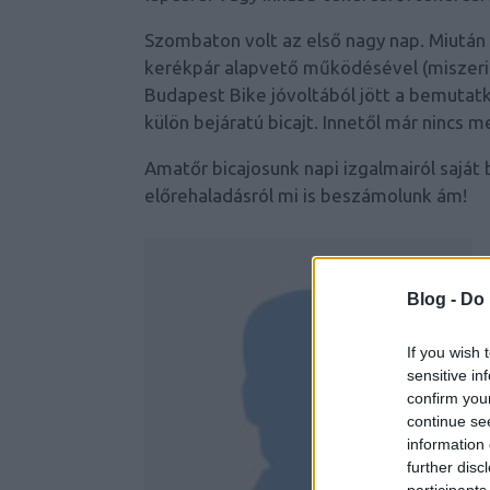
Szombaton volt az első nagy nap. Miután
kerékpár alapvető működésével (miszerint
Budapest Bike
jóvoltából jött a bemutatko
külön bejáratú bicajt. Innetől már nincs m
Amatőr bicajosunk napi izgalmairól
saját
előrehaladásról mi is beszámolunk ám!
Blog -
Do 
If you wish 
sensitive in
confirm you
continue se
information 
further disc
participants