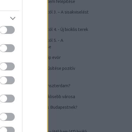
kerékpározástól való félelem felépítése
-
Félelem a kerékpározástól 3. – A sisakviselést
népszerűsítő kampányok
-
Félelem a kerékpározástól 4. - Új biciklis terek
-
Félelem a kerékpározástól 5. - A
kerékpározás elidegenítése
-
TOP20+1 biciklis videóklip evör
-
A kerékpározás népszerűsítése pozitív
eszközökkel
-
Lehet-e Budapestből Amszterdam?
-
Groningen, a világ legbiciklisebb városa
-
Berlin: a következő lépés Budapestnek?
CÍMKÉK
andrássy
(
51
)
bad
(
33
)
bajcsy
(
66
)
bam
(
47
)
bicikli