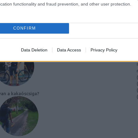
ó: LC
cation functionality and fraud prevention, and other user protection.
(
(
(
CONFIRM
TT BEJEGYZÉSEK:
(
Data Deletion
Data Access
Privacy Policy
(
(
(
(
an a kakaóscsiga?
(