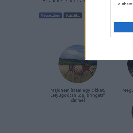
" Ez a kivétel volt ám, nem a szabály" Fot
authenti
AJÁNLO
Majdnem írtam egy cikket,
Megv
„Nyugodtan lopj bringát!”
címmel