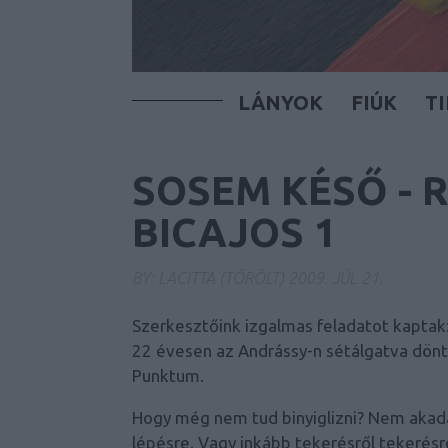
LÁNYOK
FIÚK
T
SOSEM KÉSŐ - 
BICAJOS 1
BY:
LACITTA (TÖRÖLT)
2009. JÚL 21.
Szerkesztőink izgalmas feladatot kaptak: 
22 évesen az Andrássy-n sétálgatva döntöt
Punktum.
Hogy még nem tud binyiglizni? Nem akadál
lépésre. Vagy inkább tekerésről tekerésre