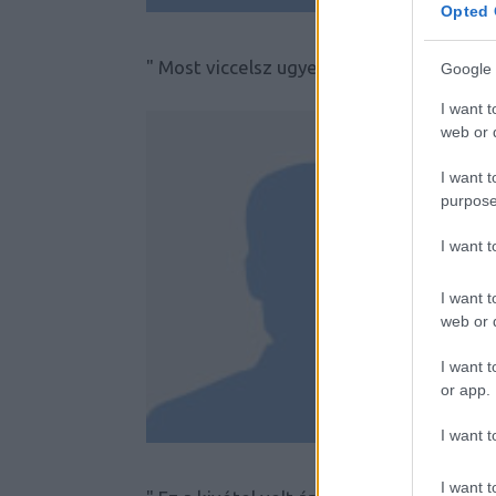
Opted 
" Most viccelsz ugye?" Fotó: LC
Google 
I want t
web or d
I want t
purpose
I want 
I want t
web or d
I want t
or app.
I want t
I want t