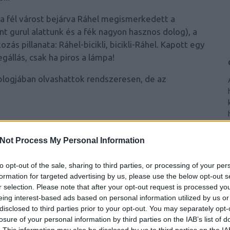
 a fél várost bejárva Ráhel megismerkedett a
 gurul alattunk és a fék nagyon hasznos dolog), a
zás pillanata: Ráhel-bicikli, bicikli-Ráhel. Kapott egy
egállás, csak ha piros a lámpa!
 blogjában
olvashattok rendszeresen, de az
Not Process My Personal Information
to opt-out of the sale, sharing to third parties, or processing of your per
formation for targeted advertising by us, please use the below opt-out s
r selection. Please note that after your opt-out request is processed y
eing interest-based ads based on personal information utilized by us or
disclosed to third parties prior to your opt-out. You may separately opt-
losure of your personal information by third parties on the IAB’s list of
. This information may also be disclosed by us to third parties on the
IA