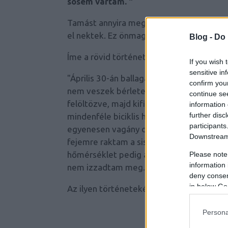
sosem vártam. "
Tamást annyira megmozgatta a biciklizés
el nektek. Ez önmagában is nagyon tisztel
Blog -
Do 
Íme a rövid történet hősünk tollából:
If you wish 
sensitive in
"Április 30-án ballagásra voltam hivatal
confirm you
nem veszek bérletet, még úgy gondoltam,
continue se
felöltözve, majd kifizetem, úgyis elég r
information 
further disc
mindenféle biciklis honlapokon arról, hog
participants
egyenesen vagány dolog (
http://cyclechi
Downstream 
fejemre raktam a sisakot ingben és nyak
hőmérséklet pedig aznap pont kellemes, é
Please note
information 
nem izzadtam meg. Mosolyogtam mindenki
deny consent
in below Go
Az ilyen történetekért csináljuk.
Persona