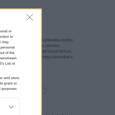
sonal or
CYCLE CHIC
ection to
A bicikli nem egyszerűen közlekedési eszköz,
ou may
hanem egy igazi stíluselem. Nem kér
 personal
kompromisszumot, nem kell hozzá öltözni,
out of the
hiszen maga öltöztet. És még a városokat is
 downstream
jobbá teszi.
B’s List of
er and store
to grant or
Iratkozz fel hírlevelünkre!
ed purposes