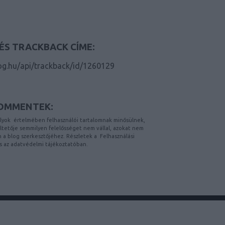
ÉS TRACKBACK CÍME:
log.hu/api/trackback/id/1260129
OMMENTEK:
lyok
értelmében felhasználói tartalomnak minősülnek,
etője semmilyen felelősséget nem vállal, azokat nem
on a blog szerkesztőjéhez. Részletek a
Felhasználási
s az
adatvédelmi tájékoztatóban
.