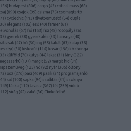
156
)
budapest
(
806
)
cargo
(
43
)
critical mass
(
68
)
csaj
(
890
)
csajok
(
99
)
csizma
(
75
)
csomagtartó
71
)
cyclechic
(
113
)
divatbemutató
(
54
)
dupla
30
)
elegáns
(
102
)
eső
(
40
)
farmer
(
61
)
felvonulás
(
67
)
fiú
(
153
)
fixi
(
48
)
fotópályázat
35
)
gyerek
(
88
)
gyerekülés
(
33
)
harisnya
(
40
)
hátizsák
(
47
)
hó
(
30
)
ing
(
55
)
kabát
(
63
)
kalap
(
38
)
kesztyű
(
30
)
kiskörút
(
114
)
kosár
(
198
)
közbringa
33
)
külföld
(
78
)
kutya
(
44
)
lakat
(
31
)
lány
(
322
)
magassarkú
(
137
)
margit
(
52
)
margit híd
(
31
)
napszemüveg
(
125
)
nő
(
92
)
nyár
(
306
)
öltöny
73
)
ősz
(
276
)
pasi
(
469
)
pasik
(
31
)
programajánló
44
)
sál
(
100
)
sapka
(
94
)
szállítás
(
31
)
szoknya
149
)
táska
(
112
)
tavasz
(
367
)
tél
(
259
)
videó
112
)
virág
(
42
)
zakó
(
30
)
Címkefelhő