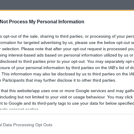
, hogy átállásának történetét
saját blogjában
meséli
etreméltó. És hogy miért kerül fel hozzánk is?
Not Process My Personal Information
to opt-out of the sale, sharing to third parties, or processing of your per
formation for targeted advertising by us, please use the below opt-out s
os a volt középiskolámba. Amikor eldöntöttem, hogy
r selection. Please note that after your opt-out request is processed y
 hogy azt a pár utazást, mikor szépen vagyok
eing interest-based ads based on personal information utilized by us or
itka ez mostanában. De azóta annyi cikket olvastam a
disclosed to third parties prior to your opt-out. You may separately opt-
losure of your personal information by third parties on the IAB’s list of
y ez nem ciki, nem feltétlenül kényelmetlen, sőt,
. This information may also be disclosed by us to third parties on the
IA
c.blog.hu
), hogy mégiscsak felültem a nyeregbe és a
Participants
that may further disclose it to other third parties.
kendőben, életemben először. Nagyon vidám volt! A
s nem is kellett nagyon sietnem, így egyáltalán
 that this website/app uses one or more Google services and may gath
including but not limited to your visit or usage behaviour. You may click 
re. Készült rólam egy fotó is."
 to Google and its third-party tags to use your data for below specifi
ogle consent section.
l Data Processing Opt Outs