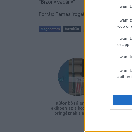
"Bizony vagány"
I want 
Forrás:
Tamás írogat
I want t
web or d
I want t
AJÁNLO
or app.
I want t
I want t
authenti
Különböző emberek,
Brin
akikben az a közös, hogy
bringáznak a munkába