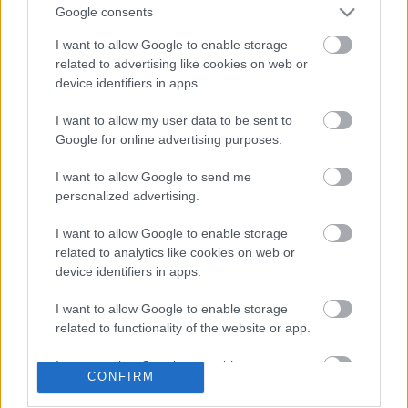
megijedő alárendeltségéet mutató társa van a
Google consents
közlekedésben. Ez ilyen ördög falra festése effektus.
A hasonló kis utcákban való begyakorlás után már a
I want to allow Google to enable storage
chic tömegeké lehetnek a sugárutak is, de ehhez le
related to advertising like cookies on web or
kell vetkőzni a belénk nevelt félelmet és
device identifiers in apps.
alárendeltség érzést.
I want to allow my user data to be sent to
Google for online advertising purposes.
Hiszen, ha így maradnánk, mit fotóznánk itt
mindenkinek az örömére?
I want to allow Google to send me
personalized advertising.
I want to allow Google to enable storage
related to analytics like cookies on web or
Címkék:
lány
csaj
ősz
tanácsok
boldog
device identifiers in apps.
I want to allow Google to enable storage
related to functionality of the website or app.
Ajánlott bejegyzések:
I want to allow Google to enable storage
CONFIRM
related to personalization.