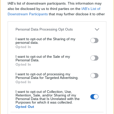
IAB’s list of downstream participants. This information may
also be disclosed by us to third parties on the
IAB’s List of
Downstream Participants
that may further disclose it to other
third parties.
Please note that this website/app uses one or more Google
Personal Data Processing Opt Outs
services and may gather and store information including but
A hölgy tehát a járdán haladt tovább ugyanolyan
not limited to your visit or usage behaviour. You may click to
I want to opt-out of the Sharing of my
tempóban, veszélyeztetve a kapukból kilépőket és
personal data.
grant or deny consent to Google and its third-party tags to
Opted In
saját magát, főleg azzal, hogy a sarkokon sem látják,
use your data for below specified purposes in below Google
így könnyebben elütik vagy elélépnek. Pedig az út
consent section.
I want to opt-out of the Sale of my
kihalt volt és széles. Ilyenek viszont ezek a rossz
Personal Data.
Opted In
berögződések, a belénk nevelt félelem.
I want to opt-out of processing my
Most tehát felhúzza szemöldökét a chic-oktató,
Personal Data for Targeted Advertising.
mutatóujját nevelően meglóbálja és felhívja a
Opted In
figyelmet arra, hogy tessenek magabiztosak lenni! A
I want to opt-out of Collection, Use,
lámpánál előregurulva nem csak a füstöt nem kell
Retention, Sale, and/or Sharing of my
szívni, előbb is lehet indulni, jé obban látszunk.
Personal Data that Is Unrelated with the
Purposes for which it was collected.
Határozottan tekerve sokkal jobban biztonságban
Opted Out
vagyunk, mint ha kívüről egy kacsázó, mindentől