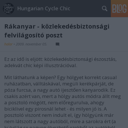
Hungarian Cycle Chic
Rákanyar - közlekedésbiztonsági
felvilágosító poszt
halar
•
2009. november 05.
Ez az idő is eljött: közlekedésbiztonsági észosztás,
adekvát chic képi illusztrációval.
Mit láthatunk a képen? Egy hölgyet korrekt casual
ruházatban, válltáskával, megüli kerékpárját, de
póza furcsa, a nagy autó ijesztően kanyarodik. Ez
csakis azért van, mert a hölgy autós módra állt meg
a posztoló mögött, nem előregurulva, ahogy
biciklivel egy pirosnál lehet - és milyen jó is. A
posztoló viszont nem indult el, így hölgyünk már
nem látszott a nagy autóból, mire a sarokra ért (a
külvilág se nagyon élvezhető ezekből az autókból,