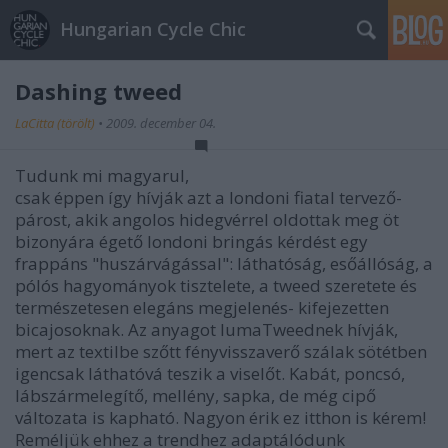
Hungarian Cycle Chic
Dashing tweed
LaCitta (törölt)
•
2009. december 04.
Tudunk mi magyarul,
csak éppen így hívják azt a londoni fiatal tervező-
párost, akik angolos hidegvérrel oldottak meg öt
bizonyára égető londoni bringás kérdést egy
frappáns "huszárvágással": láthatóság, esőállóság, a
pólós hagyományok tisztelete, a tweed szeretete és
természetesen elegáns megjelenés- kifejezetten
bicajosoknak. Az anyagot lumaTweednek hívják,
mert az textilbe szőtt fényvisszaverő szálak sötétben
igencsak láthatóvá teszik a viselőt. Kabát, poncsó,
lábszármelegítő, mellény, sapka, de még cipő
változata is kapható. Nagyon érik ez itthon is kérem!
Reméljük ehhez a trendhez adaptálódunk