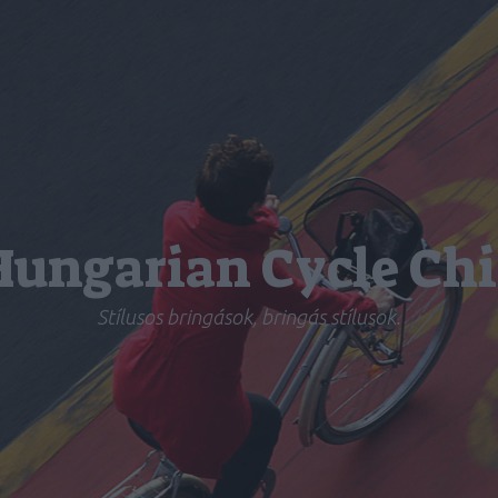
Hungarian Cycle Chi
Stílusos bringások, bringás stílusok.