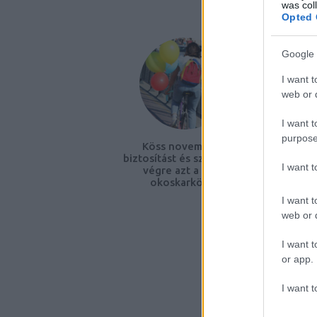
AJÁNLO
was col
Opted 
Google 
I want t
web or d
I want t
purpose
Köss novemberig
Megv
biztosítást és szerezd be
I want 
végre azt a király
okoskarkötőt!
I want t
web or d
I want t
or app.
Nagy 
I want t