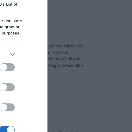
B’s List of
er and store
to grant or
ed purposes
CYCLE CHIC
A bicikli nem egyszerűen közlekedési eszköz,
hanem egy igazi stíluselem. Nem kér
kompromisszumot, nem kell hozzá öltözni,
hiszen maga öltöztet. És még a városokat is
jobbá teszi.
Iratkozz fel hírlevelünkre!