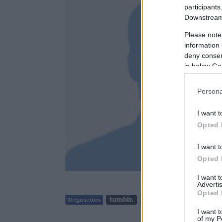
participants
Downstream 
Please note
information 
deny consent
in below Go
Persona
I want t
Opted 
I want t
Opted 
I want 
Advertis
Opted 
I want t
of my P