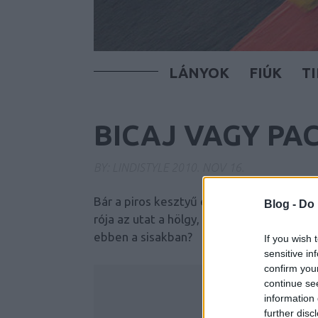
LÁNYOK
FIÚK
T
BICAJ VAGY PAC
BY:
LINDISTYLE
2010. NOV 16.
Bár a piros kesztyű és a kötött tunika t
Blog -
Do 
rója az utat a hölgy, de egy dolgot nagyo
ebben a sisakban?
If you wish 
sensitive in
confirm you
continue se
information 
further disc