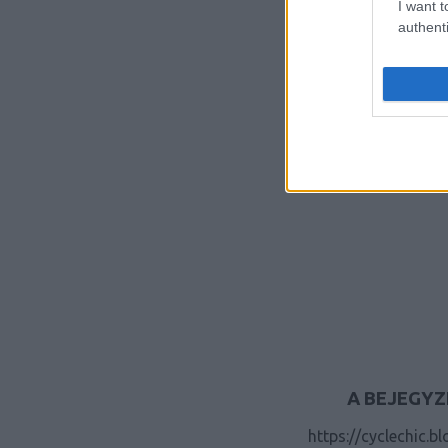
I want t
authenti
A BEJEGYZ
https://cyclechic.b