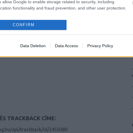
o allow Google to enable storage related to security, including
cation functionality and fraud prevention, and other user protection.
CONFIRM
Data Deletion
Data Access
Privacy Policy
ÉS TRACKBACK CÍME:
log.hu/api/trackback/id/2450389