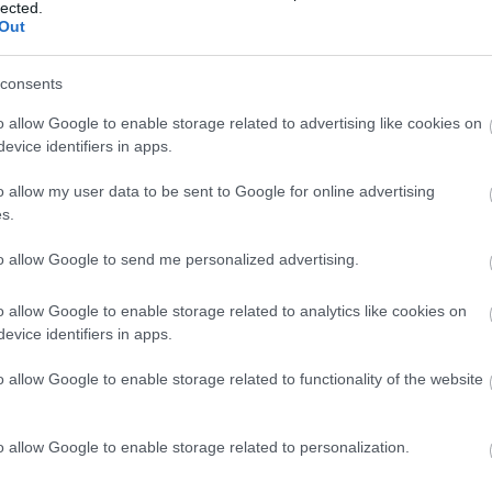
TT BEJEGYZÉSEK:
lected.
Out
consents
o allow Google to enable storage related to advertising like cookies on
evice identifiers in apps.
o allow my user data to be sent to Google for online advertising
s.
an a kakaóscsiga?
to allow Google to send me personalized advertising.
o allow Google to enable storage related to analytics like cookies on
evice identifiers in apps.
o allow Google to enable storage related to functionality of the website
eső volt, de már elállt
o allow Google to enable storage related to personalization.