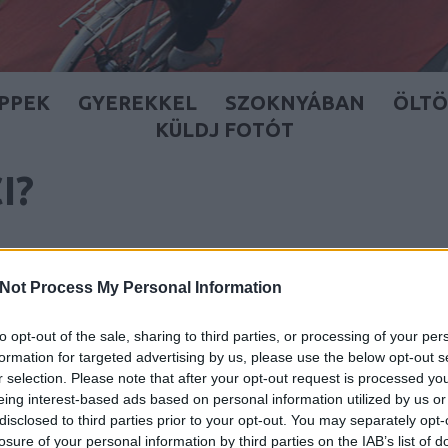
IPPEK
GYEREKKEL
SZOKNYÁBAN
ÖLT
KÜLDJ FOTÓT
I?
etszik és kedves, ahogy megpakolt csomagtartóval
Not Process My Personal Information
n nem értek: most biciklizni vagy lovagolni készült
to opt-out of the sale, sharing to third parties, or processing of your per
formation for targeted advertising by us, please use the below opt-out s
r selection. Please note that after your opt-out request is processed y
eing interest-based ads based on personal information utilized by us or
disclosed to third parties prior to your opt-out. You may separately opt-
losure of your personal information by third parties on the IAB’s list of