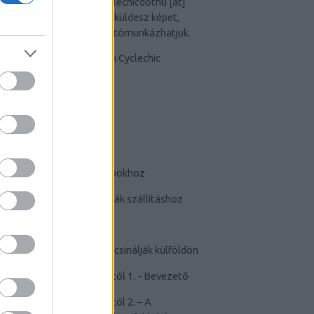
Van képed? Küldd el a
cyclechicdothu [at]
gmail [dot]com
címre. Ha küldesz képet,
egyben elfogadod, hogy utómunkázhatjuk.
TUDATTÁGÍTÓ
-
Bringás tippek
-
Kerékpárok a mindennapokhoz
-
Teherhordó/ cargo bringák szállításhoz
-
Szoknyában bringával
-
Cyclechic.hu on tour: Így csinálják külföldön
-
Félelem a kerékpározástól 1. - Bevezető
-
Félelem a kerékpározástól 2. – A