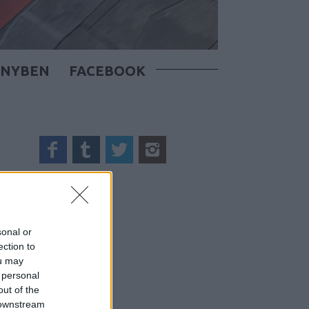
ÖNYBEN
FACEBOOK
sonal or
ection to
ou may
 personal
out of the
 downstream