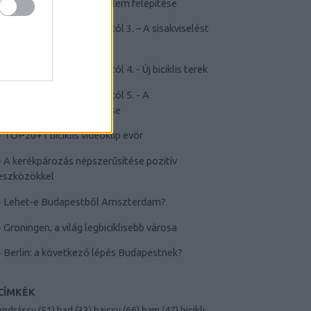
kerékpározástól való félelem felépítése
-
Félelem a kerékpározástól 3. – A sisakviselést
népszerűsítő kampányok
-
Félelem a kerékpározástól 4. - Új biciklis terek
-
Félelem a kerékpározástól 5. - A
kerékpározás elidegenítése
-
TOP20+1 biciklis videóklip evör
-
A kerékpározás népszerűsítése pozitív
eszközökkel
-
Lehet-e Budapestből Amszterdam?
-
Groningen, a világ legbiciklisebb városa
-
Berlin: a következő lépés Budapestnek?
CÍMKÉK
andrássy
(
51
)
bad
(
33
)
bajcsy
(
66
)
bam
(
47
)
bicikli