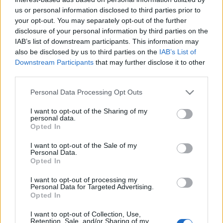
us or personal information disclosed to third parties prior to
your opt-out. You may separately opt-out of the further
disclosure of your personal information by third parties on the
IAB’s list of downstream participants. This information may
also be disclosed by us to third parties on the
IAB’s List of
Downstream Participants
that may further disclose it to other
third parties.
Please note that this website/app uses one or more Google
Personal Data Processing Opt Outs
services and may gather and store information including but
thnx
dobákpeti
not limited to your visit or usage behaviour. You may click to
I want to opt-out of the Sharing of my
personal data.
grant or deny consent to Google and its third-party tags to
Az olasz bringás
Mekka
Amszterdam, Parma
Opted In
use your data for below specified purposes in below Google
városának új fejlesztése a riasztós biciklitároló.
consent section.
I want to opt-out of the Sale of my
Regisztráció után kapunk egy jeladót, amit a
Personal Data.
biciklire szerelhetünk. Ha egy illetéktelen kéz elvinné
Opted In
a bringát a szintén jeladóval felszerelt
I want to opt-out of processing my
biciklitárolóból, beindul egy riasztó, a tulaj pedig
Personal Data for Targeted Advertising.
sms-t kap ezzel a szöveggel: "Ellopták a biciklidet."
Opted In
I want to opt-out of Collection, Use,
Retention, Sale, and/or Sharing of my