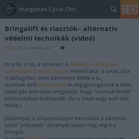
Hungarian Cycle Chic
Bringalift és riasztók– alternatív
védelmi technikák (videó)
GaZe
•
2010. november 24.
Itt a tél, a hó, a zimankó. A
méteres erővágóval
szaladgáló bringatolvajok
mellett akár a lakat zára
is befagyhat, mint bármelyik BMW-é is.
Azoknak akik
Belevágnak
és végigbringázzák a telet,
akad pár alternatív megoldás, hogy "szemük fémét"
biztonságban tudhassák. (Az u-lakat vagy acél lánc
mellé.)
Jóbarátját, a villanyoszlopot használva a parkolás
utáni "
pittyentés
" élményét kapja meg végre a
bringás.
A német
Conrad
cég koncepciójának alapja, hogy