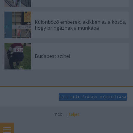
Különböző emberek, akikben az a közös,
hogy bringáznak a munkába
Budapest színei
SÜTI BEÁLLÍTÁSOK MÓDOSÍTÁSA
mobil
|
teljes