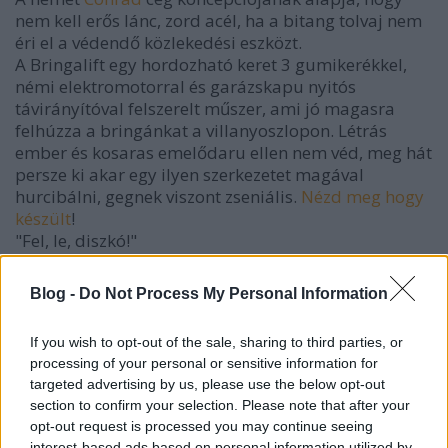
nem kell erős lánc, zord acél, ha a bitang tolvaj nem
éri el a védendő közlekedési eszközt.
A Bringalift egy hordozható keret 3 gumikerékkel,
némi elektromotorral és garázskapu nyitós
távirányítóval felszerelt műszer, ami jó magasra
felhúzza a bringánkat a villanyoszlopon. Létrás
ember és kosaras emelődaru ellen nem véd, meg hát
persze ki akar egy ilyen szerkezetet magával
hurcibálni, gegnek viszont zseniális.
Nézd meg hogy
készült
!
"Fel, le, diszkó!"
Blog -
Do Not Process My Personal Information
If you wish to opt-out of the sale, sharing to third parties, or
processing of your personal or sensitive information for
targeted advertising by us, please use the below opt-out
section to confirm your selection. Please note that after your
opt-out request is processed you may continue seeing
interest-based ads based on personal information utilized by