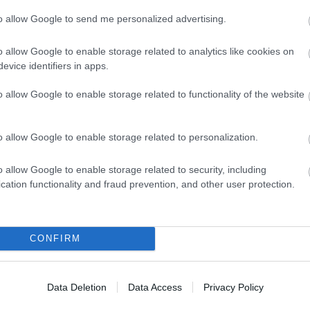
to allow Google to send me personalized advertising.
o allow Google to enable storage related to analytics like cookies on
TT BEJEGYZÉSEK:
evice identifiers in apps.
o allow Google to enable storage related to functionality of the website
o allow Google to enable storage related to personalization.
o allow Google to enable storage related to security, including
cation functionality and fraud prevention, and other user protection.
vemberig
és szerezd be
t a király
rkötőt!
CONFIRM
Data Deletion
Data Access
Privacy Policy