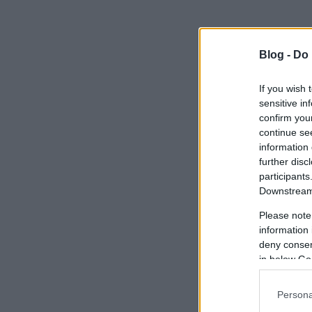
Blog -
Do 
If you wish 
sensitive in
confirm you
continue se
information 
further disc
participants
Downstream 
Please note
information 
deny consent
in below Go
Persona