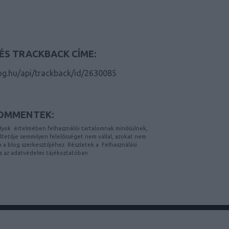
ÉS TRACKBACK CÍME:
log.hu/api/trackback/id/2630085
OMMENTEK:
lyok
értelmében felhasználói tartalomnak minősülnek,
etője semmilyen felelősséget nem vállal, azokat nem
on a blog szerkesztőjéhez. Részletek a
Felhasználási
s az
adatvédelmi tájékoztatóban
.