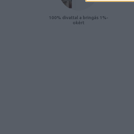
100% divattal a bringás 1%-
okért