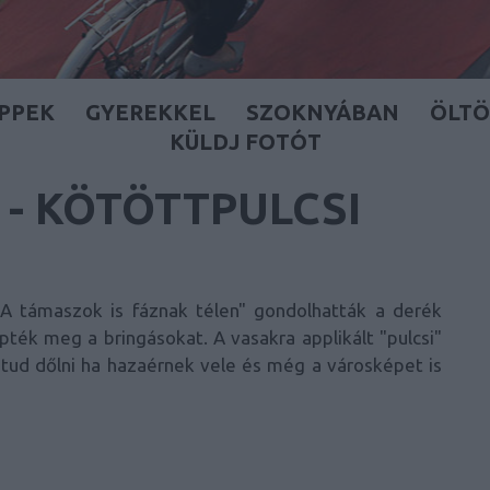
IPPEK
GYEREKKEL
SZOKNYÁBAN
ÖLT
KÜLDJ FOTÓT
- KÖTÖTTPULCSI
"A támaszok is fáznak télen" gondolhatták a derék
lepték meg a bringásokat. A vasakra applikált "pulcsi"
a tud dőlni ha hazaérnek vele és még a városképet is