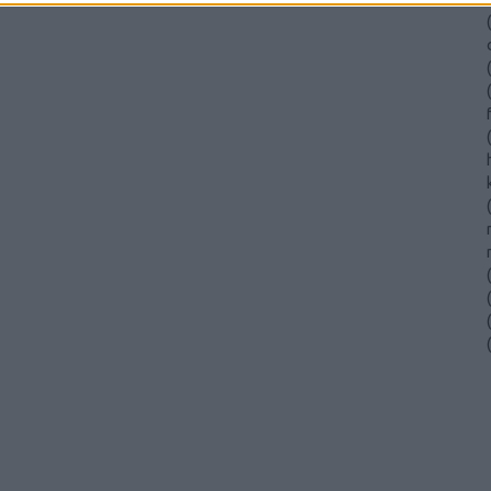
(
(
(
(
(
(
(
(
(