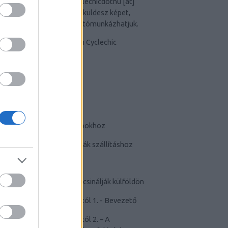
Van képed? Küldd el a
cyclechicdothu [at]
gmail [dot]com
címre. Ha küldesz képet,
egyben elfogadod, hogy utómunkázhatjuk.
TUDATTÁGÍTÓ
-
Bringás tippek
-
Kerékpárok a mindennapokhoz
-
Teherhordó/ cargo bringák szállításhoz
-
Szoknyában bringával
-
Cyclechic.hu on tour: Így csinálják külföldön
-
Félelem a kerékpározástól 1. - Bevezető
-
Félelem a kerékpározástól 2. – A