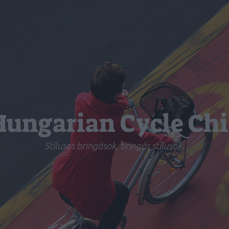
Hungarian Cycle Chi
Stílusos bringások, bringás stílusok.