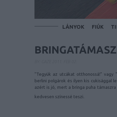
LÁNYOK
FIÚK
T
BRINGATÁMASZ 
BY:
GAZE
2011. FEB 02.
"Tegyük az utcákat otthonossá!" vagy 
berlini polgárok és ilyen kis cukisággal 
azért is jó, mert a bringa puha támaszr
kedvesen színessé teszi.