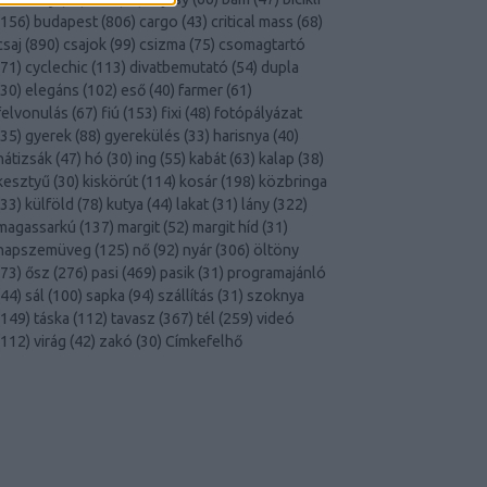
156
)
budapest
(
806
)
cargo
(
43
)
critical mass
(
68
)
csaj
(
890
)
csajok
(
99
)
csizma
(
75
)
csomagtartó
71
)
cyclechic
(
113
)
divatbemutató
(
54
)
dupla
30
)
elegáns
(
102
)
eső
(
40
)
farmer
(
61
)
felvonulás
(
67
)
fiú
(
153
)
fixi
(
48
)
fotópályázat
35
)
gyerek
(
88
)
gyerekülés
(
33
)
harisnya
(
40
)
hátizsák
(
47
)
hó
(
30
)
ing
(
55
)
kabát
(
63
)
kalap
(
38
)
kesztyű
(
30
)
kiskörút
(
114
)
kosár
(
198
)
közbringa
33
)
külföld
(
78
)
kutya
(
44
)
lakat
(
31
)
lány
(
322
)
magassarkú
(
137
)
margit
(
52
)
margit híd
(
31
)
napszemüveg
(
125
)
nő
(
92
)
nyár
(
306
)
öltöny
73
)
ősz
(
276
)
pasi
(
469
)
pasik
(
31
)
programajánló
44
)
sál
(
100
)
sapka
(
94
)
szállítás
(
31
)
szoknya
149
)
táska
(
112
)
tavasz
(
367
)
tél
(
259
)
videó
112
)
virág
(
42
)
zakó
(
30
)
Címkefelhő