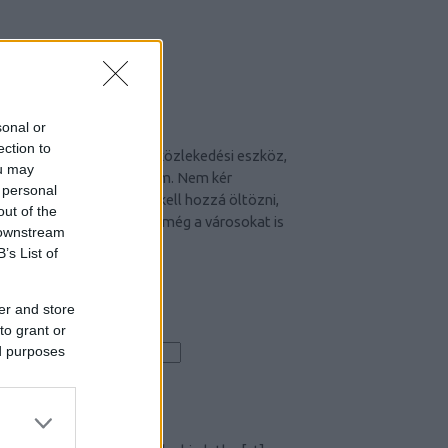
CYCLE CHIC
sonal or
ection to
A bicikli nem egyszerűen közlekedési eszköz,
ou may
hanem egy igazi stíluselem. Nem kér
 personal
kompromisszumot, nem kell hozzá öltözni,
out of the
hiszen maga öltöztet. És még a városokat is
 downstream
jobbá teszi.
B’s List of
er and store
to grant or
Iratkozz fel hírlevelünkre!
ed purposes