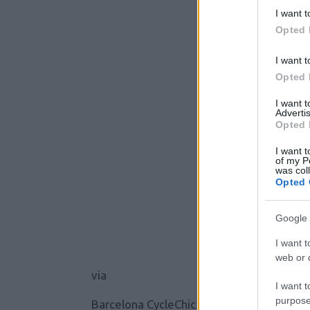
I want t
Opted 
I want t
Opted 
I want 
Advertis
Opted 
I want t
of my P
was col
Opted 
Google 
I want t
web or d
via
I want t
purpose
Barcelona CycleChic