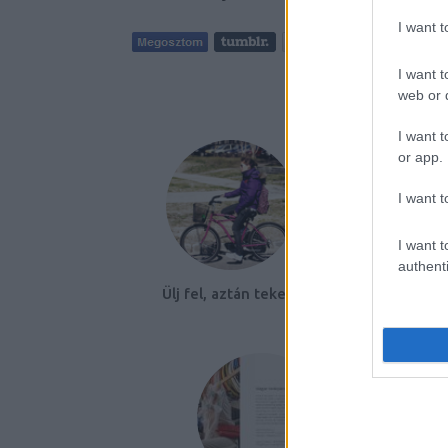
I want 
I want t
AJÁNLO
web or d
I want t
or app.
I want t
I want t
authenti
Ülj fel, aztán tekerj!
Köss no
biztosítást 
végre az
okoska