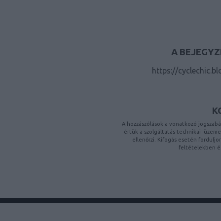
A BEJEGYZ
https://cyclechic.b
K
A hozzászólások a
vonatkozó jogszabá
értük a
szolgáltatás technikai
üzemelt
ellenőrzi. Kifogás esetén fordulj
feltételekben
é