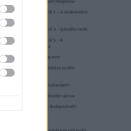
kerékpározástól való félelem felépítése
-
Félelem a kerékpározástól 3. – A sisakviselést
népszerűsítő kampányok
-
Félelem a kerékpározástól 4. - Új biciklis terek
-
Félelem a kerékpározástól 5. - A
kerékpározás elidegenítése
-
TOP20+1 biciklis videóklip evör
-
A kerékpározás népszerűsítése pozitív
eszközökkel
-
Lehet-e Budapestből Amszterdam?
-
Groningen, a világ legbiciklisebb városa
-
Berlin: a következő lépés Budapestnek?
CÍMKÉK
andrássy
(
51
)
bad
(
33
)
bajcsy
(
66
)
bam
(
47
)
bicikli