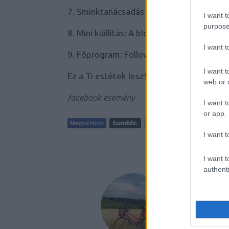
7. Sminktanácsadás (Maybelline)
I want t
purpose
8. Mini kiállítás: A blogok legjobb 10-1
I want 
9. Főprogram: Follow Me...
I want t
Ez a Ti estétek lesz! Mindenki figyelme 
web or d
facebook esemény
I want t
or app.
I want t
AJÁNLO
I want t
authenti