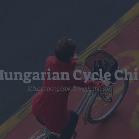
Hungarian Cycle Chi
Stílusos bringások, bringás stílusok.