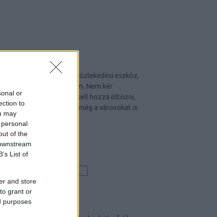
CYCLE CHIC
A bicikli nem egyszerűen közlekedési eszköz,
hanem egy igazi stíluselem. Nem kér
sonal or
kompromisszumot, nem kell hozzá öltözni,
ection to
hiszen maga öltöztet. És még a városokat is
ou may
jobbá teszi.
 personal
out of the
 downstream
B’s List of
Iratkozz fel hírlevelünkre!
er and store
to grant or
ed purposes