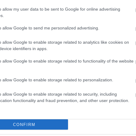
o allow my user data to be sent to Google for online advertising
s.
0 képeinek bemutatása
to allow Google to send me personalized advertising.
o allow Google to enable storage related to analytics like cookies on
benneteket fog követni!
evice identifiers in apps.
o allow Google to enable storage related to functionality of the website
o allow Google to enable storage related to personalization.
TT BEJEGYZÉSEK:
o allow Google to enable storage related to security, including
cation functionality and fraud prevention, and other user protection.
CONFIRM