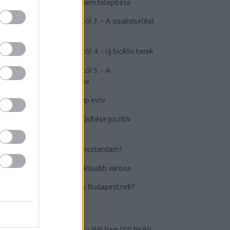
kerékpározástól való félelem felépítése
-
Félelem a kerékpározástól 3. – A sisakviselést
népszerűsítő kampányok
-
Félelem a kerékpározástól 4. - Új biciklis terek
-
Félelem a kerékpározástól 5. - A
kerékpározás elidegenítése
-
TOP20+1 biciklis videóklip evör
-
A kerékpározás népszerűsítése pozitív
eszközökkel
-
Lehet-e Budapestből Amszterdam?
-
Groningen, a világ legbiciklisebb városa
-
Berlin: a következő lépés Budapestnek?
CÍMKÉK
andrássy
(
51
)
bad
(
33
)
bajcsy
(
66
)
bam
(
47
)
bicikli