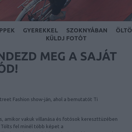
IPPEK
GYEREKKEL
SZOKNYÁBAN
ÖLT
KÜLDJ FOTÓT
NDEZD MEG A SAJÁT
ÓD!
reet Fashion show-ján, ahol a bemutatót Ti
s, amikor vakuk villanása és fotósok kereszttüzében
! Tölts fel minél több képet a