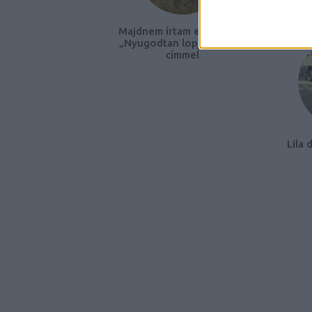
Majdnem írtam egy cikket,
Elin
„Nyugodtan lopj bringát!”
címmel
Lila 