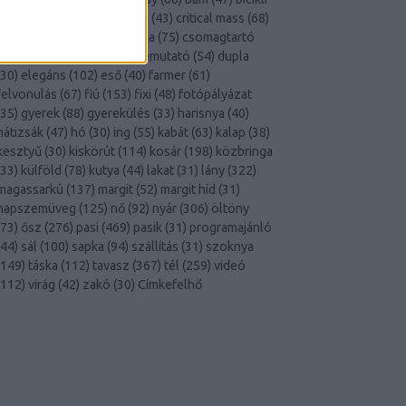
156
)
budapest
(
806
)
cargo
(
43
)
critical mass
(
68
)
csaj
(
890
)
csajok
(
99
)
csizma
(
75
)
csomagtartó
71
)
cyclechic
(
113
)
divatbemutató
(
54
)
dupla
30
)
elegáns
(
102
)
eső
(
40
)
farmer
(
61
)
felvonulás
(
67
)
fiú
(
153
)
fixi
(
48
)
fotópályázat
35
)
gyerek
(
88
)
gyerekülés
(
33
)
harisnya
(
40
)
hátizsák
(
47
)
hó
(
30
)
ing
(
55
)
kabát
(
63
)
kalap
(
38
)
kesztyű
(
30
)
kiskörút
(
114
)
kosár
(
198
)
közbringa
33
)
külföld
(
78
)
kutya
(
44
)
lakat
(
31
)
lány
(
322
)
magassarkú
(
137
)
margit
(
52
)
margit híd
(
31
)
napszemüveg
(
125
)
nő
(
92
)
nyár
(
306
)
öltöny
73
)
ősz
(
276
)
pasi
(
469
)
pasik
(
31
)
programajánló
44
)
sál
(
100
)
sapka
(
94
)
szállítás
(
31
)
szoknya
149
)
táska
(
112
)
tavasz
(
367
)
tél
(
259
)
videó
112
)
virág
(
42
)
zakó
(
30
)
Címkefelhő