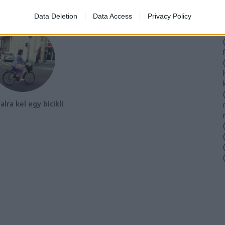
(
Data Deletion
Data Access
Privacy Policy
dultunk Instagramon
(
(
(
(
dalra kel egy bicikli
(
(
(
(