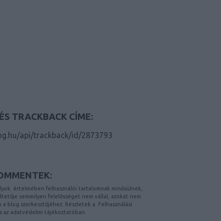
ÉS TRACKBACK CÍME:
log.hu/api/trackback/id/2873793
OMMENTEK:
lyok
értelmében felhasználói tartalomnak minősülnek,
etője semmilyen felelősséget nem vállal, azokat nem
on a blog szerkesztőjéhez. Részletek a
Felhasználási
s az
adatvédelmi tájékoztatóban
.