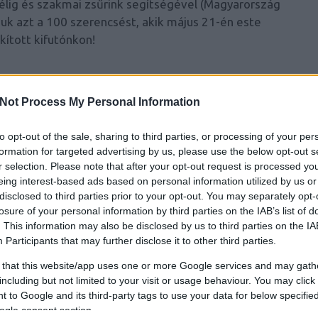
félig és szakmai zsűrink segítségével (Magyarország
juk azt a 100 szerencsést, akik május 21-én este
kított kifutónkon!
Not Process My Personal Information
to opt-out of the sale, sharing to third parties, or processing of your per
formation for targeted advertising by us, please use the below opt-out s
r selection. Please note that after your opt-out request is processed y
eing interest-based ads based on personal information utilized by us or
disclosed to third parties prior to your opt-out. You may separately opt-
losure of your personal information by third parties on the IAB’s list of
. This information may also be disclosed by us to third parties on the
IA
Participants
that may further disclose it to other third parties.
 that this website/app uses one or more Google services and may gath
-45 perc - a magyar divat nemzetközi vizeken -
including but not limited to your visit or usage behaviour. You may click 
idő faktor - 2011 trendjei - korosztálybeli
 to Google and its third-party tags to use your data for below specifi
ogle consent section.
hon - Résztvevők: magyar tervezők, stylistok,