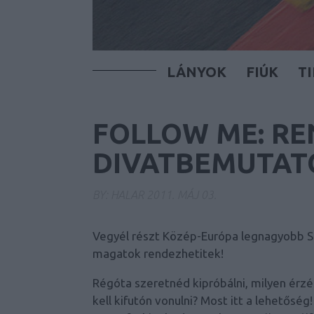
LÁNYOK
FIÚK
T
FOLLOW ME: RE
DIVATBEMUTAT
BY:
HALAR
2011. MÁJ 03.
Vegyél részt Közép-Európa legnagyobb St
magatok rendezhetitek!
Régóta szeretnéd kipróbálni, milyen érzé
kell kifutón vonulni? Most itt a lehetőség