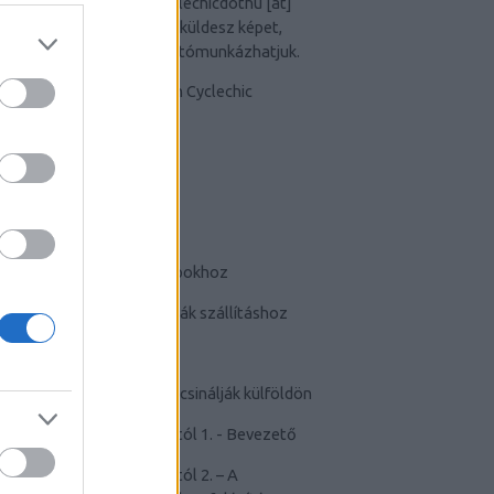
Van képed? Küldd el a
cyclechicdothu [at]
gmail [dot]com
címre. Ha küldesz képet,
egyben elfogadod, hogy utómunkázhatjuk.
TUDATTÁGÍTÓ
-
Bringás tippek
-
Kerékpárok a mindennapokhoz
-
Teherhordó/ cargo bringák szállításhoz
-
Szoknyában bringával
-
Cyclechic.hu on tour: Így csinálják külföldön
-
Félelem a kerékpározástól 1. - Bevezető
-
Félelem a kerékpározástól 2. – A