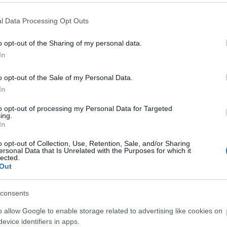
g.hu)
l Data Processing Opt Outs
35-45 perc Street Fashion itthon:Résztvevők:
or Teodóra (Ruhanapló), Török Noémi (mashkulture
o opt-out of the Sharing of my personal data.
In
(fotós - Style&Budapest), Lindistyle (Cyclechic.hu),
, - a street fashion különböző műfajai itthon- miért
o opt-out of the Sale of my Personal Data.
 fotózzák - hazai street fashion fotózás kontra
In
knak az emberek, hogy divatoljanak?
to opt-out of processing my Personal Data for Targeted
ató - 15-20-30 perc Utcán is hordható intelligens
ing.
In
yben, acsinaldmeg.hu egy kiegészítőjének bemutatása
o opt-out of Collection, Use, Retention, Sale, and/or Sharing
 akik stílusukat keresik avagy már csak csiszolgatnák -
ersonal Data that Is Unrelated with the Purposes for which it
lected.
ária, Gulácsy Vivienn, Füster Anett)
Out
sével
consents
dibb streetfashionblogok fotósaival: Street Fashion
o allow Google to enable storage related to advertising like cookies on
lechic.hu, Our Style, Style and Budapest
evice identifiers in apps.