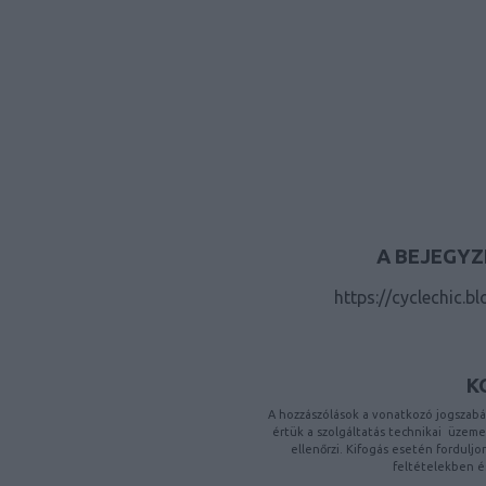
A BEJEGYZ
https://cyclechic.b
K
A hozzászólások a
vonatkozó jogszabá
értük a
szolgáltatás technikai
üzemelt
ellenőrzi. Kifogás esetén fordulj
feltételekben
é