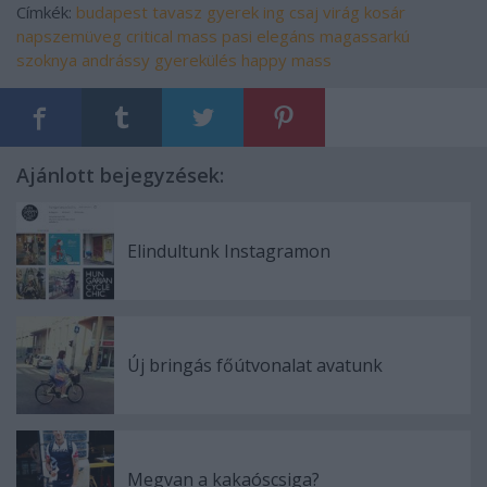
Címkék:
budapest
tavasz
gyerek
ing
csaj
virág
kosár
napszemüveg
critical mass
pasi
elegáns
magassarkú
szoknya
andrássy
gyerekülés
happy mass
Ajánlott bejegyzések:
Elindultunk Instagramon
Új bringás főútvonalat avatunk
Megvan a kakaóscsiga?