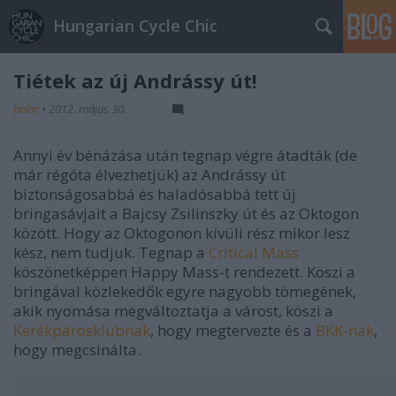
Hungarian Cycle Chic
Tiétek az új Andrássy út!
halar
•
2012. május 30.
Annyi év bénázása után tegnap végre átadták (de
már régóta élvezhetjük) az Andrássy út
biztonságosabbá és haladósabbá tett új
bringasávjait a Bajcsy Zsilinszky út és az Oktogon
között. Hogy az Oktogonon kívüli rész mikor lesz
kész, nem tudjuk. Tegnap a
Critical Mass
köszönetképpen Happy Mass-t rendezett. Köszi a
bringával közlekedők egyre nagyobb tömegének,
akik nyomása megváltoztatja a várost, köszi a
Kerékpárosklubnak
, hogy megtervezte és a
BKK-nak
,
hogy megcsinálta.