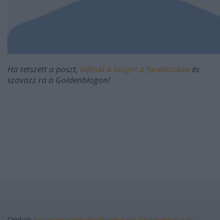
Ha tetszett a poszt,
lájkold a blogot a facebookon
és
szavazz rá a Goldenblogon!
Címkék:
programajánló
divatbemutató
autómentes nap