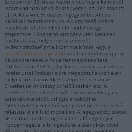
Szeptember 22-én, az Autómentes Nap alkalmából
lezárt Andrássy út vörös szőnyegén, az idén átadott
új biciklisávon, Budapest legegyedibb stílusú
biciklisei mutatkoznak be. A Nagymező utcánál
kialakított kifutón felvonuló modellek egy
szeptember 16-ig tartó kampány után kerülnek
kiválasztásra, mely során a szervezők
cyclechicdothu@gmail.com
mailcímre, vagy a
streetfashionbudapest.hu
oldalra feltöltve várják a
biciklis szetteket. A folyamat megkönnyítése
érdekében az SFB és a Cyclechic.hu csapata hetente
rendez utcai fotózást előre megadott helyszíneken,
melyek közül a következő szeptember 6-án az
Erzsébet tér Andrássy út felőli sarkán lesz. A
beérkezett jelentkezésekből a hazai divatvilág és
sajtó képviselőiből, bringás arcokból és
médiaszemélyiségekből válogatott nemzetközi zsűri
választja ki a kifutó modelljeit. A legegyedibb szettet
viselő budapesti bringás két repülőjegyet nyer
Koppenhágába, a bringázás és a skandináv divat
fővárosába. Az esemény legegyedibb modelljei