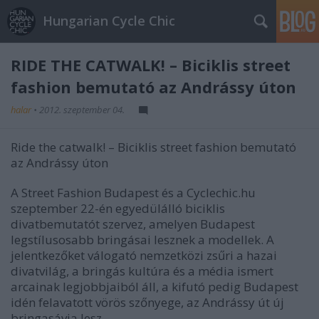
Hungarian Cycle Chic
RIDE THE CATWALK! – Biciklis street
fashion bemutató az Andrássy úton
halar
•
2012. szeptember 04.
Ride the catwalk! – Biciklis street fashion bemutató
az Andrássy úton
A Street Fashion Budapest és a Cyclechic.hu
szeptember 22-én egyedülálló biciklis
divatbemutatót szervez, amelyen Budapest
legstílusosabb bringásai lesznek a modellek. A
jelentkezőket válogató nemzetközi zsűri a hazai
divatvilág, a bringás kultúra és a média ismert
arcainak legjobbjaiból áll, a kifutó pedig Budapest
idén felavatott vörös szőnyege, az Andrássy út új
bringasávja lesz.