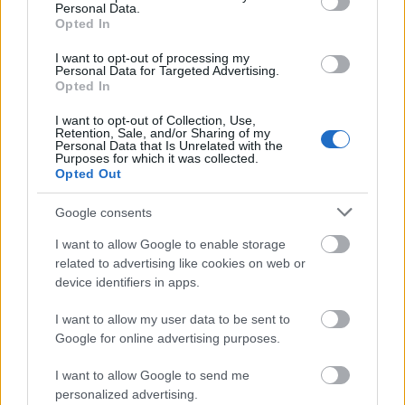
Personal Data.
Opted In
I want to opt-out of processing my
Personal Data for Targeted Advertising.
Opted In
I want to opt-out of Collection, Use,
Retention, Sale, and/or Sharing of my
Personal Data that Is Unrelated with the
Purposes for which it was collected.
Opted Out
A divatbemutató előtt a Budapesti Közlekedési
Központ által szervezett Autómentes Nap várja a
Google consents
látogatókat, az esemény után pedig az
Ankertben
lesz afterparty. A Paulay Ede utca és a Dalszínház
I want to allow Google to enable storage
utca sarkán álló szórakozóhelyen a
Sticky Beats
dj
related to advertising like cookies on web or
duó tagjai, TMX és Brandon zenélnek és
device identifiers in apps.
bemutatásra kerül a világ különböző kontinensein,
köztük hazánkban készült bringás képekből álló
I want to allow my user data to be sent to
Cycle Chic album
és a Street Fashion Múzeum
Google for online advertising purposes.
kiadvány.
I want to allow Google to send me
personalized advertising.
A rendezvény a Csepel, a Magyar Kerékpárosklub, a