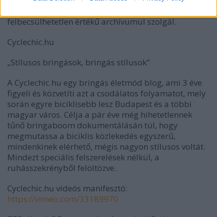
adatbázis is, mely mind a ma, mind a jövő
társadalomkutatói, divattörténészei számára
felbecsülhetetlen értékű archívumul szolgál.
Cyclechic.hu
„Stílusos bringások, bringás stílusok”
A Cyclechic.hu egy bringás életmód blog, ami 3 éve
figyeli és közvetíti azt a csodálatos folyamatot, mely
során egyre biciklisebb lesz Budapest és a többi
magyar város. Célja a pár éve még hihetetlennek
tűnő bringaboom dokumentálásán túl, hogy
megmutassa a biciklis közlekedés egyszerű,
mindenkinek elérhető, mégis nagyon stílusos voltát.
Mindezt speciális felszerelések nélkül, a
ruhásszekrényből felöltözve.
Cyclechic.hu videós manifesztó:
https://vimeo.com/33189970