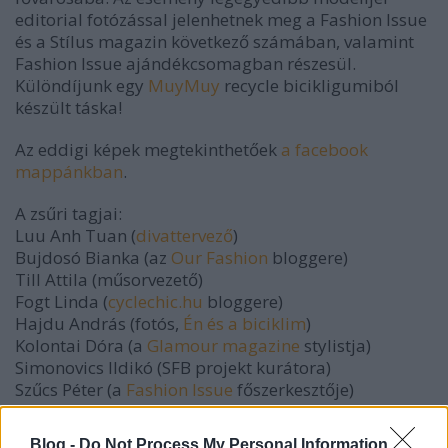
editorial fotózással jelenhetnek meg a Fashion Issue
és a Stílus magazin következő számában, valamint
Fashion Issue ajándékcsomagban részesül.
Különdíjunk egy
MuyMuy
recycle bicikligumiból
készült táska!
Az eddigi képek megtekinthetőek
a facebook
mappánkban
.
A zsűri tagjai:
Luu Anh Tuan (
divattervező
)
Bujdosó Bianka (az
Our Fashion
bloggere)
Till Attila (műsorvezető)
Fogt Linda (
cyclechic.hu
bloggere)
Hajdu András (fotós,
Én és a biciklim
)
Kolontai Dóra (a
Glamour magazine
stylistja)
Simonovics Ildikó (SFB projekt kurátora)
Szűcs Péter (a
Fashion Issue
főszerkesztője)
Mikael Colville- Andersen (a
Copenhagencyclechic.com
alapítója, a Guardian
Blog -
Do Not Process My Personal Information