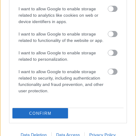
Budapesti Közlekedési Központ, a Dán Kulturális
I want to allow Google to enable storage
Intézet és a Fashion Issue támogatásával, az Európai
related to analytics like cookies on web or
Mobilitási Hét keretében valósul meg.
device identifiers in apps.
I want to allow Google to enable storage
A szervezőkről:
related to functionality of the website or app.
Street Fashion Budapest
I want to allow Google to enable storage
related to personalization.
„ A jelen a jövő múltja”
I want to allow Google to enable storage
A
www.streetfashionbudapest.hu
az utcai divatra
related to security, including authentication
fókuszáló online archívum, melyet magánemberek
functionality and fraud prevention, and other
építenek 2010 júniusa óta. A cél minél több
user protection.
emberrel megismertetni a projektet, minél többeket
ösztönözni arra, hogy magukról fotót és ahhoz
adatokat (stílus, mit visel, fotózás helyszíne, ideje)
CONFIRM
töltsenek fel. Az eredmény egy oldal, melyet a
kortársak szívesen böngésznek stílusra, feltöltőre,
ruhadarabokra keresve, de ugyanakkor egy olyan
Data Deletion
Data Access
Privacy Policy