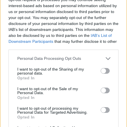
interest-based ads based on personal information utilized by
us or personal information disclosed to third parties prior to
your opt-out. You may separately opt-out of the further
disclosure of your personal information by third parties on the
IAB’s list of downstream participants. This information may
also be disclosed by us to third parties on the
IAB’s List of
Downstream Participants
that may further disclose it to other
third parties.
Please note that this website/app uses one or more Google
Personal Data Processing Opt Outs
services and may gather and store information including but
not limited to your visit or usage behaviour. You may click to
I want to opt-out of the Sharing of my
personal data.
grant or deny consent to Google and its third-party tags to
Opted In
use your data for below specified purposes in below Google
consent section.
I want to opt-out of the Sale of my
Personal Data.
A formatervező diák elsősorban saját
Opted In
generációjának kezdte el csinálni a sálakat, de már
idősebbek is vásároltak nála. A gallér szóból jött
I want to opt-out of processing my
Personal Data for Targeted Advertising.
Gavallért a mindennapos viselet mellett azóta síelés
Opted In
közben is kipróbálták és úgy tudjuk bevált.