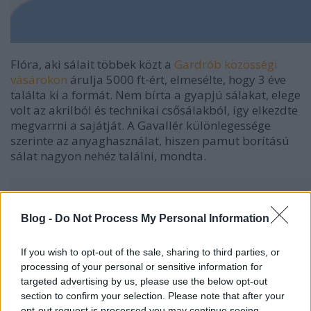
Flóra, aki sálait többek közt a
Gardrób közösségi
vásárokon
árulja 5000 ft-ért, elmesélte, hogy 3 éve
találta ki a formát. Nem bírta a gyapjú sálakat, elege
volt az akrilból és technikai csősálakból, így elkezdte
megvarrni a sajátját. A Gavallér különlegessége
szerinte az anyaghasználat, hiszen pamut borítású
sálat nagyon nehéz találni, mondta.
Blog -
Do Not Process My Personal Information
If you wish to opt-out of the sale, sharing to third parties, or
processing of your personal or sensitive information for
targeted advertising by us, please use the below opt-out
section to confirm your selection. Please note that after your
opt-out request is processed you may continue seeing