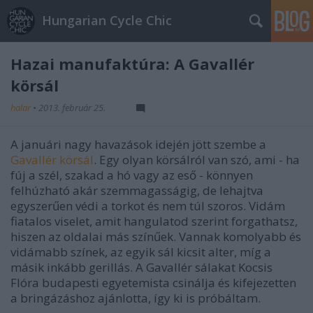
Hungarian Cycle Chic
Hazai manufaktúra: A Gavallér
körsál
halar
•
2013. február 25.
A januári nagy havazások idején jött szembe a
Gavallér körsál
. Egy olyan körsálról van szó, ami - ha
fúj a szél, szakad a hó vagy az eső - könnyen
felhúzható akár szemmagasságig, de lehajtva
egyszerűen védi a torkot és nem túl szoros. Vidám
fiatalos viselet, amit hangulatod szerint forgathatsz,
hiszen az oldalai más színűek. Vannak komolyabb és
vidámabb színek, az egyik sál kicsit alter, míg a
másik inkább gerillás. A Gavallér sálakat Kocsis
Flóra budapesti egyetemista csinálja és kifejezetten
a bringázáshoz ajánlotta, így ki is próbáltam.