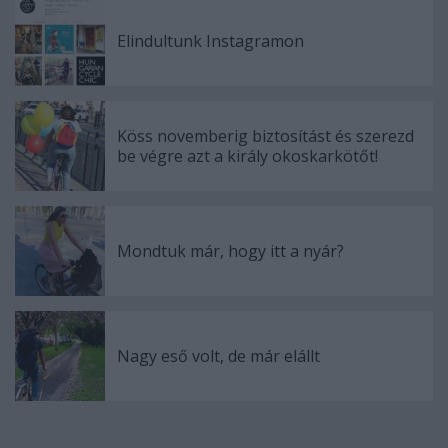
Elindultunk Instagramon
Köss novemberig biztosítást és szerezd
be végre azt a király okoskarkötőt!
Mondtuk már, hogy itt a nyár?
Nagy eső volt, de már elállt