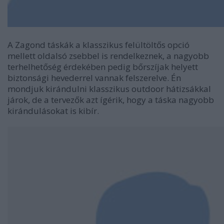
A Zagond táskák a klasszikus felültöltős opció
mellett oldalsó zsebbel is rendelkeznek, a nagyobb
terhelhetőség érdekében pedig bőrszíjak helyett
biztonsági hevederrel vannak felszerelve. Én
mondjuk kirándulni klasszikus outdoor hátizsákkal
járok, de a tervezők azt ígérik, hogy a táska nagyobb
kirándulásokat is kibír.