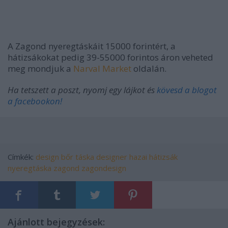
A Zagond nyeregtáskáit 15000 forintért, a
hátizsákokat pedig 39-55000 forintos áron veheted
meg mondjuk a
Narval Market
oldalán.
Ha tetszett a poszt, nyomj egy lájkot és
kövesd a blogot
a facebookon!
Címkék:
design
bőr
táska
designer
hazai
hátizsák
nyeregtáska
zagond
zagondesign
Ajánlott bejegyzések: