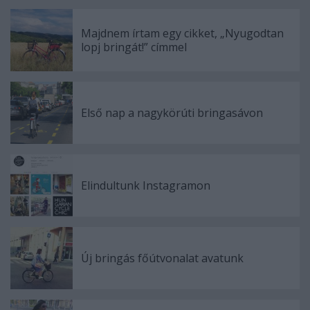
Majdnem írtam egy cikket, „Nyugodtan
lopj bringát!” címmel
Első nap a nagykörúti bringasávon
Elindultunk Instagramon
Új bringás főútvonalat avatunk