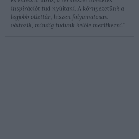
és ehhez a város, a természet tökéletes
inspirációt tud nyújtani. A környezetünk a
legjobb ötlettár, hiszen folyamatosan
változik, mindig tudunk belőle merítkezni."