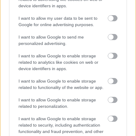
device identifiers in apps.
I want to allow my user data to be sent to
Google for online advertising purposes.
"Mi azért is választottuk ezt a vonalat, mert
I want to allow Google to send me
magától értetődő számunkra a bicikli
personalized advertising.
mindennapi használata. Nekünk ez
I want to allow Google to enable storage
nemcsak egy közlekedési eszköz, hanem
related to analytics like cookies on web or
őrült rajongással tekintünk mind a retro
device identifiers in apps.
hangulatú országútinkra, mind a
I want to allow Google to enable storage
komolyabb távra tervezett
related to functionality of the website or app.
karbonbringánkra."
I want to allow Google to enable storage
related to personalization.
I want to allow Google to enable storage
related to security, including authentication
functionality and fraud prevention, and other