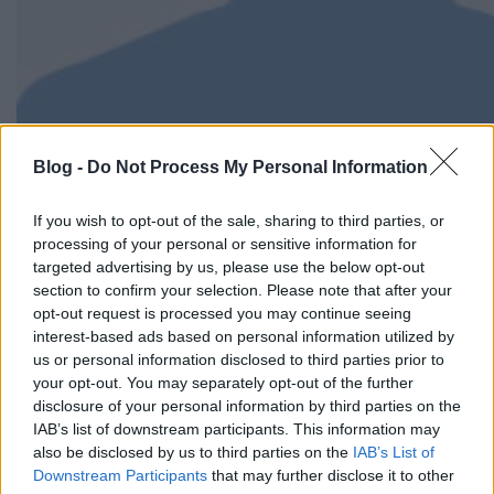
Blog -
Do Not Process My Personal Information
Bár a lányok végzettségük szerint közgazdászok,
aktívan részt vesznek a tervezési folyamatban és a
If you wish to opt-out of the sale, sharing to third parties, or
fotózásban is, a gyártást viszont egy pécsi műhelyre
processing of your personal or sensitive information for
bízták. Táskáikat olyan srácoknak és lányoknak
targeted advertising by us, please use the below opt-out
szánják, "akik hajlandóak áldozni az egyediségre és
section to confirm your selection. Please note that after your
minőségre, valamint, akik rajonganak a
opt-out request is processed you may continue seeing
hobbijukért".
interest-based ads based on personal information utilized by
us or personal information disclosed to third parties prior to
your opt-out. You may separately opt-out of the further
disclosure of your personal information by third parties on the
IAB’s list of downstream participants. This information may
also be disclosed by us to third parties on the
IAB’s List of
Downstream Participants
that may further disclose it to other