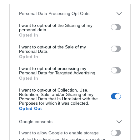
third parties.
Please note that this website/app uses one or more Google
Personal Data Processing Opt Outs
services and may gather and store information including but
not limited to your visit or usage behaviour. You may click to
I want to opt-out of the Sharing of my
personal data.
grant or deny consent to Google and its third-party tags to
Opted In
use your data for below specified purposes in below Google
consent section.
I want to opt-out of the Sale of my
Personal Data.
Opted In
I want to opt-out of processing my
Personal Data for Targeted Advertising.
Opted In
I want to opt-out of Collection, Use,
Retention, Sale, and/or Sharing of my
Personal Data that Is Unrelated with the
Purposes for which it was collected.
Opted Out
Google consents
I want to allow Google to enable storage
related to advertising like cookies on web or