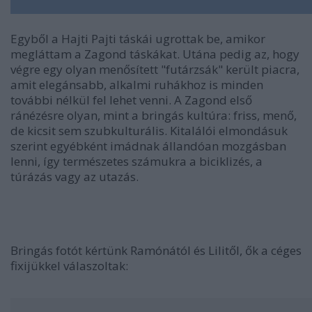
Egyből a Hajti Pajti táskái ugrottak be, amikor
megláttam a Zagond táskákat. Utána pedig az, hogy
végre egy olyan menősített "futárzsák" került piacra,
amit elegánsabb, alkalmi ruhákhoz is minden
további nélkül fel lehet venni. A Zagond első
ránézésre olyan, mint a bringás kultúra: friss, menő,
de kicsit sem szubkulturális. Kitalálói elmondásuk
szerint egyébként imádnak állandóan mozgásban
lenni, így természetes számukra a biciklizés, a
túrázás vagy az utazás.
Bringás fotót kértünk Ramónától és Lilitől, ők a céges
fixijükkel válaszoltak: