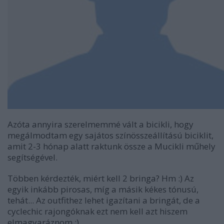
Azóta annyira szerelmemmé vált a bicikli, hogy
megálmodtam egy sajátos színösszeállítású biciklit,
amit 2-3 hónap alatt raktunk össze a Mucikli műhely
segítségével.
Többen kérdezték, miért kell 2 bringa? Hm :) Az
egyik inkább pirosas, míg a másik kékes tónusú,
tehát... Az outfithez lehet igazítani a bringát, de a
cyclechic rajongóknak ezt nem kell azt hiszem
elmagyaráznom :)