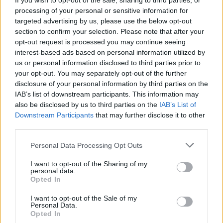
If you wish to opt-out of the sale, sharing to third parties, or
processing of your personal or sensitive information for
targeted advertising by us, please use the below opt-out
section to confirm your selection. Please note that after your
opt-out request is processed you may continue seeing
interest-based ads based on personal information utilized by
us or personal information disclosed to third parties prior to
your opt-out. You may separately opt-out of the further
disclosure of your personal information by third parties on the
IAB’s list of downstream participants. This information may
also be disclosed by us to third parties on the
IAB’s List of
Downstream Participants
that may further disclose it to other
third parties.
Please note that this website/app uses one or more Google
Personal Data Processing Opt Outs
Az egyik ilyen találkozás mély nyomott hagyott az
services and may gather and store information including but
életemen. Áront, a blog tulajdonosát nem ismertem,
not limited to your visit or usage behaviour. You may click to
I want to opt-out of the Sharing of my
azonban az Erzsébet téren biciklizve megkért, hadd
personal data.
grant or deny consent to Google and its third-party tags to
fotózhasson le. Akkor még nem tudtam, miről van
Opted In
use your data for below specified purposes in below Google
szó, de nem ellenkeztem. Kiderült, hogy az első
Ride
consent section.
I want to opt-out of the Sale of my
the catwalk!
verseny nevezői közé kerültem. Beindult
Personal Data.
a szavazás, sok pozitív visszajelzést kaptam, majd a
Opted In