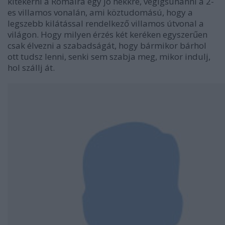
kitekerni a Rómaira egy jó hekkre, végigsuhanni a 2-
es villamos vonalán, ami köztudomású, hogy a
legszebb kilátással rendelkező villamos útvonal a
világon. Hogy milyen érzés két keréken egyszerűen
csak élvezni a szabadságát, hogy bármikor bárhol
ott tudsz lenni, senki sem szabja meg, mikor indulj,
hol szállj át.