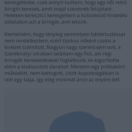
keresgélésbe, csak annyit tudtam, hogy egy női retró
biriglit keresek, amit majd szeretnék felújítani.
Heteken keresztül keresgéltem a különböző hirdetési
oldalakon azt a bringát, ami tetszik.
Kiemelném, hogy tényleg semmilyen háttértudással
nem rendelkeztem, ezért tipikus nőként csakis a
kinézet számított. Nagyon nagy szerencsém volt, a
Szentkirályi utcában találtam egy fiút, aki régi
bringák kereskedésével foglalkozik, és kigurította
elém a kiválasztott darabot. Mentem egy próbakört:
működött, nem kattogott, ütött-kopottságában is
volt egy bája, így elég minimál áron az enyém lett.