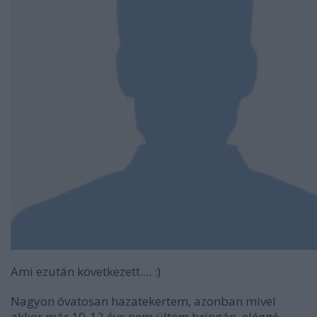
Ami ezután következett.... :)
Nagyon óvatosan hazatekertem, azonban mivel
akkor már 10-12 éve nem ültem bringán, eléggé