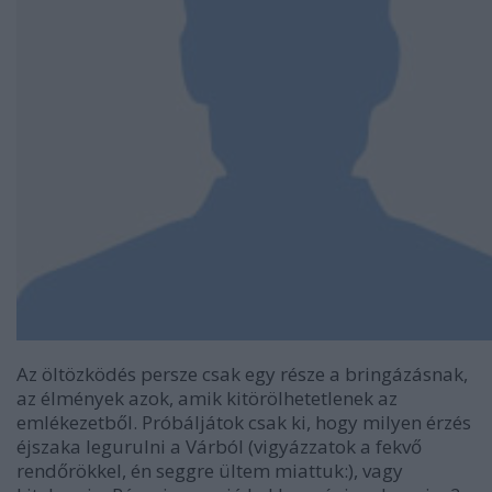
Az öltözködés persze csak egy része a bringázásnak,
az élmények azok, amik kitörölhetetlenek az
emlékezetből. Próbáljátok csak ki, hogy milyen érzés
éjszaka legurulni a Várból (vigyázzatok a fekvő
rendőrökkel, én seggre ültem miattuk:), vagy