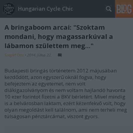
Hungarian Cycle Chic
A bringaboom arcai: "Szoktam
mondani, hogy magassarkúval a
lábamon születtem meg..."
Szeglet Orsi
•
2014. július 22.
Budapesti bringás történetem 2012 májusában
kezdődött, azon egyszerű oknál fogva, hogy
befejeztem az egyetemet, nem volt
diákigazolványom és nem voltam hajlandó havonta
10 ezer forintot fizetni a BKV bérletért. Mivel mindig
is a belvárosban laktam, ezért kézenfekvő volt, hogy
olyan megoldást kell találnom, ami nem terheli meg
túlságosan pénztárcámat, viszont gyors.