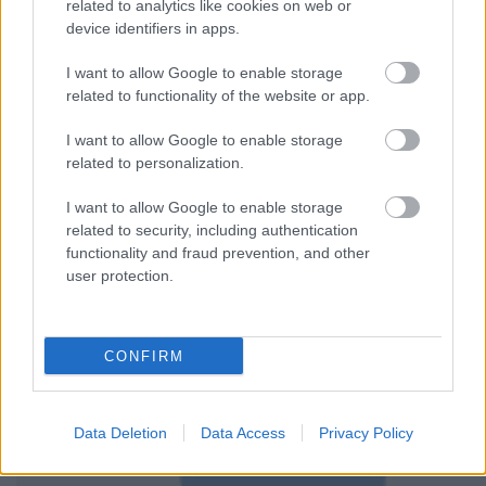
related to analytics like cookies on web or
device identifiers in apps.
I want to allow Google to enable storage
related to functionality of the website or app.
I want to allow Google to enable storage
A verseny előtt néhány hónappal kezdtem meg a
related to personalization.
budapesti bringás létemet, azonban ez az esemény
felpörgette az eseményeket körülöttem, és nagyon jó
I want to allow Google to enable storage
visszaigazolás volt arról, hogy igenis jó dolog
related to security, including authentication
csinosan bringázni, és ezt mások is észreveszik.
functionality and fraud prevention, and other
user protection.
CONFIRM
Data Deletion
Data Access
Privacy Policy