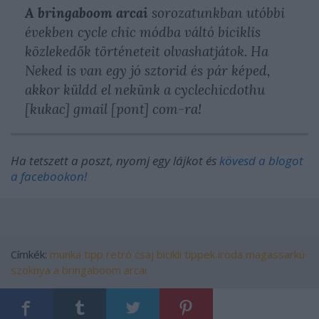
A bringaboom arcai
sorozatunkban utóbbi
években cycle chic módba váltó biciklis
közlekedők történeteit olvashatjátok. Ha
Neked is van egy jó sztorid és pár képed,
akkor küldd el nekünk a cyclechicdothu
[kukac] gmail [pont] com-ra!
Ha tetszett a poszt, nyomj egy lájkot és
kövesd a blogot
a facebookon!
Címkék:
munka
tipp
retró
csaj
bicikli
tippek
iroda
magassarkú
szoknya
a bringaboom arcai