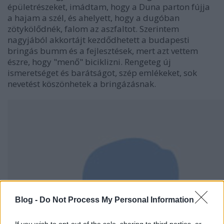
épületrészeket, imádtam, hogy a Duna parton fújja
a hajam a szél, és ahelyett, hogy a dugóban
zötykölődnék, falom az aszfaltot. Szerintem
nagyjából akkortájt kezdődhetett a budapesti
bringás bumm és a fejlesztések, mert azt vettem
észre, hogy "menő" biciklizni. Rengeteg új
ismeretséget és barátságot, szép emlékeket, sok
nevetést köszönhetek a bringázásnak.
Blog -
Do Not Process My Personal Information