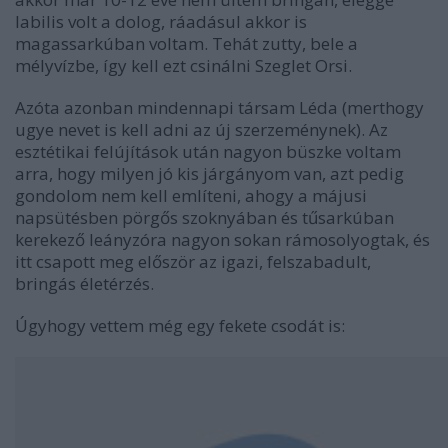
labilis volt a dolog, ráadásul akkor is
magassarkúban voltam. Tehát zutty, bele a
mélyvízbe, így kell ezt csinálni Szeglet Orsi.
Azóta azonban mindennapi társam Léda (merthogy
ugye nevet is kell adni az új szerzeménynek). Az
esztétikai felújítások után nagyon büszke voltam
arra, hogy milyen jó kis járgányom van, azt pedig
gondolom nem kell említeni, ahogy a májusi
napsütésben pörgős szoknyában és tűsarkúban
kerekező leányzóra nagyon sokan rámosolyogtak, és
itt csapott meg először az igazi, felszabadult,
bringás életérzés.
Úgyhogy vettem még egy fekete csodát is: