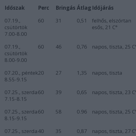
Időszak
Perc
Bringás
Átlag
Időjárás
07.19.,
60
31
0,51
felhős, elszórtan
csütörtök
esős, 21 C°
7.00-8.00
07.19.,
60
46
0,76
napos, tiszta, 25 C
csütörtök
8.00-9.00
07.20., péntek
20
27
1,35
napos, tiszta
8.55-9.15
07.25., szerda
60
39
0,65
napos, tiszta, 23 C
7.15-8.15
07.25., szerda
60
58
0.96
napos, tiszta, 25 C
8.15-9.15
07.25., szerda
40
35
0,87
napos, tiszta, 27 C