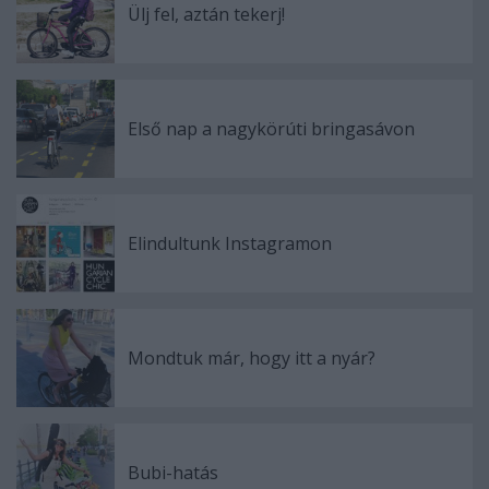
Ülj fel, aztán tekerj!
Első nap a nagykörúti bringasávon
Elindultunk Instagramon
Mondtuk már, hogy itt a nyár?
Bubi-hatás