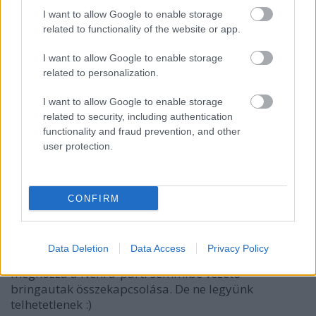
I want to allow Google to enable storage
related to functionality of the website or app.
I want to allow Google to enable storage
related to personalization.
I want to allow Google to enable storage
related to security, including authentication
functionality and fraud prevention, and other
user protection.
Egyre gyakrabban látni a környéken lakatolás
nélkül, egyszerűen a falnak támasztott várakozó
bringákat, tekerő időseket, gyerekeket, és még a
CONFIRM
"hírhedt" Bakáts utcai kereszteződés robogókkal
zsúfolt tárolójának sorsa is
jobbra fordult
egy
erélyes posztunkat
követően. Már csak egy merész
Data Deletion
Data Access
Privacy Policy
óhaja lenne az egyszeri ferencvárosi bringásnak,
méghozzá a Nehru-parti semmibe vezető
bringautak összekapcsolása. De ne legyünk
telhetetlenek :)