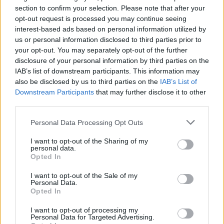
választják.
section to confirm your selection. Please note that after your
opt-out request is processed you may continue seeing
interest-based ads based on personal information utilized by
us or personal information disclosed to third parties prior to
your opt-out. You may separately opt-out of the further
disclosure of your personal information by third parties on the
IAB’s list of downstream participants. This information may
also be disclosed by us to third parties on the
IAB’s List of
Downstream Participants
that may further disclose it to other
third parties.
Please note that this website/app uses one or more Google
Personal Data Processing Opt Outs
services and may gather and store information including but
not limited to your visit or usage behaviour. You may click to
I want to opt-out of the Sharing of my
personal data.
grant or deny consent to Google and its third-party tags to
Opted In
use your data for below specified purposes in below Google
consent section.
I want to opt-out of the Sale of my
Personal Data.
Opted In
Ösztönző a kerekezőkre nézve az is, hogy, bár egy
forgalmas útszakaszról van szó, az ötvenes
I want to opt-out of processing my
álomhatárt ritkán tudják elérni itt a sofőrök.
Personal Data for Targeted Advertising.