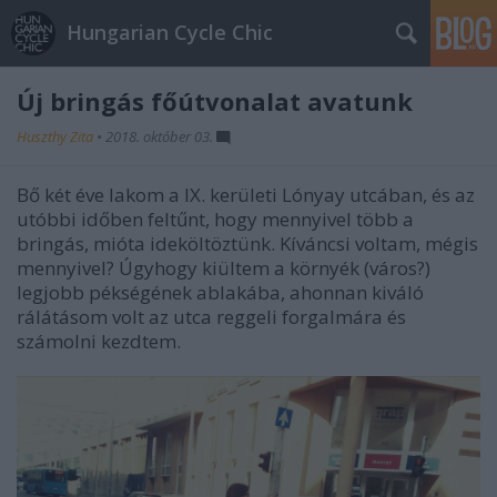
Hungarian Cycle Chic
Új bringás főútvonalat avatunk
Huszthy Zita
•
2018. október 03.
Bő két éve lakom a IX. kerületi Lónyay utcában, és az
utóbbi időben feltűnt, hogy mennyivel több a
bringás, mióta ideköltöztünk. Kíváncsi voltam, mégis
mennyivel? Úgyhogy kiültem a környék (város?)
legjobb pékségének ablakába, ahonnan kiváló
rálátásom volt az utca reggeli forgalmára és
számolni kezdtem.