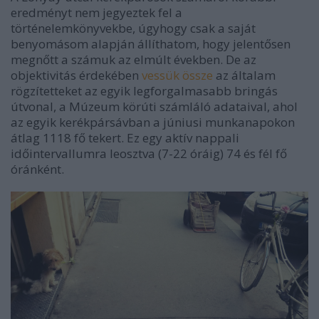
eredményt nem jegyeztek fel a
történelemkönyvekbe, úgyhogy csak a saját
benyomásom alapján állíthatom, hogy jelentősen
megnőtt a számuk az elmúlt években. De az
objektivitás érdekében
vessük össze
az általam
rögzítetteket az egyik legforgalmasabb bringás
útvonal, a Múzeum körúti számláló adataival, ahol
az egyik kerékpársávban a júniusi munkanapokon
átlag 1118 fő tekert. Ez egy aktív nappali
időintervallumra leosztva (7-22 óráig) 74 és fél fő
óránként.