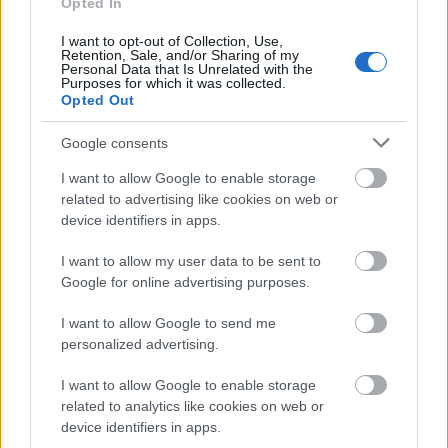
Opted In
Egyrészt, viszonylag sűrűn következnek egymás után
a buszmegállók, másrészt a kétoldali
I want to opt-out of Collection, Use,
parkolózónába minden pillanatban ki-beáll valaki,
Retention, Sale, and/or Sharing of my
Personal Data that Is Unrelated with the
harmadrészt – bár ezt szinte egyetlen esetben sem
Purposes for which it was collected.
tartják be – a Kinizsi és Mátyás utcák között 30-as
Opted Out
zóna van kitáblázva. Van még ezen kívül
gépkocsiforgalom váratlan kétirányúsítása,
Google consents
beláthatatlan jobbos kereszteződés, valamint az
I want to allow Google to enable storage
utcát eltorlaszoló, iskolás gyermekeiket fuvarozó,
related to advertising like cookies on web or
hasztalanul kérlelt szülők járgányai, és
device identifiers in apps.
szabálytalanul várakozó furgonokban elakadt
buszjárat, tehát minden adott ahhoz, hogy a Lónyay
I want to allow my user data to be sent to
utca autóval korlátozottan, kerékpárral viszont igen
Google for online advertising purposes.
jól járható legyen.
I want to allow Google to send me
personalized advertising.
I want to allow Google to enable storage
related to analytics like cookies on web or
device identifiers in apps.