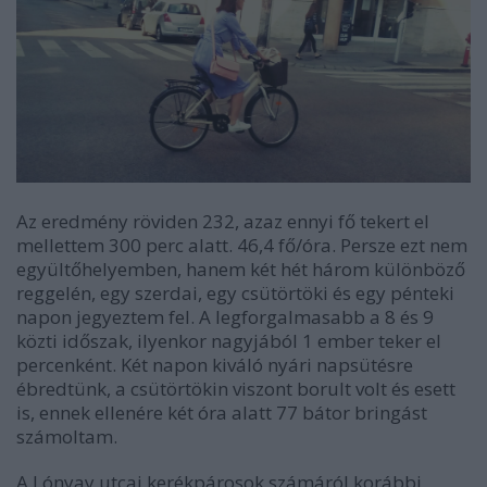
Az eredmény röviden 232, azaz ennyi fő tekert el
mellettem 300 perc alatt. 46,4 fő/óra. Persze ezt nem
együltőhelyemben, hanem két hét három különböző
reggelén, egy szerdai, egy csütörtöki és egy pénteki
napon jegyeztem fel. A legforgalmasabb a 8 és 9
közti időszak, ilyenkor nagyjából 1 ember teker el
percenként. Két napon kiváló nyári napsütésre
ébredtünk, a csütörtökin viszont borult volt és esett
is, ennek ellenére két óra alatt 77 bátor bringást
számoltam.
A Lónyay utcai kerékpárosok számáról korábbi