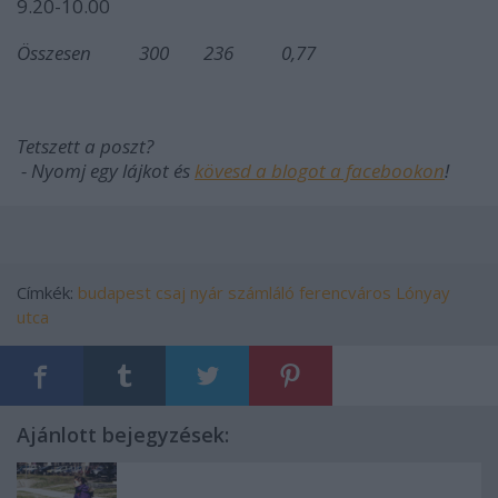
9.20-10.00
Összesen
300
236
0,77
Tetszett a poszt?
- Nyomj egy lájkot és
kövesd a blogot a facebookon
!
Címkék:
budapest
csaj
nyár
számláló
ferencváros
Lónyay
utca
Ajánlott bejegyzések: