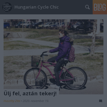
Hungarian Cycle Chic
Ülj fel, aztán tekerj!
Huszthy Zita
•
2020. november 19.