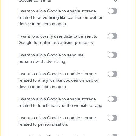
Google consents
I want to allow Google to enable storage
related to advertising like cookies on web or
device identifiers in apps.
I want to allow my user data to be sent to
Google for online advertising purposes.
Köss novemberig biztosítást és
I want to allow Google to send me
szerezd be végre azt a király
personalized advertising.
okoskarkötőt!
I want to allow Google to enable storage
related to analytics like cookies on web or
Huszthy Zita
•
2018. október 16.
device identifiers in apps.
Számunkra, akik nap mint nap használjuk a bringát,
I want to allow Google to enable storage
sokkal többet jelent egy közlekedési eszköznél.
related to functionality of the website or app.
Ismerjük minden küllőjét, matricáját és a ...
I want to allow Google to enable storage
related to personalization.