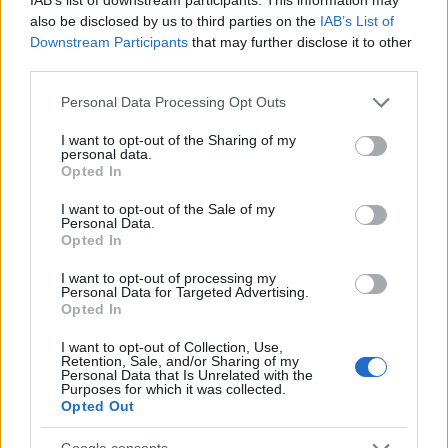
also be disclosed by us to third parties on the
IAB’s List of
Downstream Participants
that may further disclose it to other
third parties.
Please note that this website/app uses one or more Google
Personal Data Processing Opt Outs
services and may gather and store information including but
Elindultunk Instagramon
not limited to your visit or usage behaviour. You may click to
I want to opt-out of the Sharing of my
personal data.
grant or deny consent to Google and its third-party tags to
halar
•
2018. november 29.
Opted In
use your data for below specified purposes in below Google
consent section.
I want to opt-out of the Sale of my
Eltartott egy pár évig, de végre Instagramon is
Personal Data.
elindultunk. Sokkal egyszerűbb azt használni a
Opted In
mindennapos pillanatok megosztására, de ...
I want to opt-out of processing my
Personal Data for Targeted Advertising.
Opted In
I want to opt-out of Collection, Use,
Retention, Sale, and/or Sharing of my
Personal Data that Is Unrelated with the
Purposes for which it was collected.
Opted Out