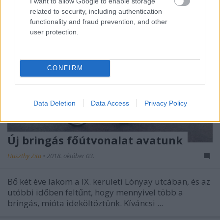
I want to allow Google to enable storage
related to security, including authentication
functionality and fraud prevention, and other
user protection.
CONFIRM
Data Deletion
Data Access
Privacy Policy
Új bringás főútvonalat avatunk
Huszthy Zita
•
2018. október 03.
Bő két éve lakom a IX. kerületi Lónyay utcában, és az
utóbbi időben feltűnt, hogy mennyivel több a
bringás, mióta ideköltöztünk. Kíváncsi ...