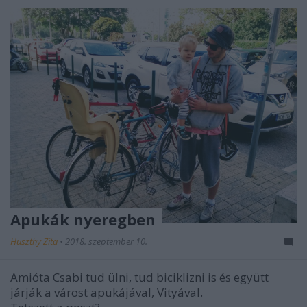
Apukák nyeregben
Huszthy Zita
•
2018. szeptember 10.
Amióta Csabi tud ülni, tud biciklizni is és együtt
járják a várost apukájával, Vityával.