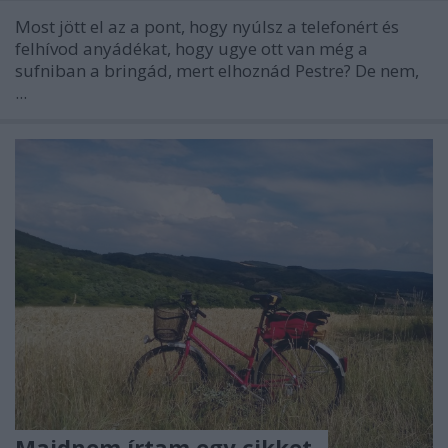
Most jött el az a pont, hogy nyúlsz a telefonért és
felhívod anyádékat, hogy ugye ott van még a
sufniban a bringád, mert elhoznád Pestre? De nem,
...
Majdnem írtam egy cikket,