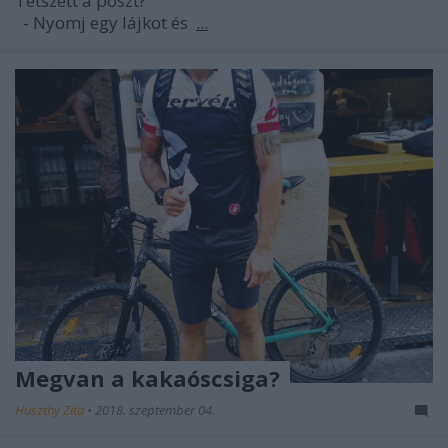
Tetszett a poszt?
- Nyomj egy lájkot és
...
Megvan a kakaóscsiga?
Huszthy Zita
•
2018. szeptember 04.