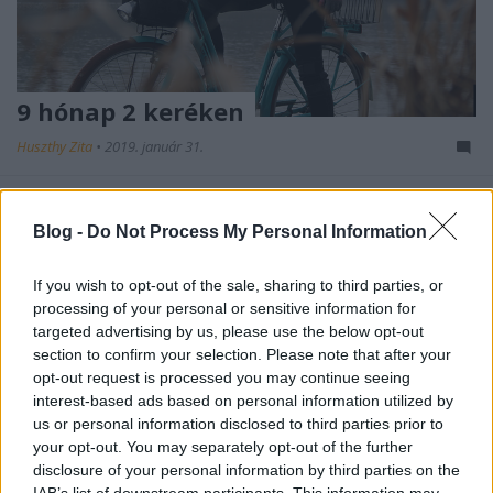
9 hónap 2 keréken
Huszthy Zita
•
2019. január 31.
A terhességgel kapcsolatban megszámlálhatatlan
tévhit és hamis hiedelem kering, leginkább persze
Blog -
Do Not Process My Personal Information
tiltások. A
gyógyszerszedés,
a
szauna
és a
...
If you wish to opt-out of the sale, sharing to third parties, or
processing of your personal or sensitive information for
targeted advertising by us, please use the below opt-out
section to confirm your selection. Please note that after your
opt-out request is processed you may continue seeing
interest-based ads based on personal information utilized by
us or personal information disclosed to third parties prior to
your opt-out. You may separately opt-out of the further
disclosure of your personal information by third parties on the
IAB’s list of downstream participants. This information may