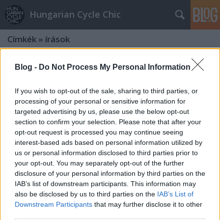
Hungarian Cycle Chic
Címkék
»
írások
Félelem a kerékpározástól 5/2 – A
Blog -
Do Not Process My Personal Information
kerékpározástól való félelem
If you wish to opt-out of the sale, sharing to third parties, or
felépítése
processing of your personal or sensitive information for
targeted advertising by us, please use the below opt-out
halar
•
2010. január 06.
section to confirm your selection. Please note that after your
opt-out request is processed you may continue seeing
Abban a megtiszteltetésben van részünk, hogy
interest-based ads based on personal information utilized by
Mikael, a Copenhagenize.com szerkesztője
us or personal information disclosed to third parties prior to
utánközlési engedélyt adott Dave Horton
your opt-out. You may separately opt-out of the further
szociológus eredetileg nála megjelent
disclosure of your personal information by third parties on the
cikksorozatára. Dave Horton szociológus és a biciklik
IAB’s list of downstream participants. This information may
szerelmese. Tagja a Cycling and Society Research
also be disclosed by us to third parties on the
IAB’s List of
Groupnak…
Downstream Participants
that may further disclose it to other
third parties.