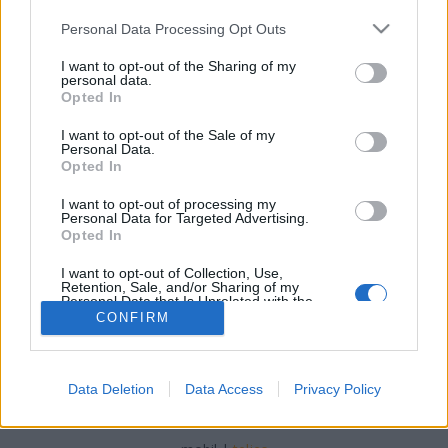
Félelem a kerékpározástól - 5/1. rész
Please note that this website/app uses one or more Google
Personal Data Processing Opt Outs
services and may gather and store information including but
halar
•
2010. január 04.
not limited to your visit or usage behaviour. You may click to
I want to opt-out of the Sharing of my
personal data.
grant or deny consent to Google and its third-party tags to
Opted In
Abban a megtiszteltetésben van részünk, hogy
use your data for below specified purposes in below Google
Mikael, a Copenhagenize.com szerkesztője
consent section.
I want to opt-out of the Sale of my
utánközlési engedélyt adott Dave Horton
Personal Data.
Opted In
szociológus eredetileg nála megjelent
cikksorozatára. Mostantól két hetente olvashatjátok
I want to opt-out of processing my
a "Félelem a kerékpározástól" sorozatot.Dave
Personal Data for Targeted Advertising.
Horton…
Opted In
I want to opt-out of Collection, Use,
Retention, Sale, and/or Sharing of my
Personal Data that Is Unrelated with the
Purposes for which it was collected.
CONFIRM
Opted Out
Google consents
Data Deletion
Data Access
Privacy Policy
SÜTI BEÁLLÍTÁSOK MÓDOSÍTÁSA
I want to allow Google to enable storage
related to advertising like cookies on web or