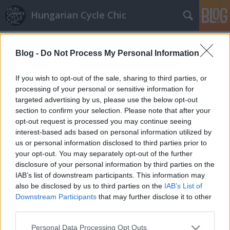
Hungarian Cycle Chic
Címkék
»
írország
Blog -
Do Not Process My Personal Information
Dublin: bringázás esőben, szélben,
If you wish to opt-out of the sale, sharing to third parties, or
macskakövön
processing of your personal or sensitive information for
targeted advertising by us, please use the below opt-out
halar
•
2012. július 06.
section to confirm your selection. Please note that after your
opt-out request is processed you may continue seeing
Június 20 és 24 között Dublinban jártunk, ahol a
interest-based ads based on personal information utilized by
Magyar Kerékpárosklub képviseletében a VOCA
us or personal information disclosed to third parties prior to
találkozón és a helyi Bike Week konferenciáján
your opt-out. You may separately opt-out of the further
vettünk részt, amit a Dublin Cycling Campaign
disclosure of your personal information by third parties on the
szervezett. A két napos konferenciázás témája a
IAB’s list of downstream participants. This information may
férfiak és nők közti aránykülönbségek…
also be disclosed by us to third parties on the
IAB’s List of
Downstream Participants
that may further disclose it to other
third parties.
Véletlen meglepetés Dublinban
Please note that this website/app uses one or more Google
Personal Data Processing Opt Outs