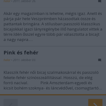
halar
•
2011. október 26.
Akár egy magazinban is lehetne, mégis igaz. Anett és
párja pár hete Veszprémben házasodtak össze és
pattantak bringára. A stílusban passzoló klasszikus
bicajokkal igazi lányregénybe illő hangulatot vittek a
térre.Idén ősszel egyre több pár választotta a bicajt
a nagy napra.…
Pink és fehér
halar
•
2011. október 03.
Klasszik fehér női bicaj szalmakosárral és passzoló
fekete-fehér színösszeállítással. Hosszú, de elég
forró nacival. Pink Amszterdam egyedi és
kicsit bohém szoknya- és láncvédővel, csomagtartó…