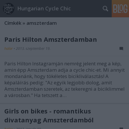
Hungarian Cycle Chic
Címkék
»
amszterdam
Paris Hilton Amszterdamban
halar
•
2013. szeptember 19.
Paris Hilton Instagramján nemrég jelent meg a kép,
amin épp Amszterdam adja a cycle chic-et. Mi annyit
mondanánk, hogy tökéletes bicikliválasztás! A
képaláírás pedig: "Az egyik legjobb dolog, amit
Amszterdamban szeretek, az tekeregni a biciklimmel
a városban." Ha tetszett a…
Girls on bikes - romantikus
divatanyag Amszterdamból