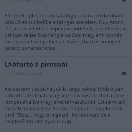
halar
•
2013. január 10.
A Free People januári katalógusa Amszterdamban
készült és süt belőle a bringás szerelem. Guy Aroch
'60-as éveket idéző képein a modellek, a szettek és a
bringák teljes összhangja valósul meg, ami csodás
inspirációul szolgálhat az első szabad és könnyed
tavaszi suhanásokhoz.…
Lábtartó a pirosnál
halar
•
2012. május 23.
Azt asszem tisztázhatjuk is, hogy sokkal több olyan
lábtartó alkalmatosság kéne a városba, ahol a piros
lámpánál állva meg lehet támaszkodni. Ezt nem kell
tovább magyarázni. Koppenhágában megoldották
profi "Köszi, hogy bringázol" korlátokkal, de a
meglévő tereptárgyak is épp…