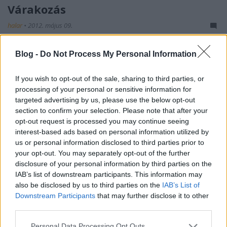
Várakozás
halar
•
2012. május 09.
Talán az esti színház előtt?
Blog -
Do Not Process My Personal Information
If you wish to opt-out of the sale, sharing to third parties, or
processing of your personal or sensitive information for
targeted advertising by us, please use the below opt-out
section to confirm your selection. Please note that after your
opt-out request is processed you may continue seeing
interest-based ads based on personal information utilized by
us or personal information disclosed to third parties prior to
your opt-out. You may separately opt-out of the further
disclosure of your personal information by third parties on the
IAB’s list of downstream participants. This information may
also be disclosed by us to third parties on the
IAB’s List of
Downstream Participants
that may further disclose it to other
third parties.
Please note that this website/app uses one or more Google
Personal Data Processing Opt Outs