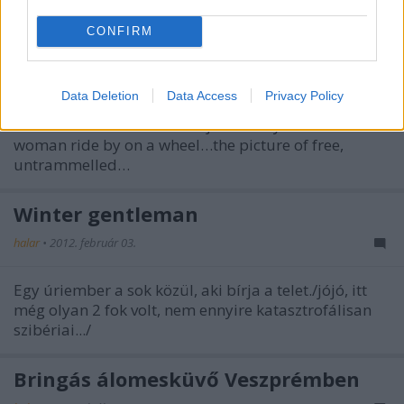
halar
•
2012. március 08.
CONFIRM
“Let me tell you what I think of bicycling. I think it has
done more to emancipate women than anything else
Data Deletion
Data Access
Privacy Policy
in the world. It gives women a feeling of freedom and
self-reliance. I stand and rejoice every time I see a
woman ride by on a wheel…the picture of free,
untrammelled…
Winter gentleman
halar
•
2012. február 03.
Egy úriember a sok közül, aki bírja a telet./jójó, itt
még olyan 2 fok volt, nem ennyire katasztrofálisan
szibériai.../
Bringás álomesküvő Veszprémben