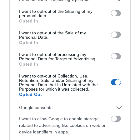
Lehet-e Budapestből Amszterdam?
services and may gather and store information including but
not limited to your visit or usage behaviour. You may click to
I want to opt-out of the Sharing of my
halar
•
2012. március 27.
personal data.
grant or deny consent to Google and its third-party tags to
Opted In
use your data for below specified purposes in below Google
A Critical Mass szervezőivel, vagyis Küküvel, Sinyával
consent section.
I want to opt-out of the Sale of my
és hf-el kiruccantunk Amszterdamba és pár vidéki
Personal Data.
városba, hogy megpróbáljuk megfejteni a titkot,
Opted In
mitől a világ legbringásabb országa Hollandia. Nem
I want to opt-out of processing my
biztos, hogy a március 15. körüli tanulmányút
Personal Data for Targeted Advertising.
mindenre elég volt, de a reggeltől estig való…
Opted In
I want to opt-out of Collection, Use,
Retention, Sale, and/or Sharing of my
Personal Data that Is Unrelated with the
Purposes for which it was collected.
Opted Out
Google consents
I want to allow Google to enable storage
related to advertising like cookies on web or
device identifiers in apps.