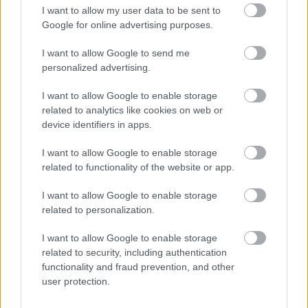
I want to allow my user data to be sent to
Google for online advertising purposes.
I want to allow Google to send me
personalized advertising.
I want to allow Google to enable storage
related to analytics like cookies on web or
device identifiers in apps.
Amszterdam - mennyország
I want to allow Google to enable storage
related to functionality of the website or app.
halar
•
2012. március 16.
I want to allow Google to enable storage
Kijöttünk Amszterdamba megnézni, mi a helyzet a
related to personalization.
bringás Mekkában. Hát padlót fogtunk. Első
bejelentkezésként egy kép és egy éjjel gyorsan
I want to allow Google to enable storage
megvágott videó, később még jelentkezünk!
related to security, including authentication
functionality and fraud prevention, and other
user protection.
Nők