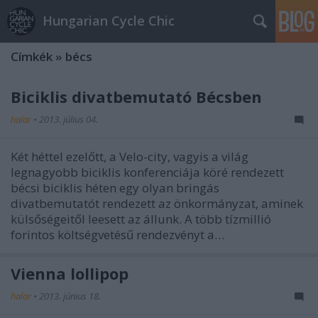
Hungarian Cycle Chic
Címkék
»
bécs
Biciklis divatbemutató Bécsben
halar
•
2013. július 04.
Két héttel ezelőtt, a Velo-city, vagyis a világ
legnagyobb biciklis konferenciája köré rendezett
bécsi biciklis héten egy olyan bringás
divatbemutatót rendezett az önkormányzat, aminek
külsőségeitől leesett az állunk. A több tízmillió
forintos költségvetésű rendezvényt a…
Vienna lollipop
halar
•
2013. június 18.