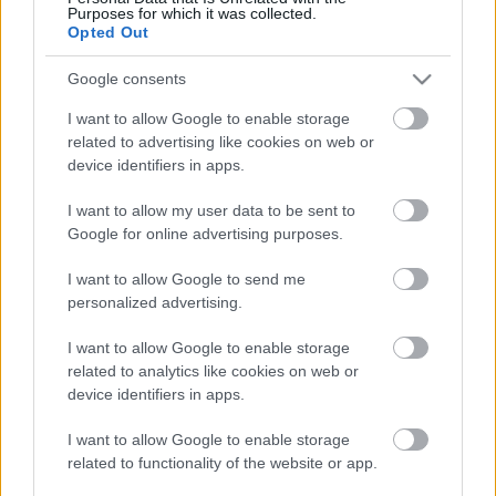
Andersen a mozgalmat elindító…
Purposes for which it was collected.
Opted Out
Így bringáznak a bécsiek a fagyban /
Google consents
Vienna-Wien-winter
I want to allow Google to enable storage
related to advertising like cookies on web or
halar
•
2011. január 04.
device identifiers in apps.
Egy vasárnap-hétfő sógoréknál Bécsben, ha van elég
I want to allow my user data to be sent to
infód merre menj, meglepő mód tud jó
Google for online advertising purposes.
meglepetéseket okozni. Az viszont egyáltalán nem
meglepő, hogy odaát is jól bírják a csípős fagyos
I want to allow Google to send me
levegőt, fél órás hóviharokkal feldobva. Felfelé a
personalized advertising.
Mariahilfer Strassén, a nagy…
I want to allow Google to enable storage
related to analytics like cookies on web or
device identifiers in apps.
Vienna kurz-post
GaZe
•
2010. november 29.
I want to allow Google to enable storage
related to functionality of the website or app.
A hétvégi bécsi sétálgatáson kicsit lazsált a chic