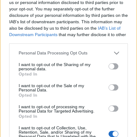
us or personal information disclosed to third parties prior to
Cycle Chic worldwide @ Instagram
your opt-out. You may separately opt-out of the further
halar
•
2012. november 03.
disclosure of your personal information by third parties on the
IAB’s list of downstream participants. This information may
also be disclosed by us to third parties on the
IAB’s List of
Már láthattátok, hogy oldalt megjelent egy doboz,
Downstream Participants
that may further disclose it to other
amiben mindenféle bringás képek keringenek. Ez
third parties.
egy Instagram widget, ami a #cyclechic hashtag-gel
ellátott képeket hozza ide a világ minden tájáról.
Please note that this website/app uses one or more Google
Personal Data Processing Opt Outs
Legyetek Ti is Cyclechic bloggerek: ha stílusos
services and may gather and store information including but
bicajos dolgokat fotóztok, adjátok…
not limited to your visit or usage behaviour. You may click to
I want to opt-out of the Sharing of my
personal data.
grant or deny consent to Google and its third-party tags to
Opted In
use your data for below specified purposes in below Google
Cycle Chic könyvpremier Bécsben
consent section.
I want to opt-out of the Sale of my
Personal Data.
halar
•
2012. május 18.
Opted In
Szerdán a Vienna Cycle Chic szervezésében mutatták
I want to opt-out of processing my
Personal Data for Targeted Advertising.
be a Cycle Chic könyv német kiadását Bécsben. Az
Opted In
esemény a városháza mellett az önkormányzat által
idén létrehozott FahrRADhaus nevű bringás
I want to opt-out of Collection, Use,
Retention, Sale, and/or Sharing of my
központban volt. Előadást tartott Mikael Colville
Personal Data that Is Unrelated with the