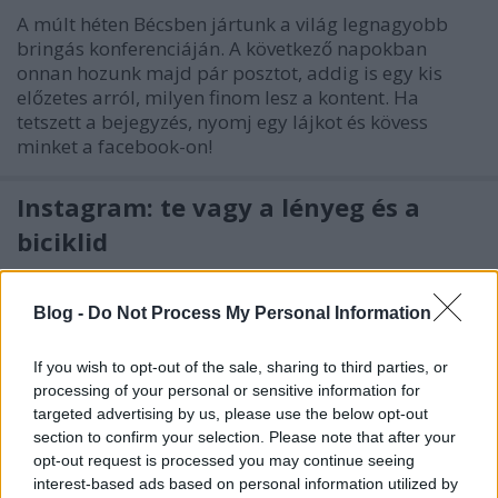
A múlt héten Bécsben jártunk a világ legnagyobb
bringás konferenciáján. A következő napokban
onnan hozunk majd pár posztot, addig is egy kis
előzetes arról, milyen finom lesz a kontent. Ha
tetszett a bejegyzés, nyomj egy lájkot és kövess
minket a facebook-on!
Instagram: te vagy a lényeg és a
biciklid
halar
•
2012. november 17.
Blog -
Do Not Process My Personal Information
Újra válogatunk a #cyclechic hashtag alatt az
oldalsó fotógyűjteményben megjelent kedvenc
If you wish to opt-out of the sale, sharing to third parties, or
képeink közül. Ezúttal arra is biztatunk vele, hogy
processing of your personal or sensitive information for
töltsetek fel friss őszi képet magatokról vagy
targeted advertising by us, please use the below opt-out
ismerősötökről biciklivel a facebook oldalunkra és
section to confirm your selection. Please note that after your
nyerjetek 45000 ft. értékben ezüst…
opt-out request is processed you may continue seeing
interest-based ads based on personal information utilized by