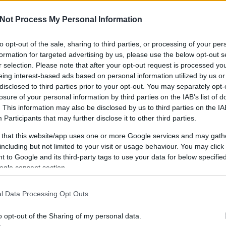
Not Process My Personal Information
to opt-out of the sale, sharing to third parties, or processing of your per
IPPEK
GYEREKKEL
SZOKNYÁBAN
ÖLT
formation for targeted advertising by us, please use the below opt-out s
KÜLDJ FOTÓT
r selection. Please note that after your opt-out request is processed y
eing interest-based ads based on personal information utilized by us or
disclosed to third parties prior to your opt-out. You may separately opt-
losure of your personal information by third parties on the IAB’s list of
. This information may also be disclosed by us to third parties on the
IA
Participants
that may further disclose it to other third parties.
 that this website/app uses one or more Google services and may gath
including but not limited to your visit or usage behaviour. You may click 
 to Google and its third-party tags to use your data for below specifi
ogle consent section.
l Data Processing Opt Outs
o opt-out of the Sharing of my personal data.
BRINGÁS TELTHÁZ A SOUNDON