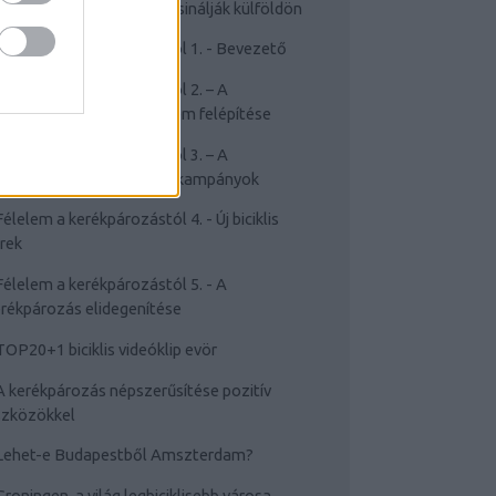
Cyclechic.hu on tour: Így csinálják külföldön
Félelem a kerékpározástól 1. - Bevezető
Félelem a kerékpározástól 2. – A
rékpározástól való félelem felépítése
Félelem a kerékpározástól 3. – A
sakviselést népszerűsítő kampányok
Félelem a kerékpározástól 4. - Új biciklis
rek
Félelem a kerékpározástól 5. - A
rékpározás elidegenítése
TOP20+1 biciklis videóklip evör
A kerékpározás népszerűsítése pozitív
szközökkel
Lehet-e Budapestből Amszterdam?
Groningen, a világ legbiciklisebb városa