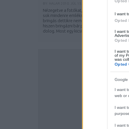
Opted 
BY:
HALAR
2010. JÚL 15.
Nézegetve a fotókat, lapozgatva a memóriát
I want t
sok mindenre emlékszünk a Soundról, de
bringás dettikre nem. Talán így van ez jól,
Opted 
hiszen bringázni bár populáris, mégis haladó
dolog. Most egy kicsit több pasit mutatunk...
I want 
Advertis
Opted 
I want t
of my P
was col
Opted 
Google 
I want t
web or d
I want t
purpose
I want 