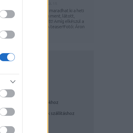
Y:
LACITTA (TÖRÖLT)
2010. JÚL 15.
át persze, hogy a BS sem maradhat ki a heti
osztjaink közül. Aronman ment, látott,
egállított és fényképezett! Amíg elkészül a
eszámoló, itt az előleg. A teaser!Fotó: Áron
.
UDATTÁGÍTÓ
Bringás tippek
Kerékpárok a mindennapokhoz
Teherhordó/ cargo bringák szállításhoz
Szoknyában bringával