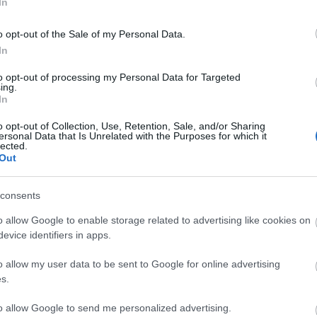
In
BY:
HALAR
2010. JÚL 15.
B
Nem tudjuk, hogy mivé fajulhat még a 4 napos
H
o opt-out of the Sale of my Personal Data.
Balaton parti elektronikus őrület, de az tuti,
p
In
hogy a bringatárolót bővíteni kell jövőre. Az
m
ugyanis minden este megtelt a közeli zimmer
b
frei-ekből, nagyilakokból a legkényelmesebb...
to opt-out of processing my Personal Data for Targeted
ing.
..
In
o opt-out of Collection, Use, Retention, Sale, and/or Sharing
ersonal Data that Is Unrelated with the Purposes for which it
lected.
Out
CYCLE CHIC
T
consents
A bicikli nem egyszerűen közlekedési eszköz,
-
o allow Google to enable storage related to advertising like cookies on
hanem egy igazi stíluselem. Nem kér
evice identifiers in apps.
-
kompromisszumot, nem kell hozzá öltözni,
o allow my user data to be sent to Google for online advertising
hiszen maga öltöztet. És még a városokat is
-
s.
jobbá teszi.
-
to allow Google to send me personalized advertising.