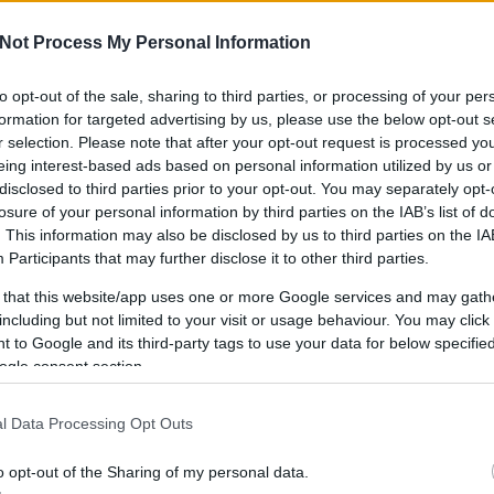
Not Process My Personal Information
to opt-out of the sale, sharing to third parties, or processing of your per
IPPEK
GYEREKKEL
SZOKNYÁBAN
ÖLT
formation for targeted advertising by us, please use the below opt-out s
KÜLDJ FOTÓT
r selection. Please note that after your opt-out request is processed y
eing interest-based ads based on personal information utilized by us or
disclosed to third parties prior to your opt-out. You may separately opt-
losure of your personal information by third parties on the IAB’s list of
. This information may also be disclosed by us to third parties on the
IA
Participants
that may further disclose it to other third parties.
 that this website/app uses one or more Google services and may gath
including but not limited to your visit or usage behaviour. You may click 
 to Google and its third-party tags to use your data for below specifi
ogle consent section.
l Data Processing Opt Outs
o opt-out of the Sharing of my personal data.
MISS HOLLANDIA