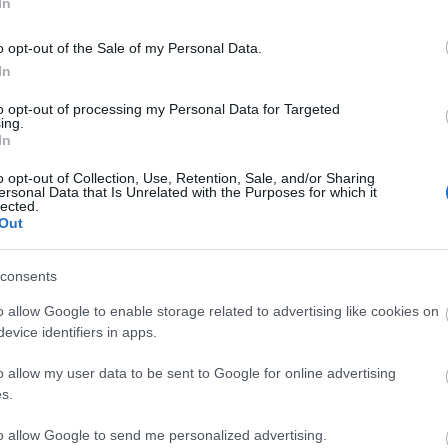
In
BY:
HALAR
2013. ÁPR 19.
B
Egy pillanatkép a tegnap éjszakai Erzsébet téri
4
o opt-out of the Sale of my Personal Data.
bringás csúcsforgalomból. Eközben a kiskörúti
s
a
In
brignaszámlálón újabb rekord dőlt meg.
n
Hollandia közelebb van, mint gondolnánk!
f
Reméljük szombaton nagyon sok ilyen...
e
to opt-out of processing my Personal Data for Targeted
ing.
In
o opt-out of Collection, Use, Retention, Sale, and/or Sharing
ersonal Data that Is Unrelated with the Purposes for which it
lected.
Out
CYCLE CHIC
T
consents
A bicikli nem egyszerűen közlekedési eszköz,
-
o allow Google to enable storage related to advertising like cookies on
hanem egy igazi stíluselem. Nem kér
evice identifiers in apps.
-
kompromisszumot, nem kell hozzá öltözni,
o allow my user data to be sent to Google for online advertising
hiszen maga öltöztet. És még a városokat is
-
s.
jobbá teszi.
-
to allow Google to send me personalized advertising.