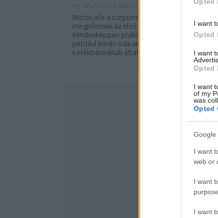
Opted 
BY:
HALAR
2016. SZE 20.
Biztos jele a szeptember közepének, hogy
I want t
megjelennek az első szélfújta ballonkabátok.
Mindenképpen praktikus rétegesen öltözni, h
Opted 
például korán oda akarsz érni a
Kerékpárosklub által szervezett holnapi...
I want 
Advertis
Opted 
I want t
of my P
was col
Opted 
Google 
I want t
web or d
I want t
purpose
I want 