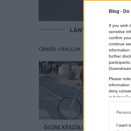
Blog -
Do 
If you wish 
LÁNYOK
FIÚK
T
sensitive in
confirm you
continue se
CÍMKÉK
»
BALLON
information 
further disc
participants
Downstream 
Please note
information 
deny consent
in below Go
Persona
I want t
ŐSZRE KÉSZÜLVE