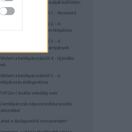
Cyclechic.hu on tour: Így csinálják külföldön
Félelem a kerékpározástól 1. - Bevezető
Félelem a kerékpározástól 2. – A
rékpározástól való félelem felépítése
Félelem a kerékpározástól 3. – A
sakviselést népszerűsítő kampányok
Félelem a kerékpározástól 4. - Új biciklis
rek
Félelem a kerékpározástól 5. - A
rékpározás elidegenítése
TOP20+1 biciklis videóklip evör
A kerékpározás népszerűsítése pozitív
szközökkel
Lehet-e Budapestből Amszterdam?
Groningen, a világ legbiciklisebb városa