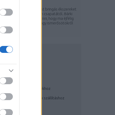
Y:
HALAR
2012. NOV 21.
5000 forint értékben ezüst bringás ékszereket
orsolunk holnap a Körben csapatától. Bárki
yerhet, csak annyit kell tenni, hogy ma éjfélig
eltegyetek magatokról vagy ismerősötökről
gy aktuális őszi...
UDATTÁGÍTÓ
Bringás tippek
Kerékpárok a mindennapokhoz
Teherhordó/ cargo bringák szállításhoz
Szoknyában bringával