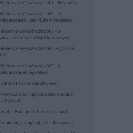
Félelem a kerékpározástól 1. - Bevezető
Félelem a kerékpározástól 2. – A
rékpározástól való félelem felépítése
Félelem a kerékpározástól 3. – A
sakviselést népszerűsítő kampányok
Félelem a kerékpározástól 4. - Új biciklis
rek
Félelem a kerékpározástól 5. - A
rékpározás elidegenítése
TOP20+1 biciklis videóklip evör
A kerékpározás népszerűsítése pozitív
szközökkel
Lehet-e Budapestből Amszterdam?
Groningen, a világ legbiciklisebb városa