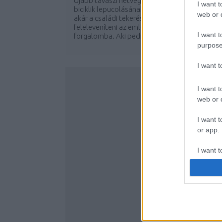
Újabb tavaszi hétvége jön, újra itt az ideje
I want t
biciklik lepucolásának, kipróbálásának, vagy
web or d
akár a családi tekeréseknek. Ideje
feleleveníteni az emlékeket és visszarázódni a
I want t
forgalomba. Aki pedig még egyáltalán nem...
purpose
I want 
I want t
web or d
I want t
or app.
I want t
I want t
authenti