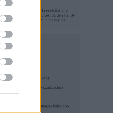
BY:
HALAR
2011. MÁJ 12.
ég nagyban folynak a járdamunkálatok, a
iktogramok még nem kerültek föl, de a Károly
örúti bicajsáv felfestésével a mai napon...
UDATTÁGÍTÓ
Bringás tippek
Kerékpárok a mindennapokhoz
Teherhordó/ cargo bringák szállításhoz
Szoknyában bringával
Cyclechic.hu on tour: Így csinálják külföldön