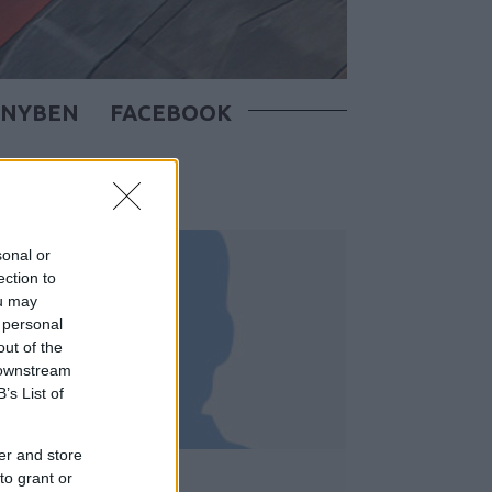
ÖNYBEN
FACEBOOK
sonal or
ection to
ou may
 personal
out of the
 downstream
B’s List of
er and store
PUNK
to grant or