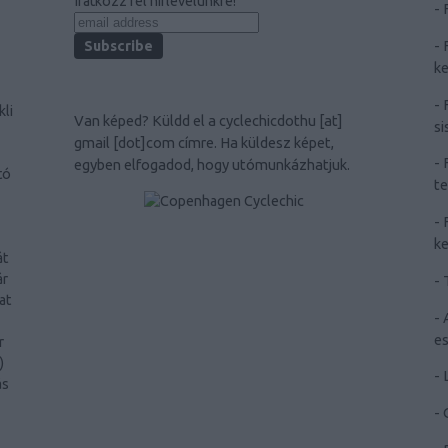
Iratkozz fel hírlevelünkre!
-
-
ke
-
kli
Van képed? Küldd el a
cyclechicdothu [at]
si
gmail [dot]com
címre. Ha küldesz képet,
-
egyben elfogadod, hogy utómunkázhatjuk.
tó
te
-
ke
át
ár
-
at
-
e
r
)
-
ás
-