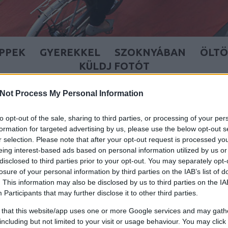
IPPEK
GYEREKKEL
SZOKNYÁBAN
ÖLT
KÜLDJ FOTÓT
Not Process My Personal Information
to opt-out of the sale, sharing to third parties, or processing of your per
formation for targeted advertising by us, please use the below opt-out s
r selection. Please note that after your opt-out request is processed y
eing interest-based ads based on personal information utilized by us or
disclosed to third parties prior to your opt-out. You may separately opt-
losure of your personal information by third parties on the IAB’s list of
. This information may also be disclosed by us to third parties on the
IA
Participants
that may further disclose it to other third parties.
 that this website/app uses one or more Google services and may gath
BŐRJAKÓ ÉS SAPKA
including but not limited to your visit or usage behaviour. You may click 