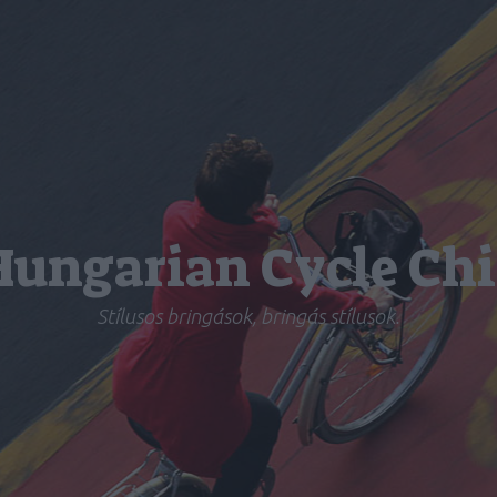
Hungarian Cycle Chi
Stílusos bringások, bringás stílusok.