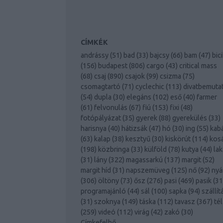
CÍMKÉK
andrássy
(
51
)
bad
(
33
)
bajcsy
(
66
)
bam
(
47
)
bici
(
156
)
budapest
(
806
)
cargo
(
43
)
critical mass
(
68
)
csaj
(
890
)
csajok
(
99
)
csizma
(
75
)
csomagtartó
(
71
)
cyclechic
(
113
)
divatbemuta
(
54
)
dupla
(
30
)
elegáns
(
102
)
eső
(
40
)
farmer
(
61
)
felvonulás
(
67
)
fiú
(
153
)
fixi
(
48
)
fotópályázat
(
35
)
gyerek
(
88
)
gyerekülés
(
33
)
harisnya
(
40
)
hátizsák
(
47
)
hó
(
30
)
ing
(
55
)
kab
(
63
)
kalap
(
38
)
kesztyű
(
30
)
kiskörút
(
114
)
kos
(
198
)
közbringa
(
33
)
külföld
(
78
)
kutya
(
44
)
lak
(
31
)
lány
(
322
)
magassarkú
(
137
)
margit
(
52
)
margit híd
(
31
)
napszemüveg
(
125
)
nő
(
92
)
nyá
(
306
)
öltöny
(
73
)
ősz
(
276
)
pasi
(
469
)
pasik
(
31
programajánló
(
44
)
sál
(
100
)
sapka
(
94
)
szállít
(
31
)
szoknya
(
149
)
táska
(
112
)
tavasz
(
367
)
tél
(
259
)
videó
(
112
)
virág
(
42
)
zakó
(
30
)
Címkefelhő