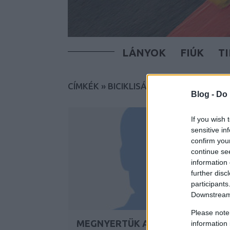
LÁNYOK
FIÚK
T
CÍMKÉK
»
BICIKLISÁV
Blog -
Do 
If you wish 
sensitive in
confirm you
continue se
information 
further disc
participants
Downstream 
Please note
MEGNYERTÜK A HÓCSATÁT
information 