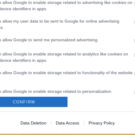
o allow Google to enable storage related to advertising like cookies on
Nagy nap volt a
evice identifiers in apps.
vasárnap. Az Autómentes Hétvége alkalmából
M
lezárt Andrássy úton…
p
o allow my user data to be sent to Google for online advertising
k
s.
...
to allow Google to send me personalized advertising.
o allow Google to enable storage related to analytics like cookies on
evice identifiers in apps.
CYCLE CHIC
T
o allow Google to enable storage related to functionality of the website
A bicikli nem egyszerűen közlekedési eszköz,
-
hanem egy igazi stíluselem. Nem kér
o allow Google to enable storage related to personalization.
-
kompromisszumot, nem kell hozzá öltözni,
hiszen maga öltöztet. És még a városokat is
CONFIRM
-
o allow Google to enable storage related to security, including
jobbá teszi.
cation functionality and fraud prevention, and other user protection.
-
Data Deletion
Data Access
Privacy Policy
-