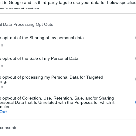
 to Google and its third-party tags to use your data for below specifi
BY:
HALAR
2015. MÁR 17.
B
ogle consent section.
Vannak darabok, amikben fiúk és lányok,
H
színesek és minimálosok egyaránt szeretnek
k
tekerni. Ha tetszett a poszt, nyomj egy lájkot
l Data Processing Opt Outs
és kövesd a blogot a facebookon!
o opt-out of the Sharing of my personal data.
...
In
o opt-out of the Sale of my Personal Data.
In
to opt-out of processing my Personal Data for Targeted
ing.
In
o opt-out of Collection, Use, Retention, Sale, and/or Sharing
ersonal Data that Is Unrelated with the Purposes for which it
lected.
Out
MEGCSERÉLIK AZ ANDRÁSSY ÚT
BICIKLI ÉS PARKOLÓSÁVJÁT!
consents
BY:
HALAR
2011. SZE 18.