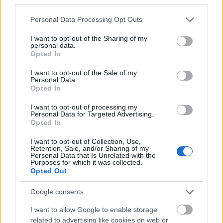
megosztható pdf…
Please note that this website/app uses one or more Google
Personal Data Processing Opt Outs
services and may gather and store information including but
not limited to your visit or usage behaviour. You may click to
I want to opt-out of the Sharing of my
personal data.
grant or deny consent to Google and its third-party tags to
Opted In
use your data for below specified purposes in below Google
consent section.
I want to opt-out of the Sale of my
Personal Data.
Opted In
I want to opt-out of processing my
Personal Data for Targeted Advertising.
Opted In
I want to opt-out of Collection, Use,
Retention, Sale, and/or Sharing of my
Personal Data that Is Unrelated with the
Purposes for which it was collected.
Opted Out
Google consents
I want to allow Google to enable storage
related to advertising like cookies on web or