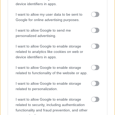
Biciklis videóklipek - ami kimaradt a
device identifiers in apps.
TOP20-ból
I want to allow my user data to be sent to
halar
•
2010. december 01.
Google for online advertising purposes.
I want to allow Google to send me
Tegnap lehoztuk, hogy szerintünk mi nemzetközi
personalized advertising.
szinten a TOP20 biciklis videóklip. Ám hiába a
korábbi facebook-os körkérdés meg a mi
I want to allow Google to enable storage
gyűjtésünk, volt egy csomó, amire ma hívtátok fel a
related to analytics like cookies on web or
figyelmünket. Most összeszedtük ezeket is, és
device identifiers in apps.
csináltunk hozzá egy szavazást is.…
I want to allow Google to enable storage
related to functionality of the website or app.
Nyerj Budapestes biciklis sapkát a
Serintől most!
I want to allow Google to enable storage
related to personalization.
halar
•
2010. október 26.
I want to allow Google to enable storage
Ha feljössz holnap délutánig a facebook oldalunkra,
related to security, including authentication
és ott like-olod (nyomsz egy tetszik-et) az itt látható
functionality and fraud prevention, and other