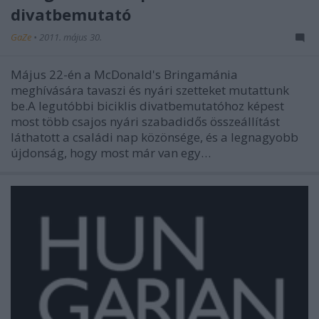
divatbemutató
GaZe
•
2011. május 30.
Május 22-én a McDonald's Bringamánia
meghívására tavaszi és nyári szetteket mutattunk
be.A legutóbbi biciklis divatbemutatóhoz képest
most több csajos nyári szabadidős összeállítást
láthatott a családi nap közönsége, és a legnagyobb
újdonság, hogy most már van egy…