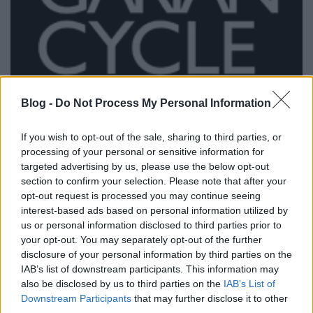
Blog -
Do Not Process My Personal Information
If you wish to opt-out of the sale, sharing to third parties, or
processing of your personal or sensitive information for
Cyclechic.hu divatbemutató 2011
targeted advertising by us, please use the below opt-out
tavasz / nyár - katalógus és videó
section to confirm your selection. Please note that after your
opt-out request is processed you may continue seeing
halar
•
2011. május 09.
interest-based ads based on personal information utilized by
us or personal information disclosed to third parties prior to
A Critical Mass után az eső kicsit megviccelt és ezzel
your opt-out. You may separately opt-out of the further
romantikusan szórakoztatóvá varázsolta a Dürer
disclosure of your personal information by third parties on the
Kertben tartott divatbemutatónkat. Mi nagyon
IAB’s list of downstream participants. This information may
élveztük partyt, reméljük Ti is! A buliról készítettünk
also be disclosed by us to third parties on the
IAB’s List of
egy videót és a szettekből egy bárhová beágyazható,
Downstream Participants
that may further disclose it to other
third parties.