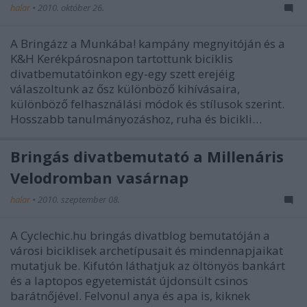
halar
•
2010. október 26.
A Bringázz a Munkába! kampány megnyitóján és a
K&H Kerékpárosnapon tartottunk biciklis
divatbemutatóinkon egy-egy szett erejéig
válaszoltunk az ősz különböző kihívásaira,
különböző felhasználási módok és stílusok szerint.
Hosszabb tanulmányozáshoz, ruha és bicikli…
Bringás divatbemutató a Millenáris
Velodromban vasárnap
halar
•
2010. szeptember 08.
A Cyclechic.hu bringás divatblog bemutatóján a
városi biciklisek archetípusait és mindennapjaikat
mutatjuk be. Kifutón láthatjuk az öltönyös bankárt
és a laptopos egyetemistát újdonsült csinos
barátnőjével. Felvonul anya és apa is, kiknek