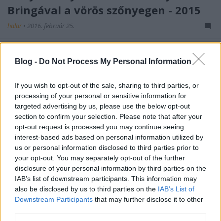
Bringával a vörös szőnyegen - 2015
halar
•
2016. február 25.
Az InStyle Magyarország és a Hungarian Cycle Chic
idén is megrendezte a Bringával a vörös szőnyegen
Blog -
Do Not Process My Personal Information
akciót, amire több mint 150-en neveztek, 6
kategóriában 12 nyertes vihetett haza ajándékokat a
If you wish to opt-out of the sale, sharing to third parties, or
Madách téri kifutóról. Gratulálunk mindenkinek és
processing of your personal or sensitive information for
köszönjük a jelentkezőknek a versenyzést! Egy
targeted advertising by us, please use the below opt-out
szuper…
section to confirm your selection. Please note that after your
opt-out request is processed you may continue seeing
interest-based ads based on personal information utilized by
us or personal information disclosed to third parties prior to
your opt-out. You may separately opt-out of the further
disclosure of your personal information by third parties on the
IAB’s list of downstream participants. This information may
also be disclosed by us to third parties on the
IAB’s List of
Downstream Participants
that may further disclose it to other
third parties.