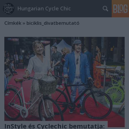
Hungarian Cycle Chic
Címkék
»
biciklis_divatbemutató
InStyle és Cyclechic bemutatja: