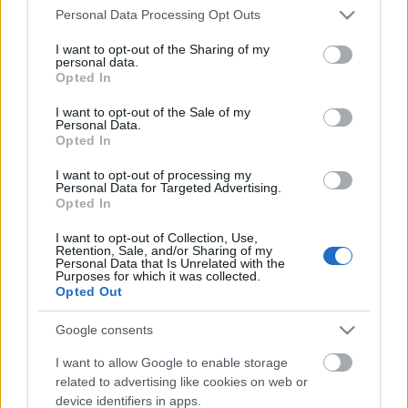
Please note that this website/app uses one or more Google
Personal Data Processing Opt Outs
services and may gather and store information including but
not limited to your visit or usage behaviour. You may click to
I want to opt-out of the Sharing of my
personal data.
grant or deny consent to Google and its third-party tags to
Opted In
use your data for below specified purposes in below Google
consent section.
I want to opt-out of the Sale of my
Personal Data.
Opted In
I want to opt-out of processing my
Personal Data for Targeted Advertising.
Opted In
Bringával a vörös szőnyegen - civilek
I want to opt-out of Collection, Use,
és sztárok a kifutón
Retention, Sale, and/or Sharing of my
Personal Data that Is Unrelated with the
Purposes for which it was collected.
halar
•
2014. május 31.
Opted Out
Az InStyle Magyarország és a Cyclechic.hu
Google consents
szervezésében 2014. május 23-án a Gozsdu
I want to allow Google to enable storage
Udvarban mintegy 30-an gurultak végig a vörös
related to advertising like cookies on web or
szőnyegen. Az idei Bringával a vörös szőnyegen
device identifiers in apps.