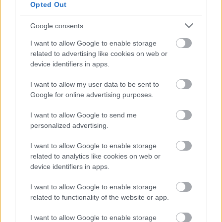
Opted Out
Még a nagykövet is bringázik a
Google consents
munkába!
I want to allow Google to enable storage
halar
•
2014. április 23.
related to advertising like cookies on web or
device identifiers in apps.
Ismerjétek meg Gajus Scheltema holland
nagykövetet! Nemrég volt lehetőségünk találkozni
I want to allow my user data to be sent to
vele. Egyből egy interjút is készítettünk a holland
Google for online advertising purposes.
biciklis kultúráról, arról milyen természetesen
I want to allow Google to send me
bicikliznek a munkába, viszik bringán a gyerekeket
personalized advertising.
suliba, hogyan vásárolnak be…
I want to allow Google to enable storage
related to analytics like cookies on web or
device identifiers in apps.
I want to allow Google to enable storage
related to functionality of the website or app.
I want to allow Google to enable storage