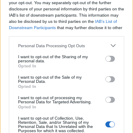
your opt-out. You may separately opt-out of the further
Csütörtök hajnalban még eső esett az ország nagy
disclosure of your personal information by third parties on the
részén. A Magyar Kerékpárosklub munkatársai és
IAB’s list of downstream participants. This information may
aktivistái viszont ekkor már több, mint 30 helyen
also be disclosed by us to third parties on the
IAB’s List of
sürögtek-forogtak, hogy 7-től a Bringázz a Munkába!
Downstream Participants
that may further disclose it to other
kampány szokásos reggelijét készítsék elő. És mint
third parties.
egy égi jel, az eső…
Please note that this website/app uses one or more Google
Personal Data Processing Opt Outs
services and may gather and store information including but
not limited to your visit or usage behaviour. You may click to
I want to opt-out of the Sharing of my
personal data.
grant or deny consent to Google and its third-party tags to
Opted In
use your data for below specified purposes in below Google
consent section.
I want to opt-out of the Sale of my
Personal Data.
Opted In
I want to opt-out of processing my
Personal Data for Targeted Advertising.
Opted In
I want to opt-out of Collection, Use,
Retention, Sale, and/or Sharing of my
Personal Data that Is Unrelated with the
Purposes for which it was collected.