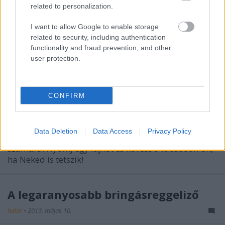
related to personalization.
I want to allow Google to enable storage
related to security, including authentication
functionality and fraud prevention, and other
user protection.
Éld át újra a gyerekkor örömét!
CONFIRM
halar
•
2013. május 20.
Zseniális kampányvideó a Magyar Kerékpárosklub
Data Deletion
Data Access
Privacy Policy
által szervezett Bringázz a Munkába kampány
számára. Nyomj egy lájkot és kövess a facebook-on,
ha Neked is tetszik!
A legaranyosabb bringásreggeliző
halar
•
2013. május 10.