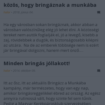
közös, hogy bringáznak a munkába
halar
•
2018. június 04.
Ha egy városban sokan bringáznak, akkor abban a
városban valószínűleg elég jó lehet élni. A közösségi
tereket nem autók foglalják el, jó a levegő, kisebb a
zaj, rövidebbek a dugók, és biztonságosabb kilépni
az utcára. Na de az emberek többsége nem is ezért
jár bringával dolgozni, hanem mert önző.…
Minden bringás jóllakott!
halar
•
2014. október 09.
Itt az ősz, itt az aktuális Bringázz a Munkába
kampány, már természetes, hogy van egy nap,
amikor bringásreggelikkel ébred az ország. Az egész
annyira rutinossá vált, hogy szinte fel sem tűnik.
Pedig a Magyar Kerékpárosklub szervezésében