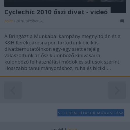
Cyclechic 2010 őszi divat - videó
halar
•
2010. október 26.
A Bringázz a Munkába! kampány megnyitóján és a
K&H Kerékpárosnapon tartottunk biciklis
divatbemutatóinkon egy-egy szett erejéig
válaszoltunk az ősz különböző kihívásaira,
különböző felhasználási módok és stílusok szerint.
Hosszabb tanulmányozáshoz, ruha és bicikli…
SÜTI BEÁLLÍTÁSOK MÓDOSÍTÁSA
mobil
|
teljes