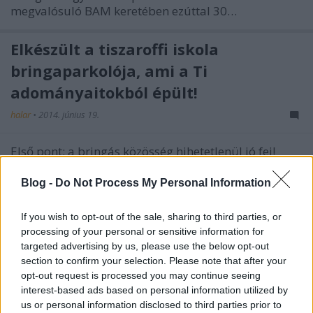
megvalósuló BAM keretében ezúttal 30…
Elkészült a tiszaroffi iskola
bringaparkolója, ami a Ti
adományaitokból épült!
halar
•
2014. június 19.
Első pont: a bringás közösség hihetetlenül jó fej!
Ennyi, ezen nincs mit vitatkozni. A második pontban
pedig elmondjuk miért. Sorolhatnánk, mennyi
Blog -
Do Not Process My Personal Information
minden jött össze közadakozásból az utóbbi
években, amire a hivatalos szervek nem költenek
If you wish to opt-out of the sale, sharing to third parties, or
pénzt (hiszen tudjuk, pénz az "nincs").…
processing of your personal or sensitive information for
targeted advertising by us, please use the below opt-out
section to confirm your selection. Please note that after your
Minden bringás lakjon jól!
opt-out request is processed you may continue seeing
halar
•
2014. május 09.
interest-based ads based on personal information utilized by
us or personal information disclosed to third parties prior to