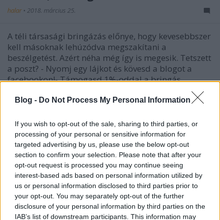
halar
•
2018. március 25.
A téli társasági bringázás előnye, hogy kevesebbszer
kell másoknak lehúzódva megszakítani a
beszélgetést. Azért néha még így is megesik. Tetszett
a poszt? - Nyomj egy lájkot és kövesd a blogot a
facebookon!- Támogasd 1%-oddal a bringás
fejlődésért dolgozó Magyar
Kerékpárosklubot! Részletek itt.-…
Blog -
Do Not Process My Personal Information
If you wish to opt-out of the sale, sharing to third parties, or
Halloween bike share
processing of your personal or sensitive information for
halar
•
2014. november 02.
targeted advertising by us, please use the below opt-out
section to confirm your selection. Please note that after your
opt-out request is processed you may continue seeing
Rémisztő halloween-i lények MOL Bubin rabolják el
interest-based ads based on personal information utilized by
a gyanútlan pesti lányokat. Remélem nem leszek
us or personal information disclosed to third parties prior to
életem végéig átkozott, amiért rajtakaptam! Ha
your opt-out. You may separately opt-out of the further
tetszett a poszt, nyomj egy lájkot és kövesd a blogot
disclosure of your personal information by third parties on the
a facebookon!
IAB’s list of downstream participants. This information may