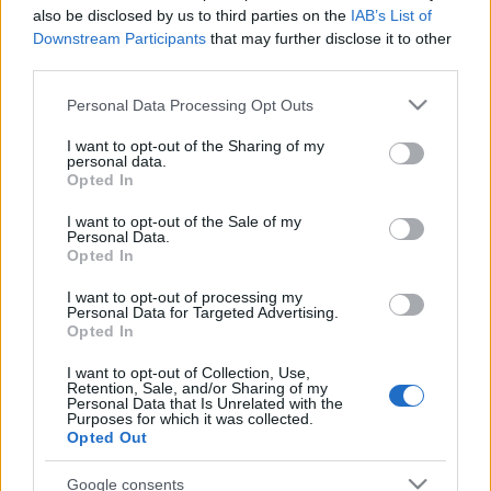
also be disclosed by us to third parties on the
IAB’s List of
Óriáskapucni
Downstream Participants
that may further disclose it to other
third parties.
halar
•
2013. november 29.
Please note that this website/app uses one or more Google
Personal Data Processing Opt Outs
services and may gather and store information including but
Kreatív védelmi technikák a hideg ellen. FRISSÍTÉS:
not limited to your visit or usage behaviour. You may click to
I want to opt-out of the Sharing of my
Közben megkaptuk az infót, hogy azért volt ismerős
personal data.
grant or deny consent to Google and its third-party tags to
a képen szereplő lány, mert ő a volt Megasztáros
Opted In
use your data for below specified purposes in below Google
Kandeh Evelyne. Köszi Roland, hogy szóltál! Ha
consent section.
I want to opt-out of the Sale of my
tetszett a poszt, nyomj egy lájkot és kövesd a blogot
Personal Data.
a facebookon!
Opted In
I want to opt-out of processing my
Magassarkú csizma és szoknya -
Personal Data for Targeted Advertising.
Opted In
cycle chic a havas utakon
I want to opt-out of Collection, Use,
halar
•
2012. december 07.
Retention, Sale, and/or Sharing of my
Personal Data that Is Unrelated with the
Purposes for which it was collected.
Opted Out
Havas és jeges bringautak fogadták a budapestieket
tegnap este, de nem fogott ki rajtunk az időjárás.
Google consents
Még a kiskörúti számláló is a nyári forgalom felét