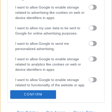
mérte csütörtökön. Ez az igazi KEEP CALM AND RIDE
I want to allow Google to enable storage
IN THE WINTER.
related to advertising like cookies on web or
device identifiers in apps.
Szia ősz, hello tél
I want to allow my user data to be sent to
halar
•
2012. november 30.
Google for online advertising purposes.
I want to allow Google to send me
A mai időt és a jóslásokat elnézve az ősz kilovagolt a
personalized advertising.
messzi panorámába. Hello december!
I want to allow Google to enable storage
Bringa húzta gördeszka
related to analytics like cookies on web or
device identifiers in apps.
halar
•
2012. november 10.
I want to allow Google to enable storage
Mennyire laza már így hazavontatni magad egy
related to functionality of the website or app.
buliból
CONFIRM
I want to allow Google to enable storage
related to personalization.
Őszi panoráma
I want to allow Google to enable storage