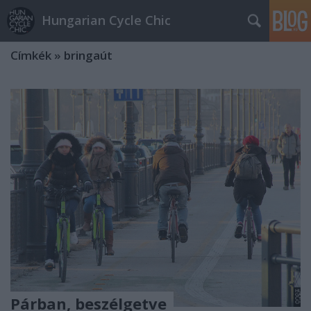
Hungarian Cycle Chic
Címkék
»
bringaút
Párban, beszélgetve