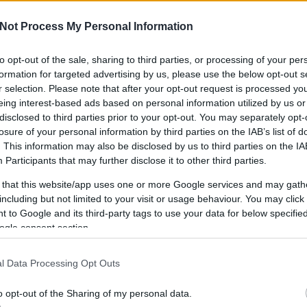
Not Process My Personal Information
to opt-out of the sale, sharing to third parties, or processing of your per
IPPEK
GYEREKKEL
SZOKNYÁBAN
ÖLT
formation for targeted advertising by us, please use the below opt-out s
KÜLDJ FOTÓT
r selection. Please note that after your opt-out request is processed y
eing interest-based ads based on personal information utilized by us or
disclosed to third parties prior to your opt-out. You may separately opt-
losure of your personal information by third parties on the IAB’s list of
. This information may also be disclosed by us to third parties on the
IA
Participants
that may further disclose it to other third parties.
 that this website/app uses one or more Google services and may gath
including but not limited to your visit or usage behaviour. You may click 
 to Google and its third-party tags to use your data for below specifi
ogle consent section.
l Data Processing Opt Outs
o opt-out of the Sharing of my personal data.