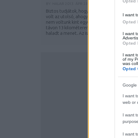
Opted 
BY:
HALAR
2013. ÁPR 23.
Biztos tudjátok, hogy a szombati Critical Mass
I want t
volt az utolsó, ahogy ismerjük. Soha ennyien
nem voltunk kint együtt, a 16 kilométeres
Opted 
távon 13 kilométeren keresztül egybefüggően
haladt a menet. Az is nagyon sok helyen...
I want 
Advertis
Opted 
I want t
of my P
was col
Opted 
Google 
I want t
web or d
I want t
purpose
I want 