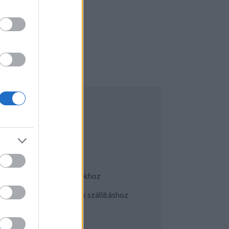
UDATTÁGÍTÓ
Bringás tippek
Kerékpárok a mindennapokhoz
Teherhordó/ cargo bringák szállításhoz
Szoknyában bringával