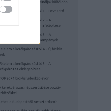
Cyclechic.hu on tour: Így csinálják külföldön
Félelem a kerékpározástól 1. - Bevezető
Félelem a kerékpározástól 2. – A
rékpározástól való félelem felépítése
Félelem a kerékpározástól 3. – A
sakviselést népszerűsítő kampányok
Félelem a kerékpározástól 4. - Új biciklis
rek
Félelem a kerékpározástól 5. - A
rékpározás elidegenítése
TOP20+1 biciklis videóklip evör
A kerékpározás népszerűsítése pozitív
szközökkel
Lehet-e Budapestből Amszterdam?
Groningen, a világ legbiciklisebb városa