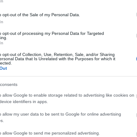
In
o opt-out of the Sale of my Personal Data.
In
to opt-out of processing my Personal Data for Targeted
ing.
In
o opt-out of Collection, Use, Retention, Sale, and/or Sharing
ersonal Data that Is Unrelated with the Purposes for which it
lected.
Out
CYCLE CHIC
T
consents
A bicikli nem egyszerűen közlekedési eszköz,
-
o allow Google to enable storage related to advertising like cookies on
hanem egy igazi stíluselem. Nem kér
evice identifiers in apps.
-
kompromisszumot, nem kell hozzá öltözni,
o allow my user data to be sent to Google for online advertising
hiszen maga öltöztet. És még a városokat is
-
s.
jobbá teszi.
-
to allow Google to send me personalized advertising.