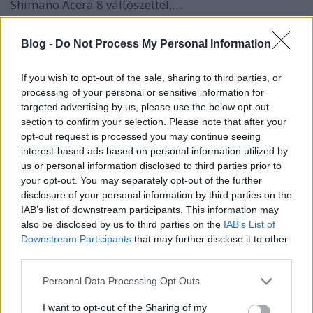
Shimano Acera 8 váltószettel,…
Franz Ferdinand bringázik
Blog -
Do Not Process My Personal Information
Budapesten?
If you wish to opt-out of the sale, sharing to third parties, or
LaCitta (törölt)
•
2010. február 26.
processing of your personal or sensitive information for
targeted advertising by us, please use the below opt-out
Fotó:Gaze A fiúk tegnapi helyszínelésének termését
section to confirm your selection. Please note that after your
nézegetve megakadt a szemem a jól fésült (igen ez
opt-out request is processed you may continue seeing
interest-based ads based on personal information utilized by
valami menő fazon, aminek neve is van, de még nem
us or personal information disclosed to third parties prior to
jegyeztem meg. Ja súgnak: Hindenburg. Szóval
your opt-out. You may separately opt-out of the further
Hindenburgos hajú) úriemberen. De méginkább a
disclosure of your personal information by third parties on the
bicaján. Érdekes design. A kormányra…
IAB’s list of downstream participants. This information may
also be disclosed by us to third parties on the
IAB’s List of
Mohács - bringaváros
Downstream Participants
that may further disclose it to other
third parties.
Lindistyle
•
2009. november 13.
Please note that this website/app uses one or more Google
Personal Data Processing Opt Outs
services and may gather and store information including but
Mohácson járt a Chic, ahol több a kerékpáros, mint a
not limited to your visit or usage behaviour. You may click to
I want to opt-out of the Sharing of my
gyalogos! De tényleg, még a lazább hétvégén is