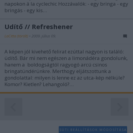
napokon á la cyclechic Hozzávalók: - egy bringa - egy
bringás - egy kis…
Üdítő // Refreshener
LaCitta (törölt)
•
2009. július 09.
A képen jól kivehető felirat ezúttal nagyon is találó:
üdítő. Bár mi nem egészen a limonádéra gondolunk,
hanem a boldogságtól ragyogó arcú csinos
bringatündérünkre. Merthogy eljátszottunk a
gondolattal: milyen is lenne ez az utca-kép nélküle?
Komor? Kietlen? Lehangoló?…
SÜTI BEÁLLÍTÁSOK MÓDOSÍTÁSA