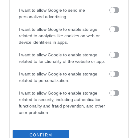
A city-bike (városi bicikli? azért ez nem elég szűk, mi
I want to allow Google to send me
legyen a magyar megfelelője?) bringák közül górcső
personalized advertising.
(na ezt a szót is magyarázza meg valaki - a szerk.) alá
vettük már az amszterdamot, a régi jó klasszikust.
I want to allow Google to enable storage
Viszont van ennek még annyi válfaja, ami mind egy
related to analytics like cookies on web or
dologról szól:…
device identifiers in apps.
I want to allow Google to enable storage
related to functionality of the website or app.
CycleChic & BAD divatbemutatók -
képek
I want to allow Google to enable storage
related to personalization.
GaZe
•
2009. szeptember 24.
I want to allow Google to enable storage
Gyűlnek, gyűlnek, a mozgóképek is lassan
related to security, including authentication
beszivárognak. INDAFOTO.slideshow.run({
functionality and fraud prevention, and other
"feedUrl":"http://feed.indafoto.hu/lacitta/cyclechichu
user protection.
"width":"600", "height":"400",
"orientation":"horizontal", "size":"auto",
"bgcolor":"#000000", "textcolor":"#FFFFFF",…
CONFIRM