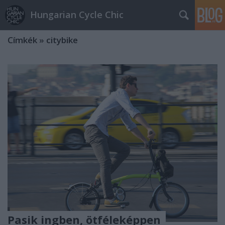
Hungarian Cycle Chic
Címkék
»
citybike
Pasik ingben, ötféleképpen