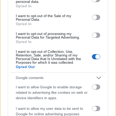
personal data.
grant or deny consent to Google and its third-party tags to
sokan rótták az utakat bicajjal természetesen, mert
Opted In
use your data for below specified purposes in below Google
itt mindenki használja a kerékpárt - és ahogy a
consent section.
I want to opt-out of the Sale of my
képen is látható, itt a gyalogos a kisebbség a
Personal Data.
biciklisek között! Csodás…
Opted In
I want to opt-out of processing my
Go EAST
Personal Data for Targeted Advertising.
Opted In
LaCitta (törölt)
•
2009. november 01.
I want to opt-out of Collection, Use,
Retention, Sale, and/or Sharing of my
Mi jut eszedbe, ha azt mondjuk sok bicikli? Talán a
Personal Data that Is Unrelated with the
Purposes for which it was collected.
Tour de France? Ha azt mondjuk, sok városi biciklis?
Opted Out
Valószínűleg Koppenhága vagy Amszterdam? Ha azt
mondjuk csilliárd városi biciklis? Hmm, ez csak a
Google consents
Távol-Kelet lehet! De még mennyire: ott ahol Helló
Kitty megszületik, az általunk…
I want to allow Google to enable storage
related to advertising like cookies on web or
device identifiers in apps.
Sziti-bájk-sztájl
I want to allow my user data to be sent to
halar
•
2009. október 27.
Google for online advertising purposes.