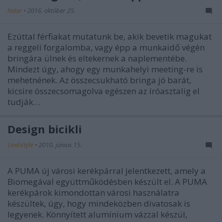
halar
•
2016. október 25.
Ezúttal férfiakat mutatunk be, akik bevetik magukat
a reggeli forgalomba, vagy épp a munkaidő végén
bringára ülnek és eltekernek a naplementébe.
Mindezt úgy, ahogy egy munkahelyi meeting-re is
mehetnének. Az összecsukható bringa jó barát,
kicsire összecsomagolva egészen az íróasztalig el
tudják…
Design bicikli
Lindistyle
•
2010. június 15.
A PUMA új városi kerékpárral jelentkezett, amely a
Biomegával együttműködésben készült el. A PUMA
kerékpárok kimondottan városi használatra
készültek, úgy, hogy mindeközben divatosak is
legyenek. Könnyített alumínium vázzal készül,