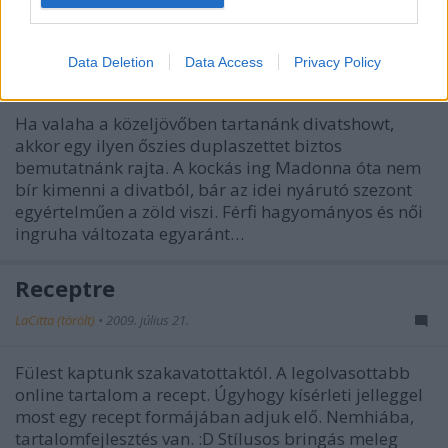
Egy bicajos pár- velodream
Data Deletion
Data Access
Privacy Policy
LaCitta (törölt)
•
2009. szeptember 14.
Ha valaha a közeljövőben tartanánk divatshowt,
akkor egy ilyen őszies duplaszettet biztos
bemutatnánk rajta. A kockás ing Madonna óta nem
bír kimenni a divatból, bár az idei nyárutó szezont
egyértelműen a zöld viszi. Férfi hagyományos és női
ingruha változata egyaránt…
Receptre
LaCitta (törölt)
•
2009. július 21.
Fülest kaptunk szakavatottaktól. A legolvasottabb
online tartalom a recept. Úgyhogy kísérleti jelleggel
most egy recept formájában adjuk elő. Nemhiába,
tartalomfejlesztés van. :D Stílusos bringás meleg