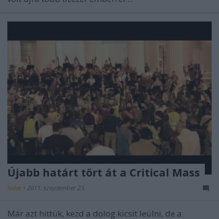
Újabb határt tört át a Critical Mass
halar
•
2011. szeptember 23.
Már azt hittük, kezd a dolog kicsit leülni, de a