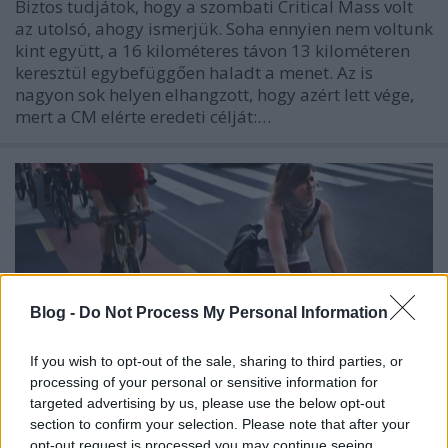
Biztos tudjátok, hogy a szombati Critical Mass volt
az utolsó, ahogy ismerjük. Soha ennyien nem voltunk
kint együtt, a 16 kilométeres távon 13 kilométeren
keresztül egybefüggően haladt a menet. Az is
nagyon sok helyen elhangzott, hogy azért lett vége,
mert a CM elérte eredeti célját:…
Blog -
Do Not Process My Personal Information
If you wish to opt-out of the sale, sharing to third parties, or
processing of your personal or sensitive information for
Tiétek az új Andrássy út!
targeted advertising by us, please use the below opt-out
section to confirm your selection. Please note that after your
halar
•
2012. május 30.
opt-out request is processed you may continue seeing