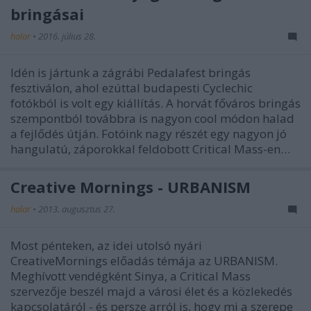
bringásai
halar
•
2016. július 28.
Idén is jártunk a zágrábi Pedalafest bringás
fesztiválon, ahol ezúttal budapesti Cyclechic
fotókból is volt egy kiállítás. A horvát főváros bringás
szempontból továbbra is nagyon cool módon halad
a fejlődés útján. Fotóink nagy részét egy nagyon jó
hangulatú, záporokkal feldobott Critical Mass-en…
Creative Mornings - URBANISM
halar
•
2013. augusztus 27.
Most pénteken, az idei utolsó nyári
CreativeMornings előadás témája az URBANISM.
Meghívott vendégként Sinya, a Critical Mass
szervezője beszél majd a városi élet és a közlekedés
kapcsolatáról - és persze arról is, hogy mi a szerepe