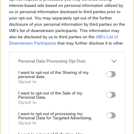
interest-based ads based on personal information utilized by
Annyi év bénázása után tegnap végre átadták (de
us or personal information disclosed to third parties prior to
már régóta élvezhetjük) az Andrássy út
your opt-out. You may separately opt-out of the further
biztonságosabbá és haladósabbá tett új
disclosure of your personal information by third parties on the
bringasávjait a Bajcsy Zsilinszky út és az Oktogon
IAB’s list of downstream participants. This information may
között. Hogy az Oktogonon kívüli rész mikor lesz
also be disclosed by us to third parties on the
IAB’s List of
kész, nem tudjuk. Tegnap a Critical Mass…
Downstream Participants
that may further disclose it to other
third parties.
Keressük a fotósokat fotózó lányt
Please note that this website/app uses one or more Google
Personal Data Processing Opt Outs
services and may gather and store information including but
halar
•
2012. április 30.
not limited to your visit or usage behaviour. You may click to
I want to opt-out of the Sharing of my
personal data.
grant or deny consent to Google and its third-party tags to
Opted In
A Critical Mass-ről szóló képek között elég sok
use your data for below specified purposes in below Google
albumban van ott ez a lány, aki az Erzsébet-híd
consent section.
I want to opt-out of the Sale of my
budai lehajtójánál fotózó fotósokat fotózta. Viszont
Personal Data.
a fotóját senki se látta. Segítsetek, találjuk meg!…
Opted In
I want to opt-out of processing my
Critical Chic - a ráadás
Personal Data for Targeted Advertising.
Opted In
halar
•
2012. április 25.