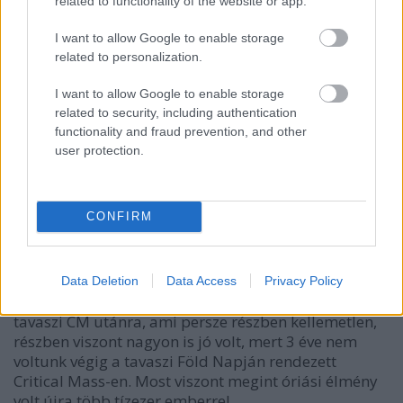
related to functionality of the website or app.
I want to allow Google to enable storage
related to personalization.
I want to allow Google to enable storage
related to security, including authentication
functionality and fraud prevention, and other
user protection.
CONFIRM
Cyclechic loves Critical Mass 2012
halar
•
2012. április 23.
Data Deletion
Data Access
Privacy Policy
Sok év után most először nem szerveztünk bulit a
tavaszi CM utánra, ami persze részben kellemetlen,
részben viszont nagyon is jó volt, mert 3 éve nem
voltunk végig a tavaszi Föld Napján rendezett
Critical Mass-en. Most viszont megint óriási élmény
volt újra több tízezer emberrel…