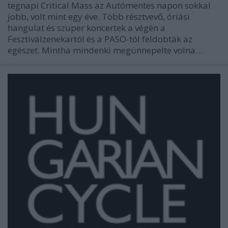
tegnapi Critical Mass az Autómentes napon sokkal
jobb, volt mint egy éve. Több résztvevő, óriási
hangulat és szuper koncertek a végén a
Fesztiválzenekartól és a PASO-tól feldobták az
egészet. Mintha mindenki megünnepelte volna…