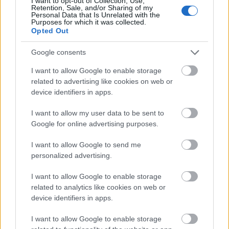
I want to opt-out of Collection, Use,
Retention, Sale, and/or Sharing of my
Personal Data that Is Unrelated with the
Három fotóalbum landolt a postaládánkban a
Purposes for which it was collected.
Critical Mass-ről, ezekből szemezgetünk nektek.Miss
Opted Out
demonstrator - by Matt…
Google consents
I want to allow Google to enable storage
Bicajos after
related to advertising like cookies on web or
device identifiers in apps.
halar
•
2012. április 24.
I want to allow my user data to be sent to
A Critical Mass után hagyomány a levezetés is. Amit
Google for online advertising purposes.
mi most megtörtünk, de a Pántlika Robur Sound
Systemmel és a Toldi Mozi amszterdami magyar
I want to allow Google to send me
riksásokról szóló filmmel a Holland Nagykövetség
personalized advertising.
szervezésében és Puszi koncerttel adta a vasárnap
esti hangulatot. Én meg többet nem…
I want to allow Google to enable storage
related to analytics like cookies on web or
device identifiers in apps.
I want to allow Google to enable storage