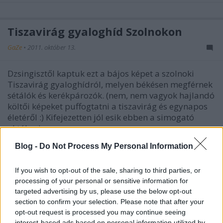
Tiszavirág gyaloghíd Szolnokon
GaZe
•
2011. október 13.
Dzsingisztől kaptuk ezt a bájos képet a szolnoki
Tiszavirág gyaloghídról, melyen békésen megférnek
sétálók és kerékpározók. (nem, nem vagyok hajlandó
költői képeket puffogtatni a tiszavirág és egynapos
életéről :) Kifejezetten jól esik ebben a simogató
októberi…
Blog -
Do Not Process My Personal Information
Lányok, bringával
If you wish to opt-out of the sale, sharing to third parties, or
GaZe
•
2011. szeptember 19.
processing of your personal or sensitive information for
targeted advertising by us, please use the below opt-out
Hangulatok és formák.Csíkok és sávok.
section to confirm your selection. Please note that after your
opt-out request is processed you may continue seeing
interest-based ads based on personal information utilized by