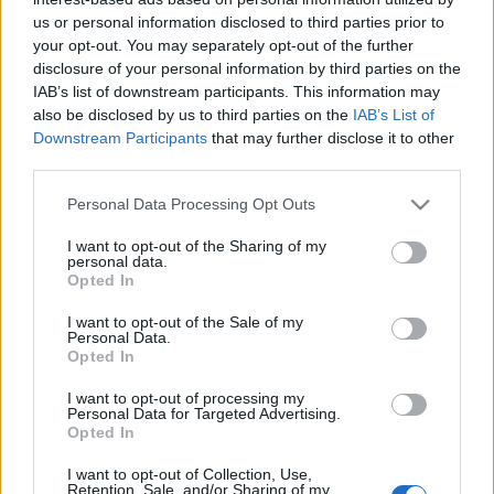
Esti portya
us or personal information disclosed to third parties prior to
GaZe
•
2011. szeptember 05.
your opt-out. You may separately opt-out of the further
disclosure of your personal information by third parties on the
IAB’s list of downstream participants. This information may
Amatőr-autodidakta vakutanfolyamunk következő
also be disclosed by us to third parties on the
IAB’s List of
akcióján már kicsit igyekeztünk finomítani a
Downstream Participants
that may further disclose it to other
perzselő fotonágyú hangulaton, úgyhogy a pultnál
third parties.
italrendelés közben eszközöltük is a beruházott
felszerelést: egy darab fehér papírfecni a táska
Please note that this website/app uses one or more Google
Personal Data Processing Opt Outs
aljáról, méretre szaggatva (kézzel,…
services and may gather and store information including but
not limited to your visit or usage behaviour. You may click to
I want to opt-out of the Sharing of my
personal data.
grant or deny consent to Google and its third-party tags to
Végre egy falat nyár
Opted In
use your data for below specified purposes in below Google
GaZe
•
2011. augusztus 04.
consent section.
I want to opt-out of the Sale of my
Personal Data.
Opted In
Ideje volt már, hogy neve alapján valóban nyári idő
legyen, napsütéssel.Klassz szabású naci.Vidám
I want to opt-out of processing my
Personal Data for Targeted Advertising.
színek. Sok pontos…
Opted In
I want to opt-out of Collection, Use,
Retention, Sale, and/or Sharing of my