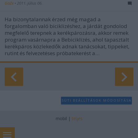
GaZe
•
2011. július 06.
Ha bizonytalannak érzed még magad a
forgalomban való biciklizéshez, a járdát gondolod
megfelelő terepnek a kerékpározásra, akkor remek
program vasárnapra a Bebiciklizés, ahol tapasztalt
kerékpáros közlekedők adnak tanácsokat, tippeket,
rutint és felvezetéses próbatekerést a…
SÜTI BEÁLLÍTÁSOK MÓDOSÍTÁSA
mobil
|
teljes