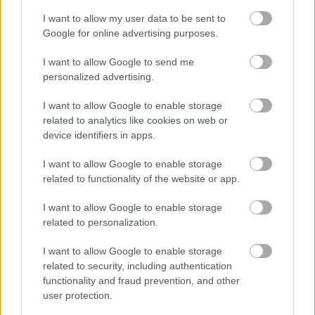
kényelmesebb tekerést biztosít, mint bármilyen
I want to allow my user data to be sent to
nadrág (és akkor az esztétikai élményről még szó
Google for online advertising purposes.
sem…
I want to allow Google to send me
Night heels
personalized advertising.
halar
•
2014. január 13.
I want to allow Google to enable storage
related to analytics like cookies on web or
Lányok magassarkúban sietnek a téli éjszakába. Egy
device identifiers in apps.
újabb biztos jele annak, hogy fejlődik a bringás
I want to allow Google to enable storage
kultúránk. Ha tetszett a poszt, nyomj egy lájkot és
related to functionality of the website or app.
kövesd a blogot a facebookon!
I want to allow Google to enable storage
related to personalization.
Rénszarvas a biciklin
I want to allow Google to enable storage
halar
•
2013. december 12.
related to security, including authentication
functionality and fraud prevention, and other
Mikulás egyik rénszarvasa ellopott egy cirkuszi
user protection.
bringát, amire egy kiskacsát is felkötözött, most