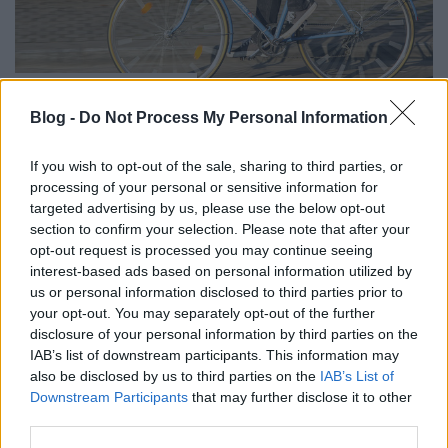
Kék, mint az ég
Blog -
Do Not Process My Personal Information
halar
•
2016. március 31.
If you wish to opt-out of the sale, sharing to third parties, or
Kedvenc színünk a hosszú tél után Ha tetszett a
processing of your personal or sensitive information for
poszt, nyomj egy lájkot és kövesd a blogot a
targeted advertising by us, please use the below opt-out
facebookon! Támogasd 1%-oddal a bringás
section to confirm your selection. Please note that after your
fejlődésért dolgozó Magyar Kerékpárosklubot!
opt-out request is processed you may continue seeing
interest-based ads based on personal information utilized by
Csajok, vélemény?
us or personal information disclosed to third parties prior to
your opt-out. You may separately opt-out of the further
Szeglet Orsi
•
2014. november 06.
disclosure of your personal information by third parties on the
IAB’s list of downstream participants. This information may
Tetoválások, szakáll, szép bringa, jó idő. Egy szóval?
also be disclosed by us to third parties on the
IAB’s List of
Downstream Participants
that may further disclose it to other
Dög. Ha tetszett a poszt, nyomj egy lájkot és kövesd
third parties.
a blogot a facebookon!