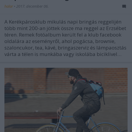
halar
•
2017. december 06.
A Kerékpárosklub mikulás napi bringás reggelijén
több mint 200-an jöttek össze ma reggel az Erzsébet
téren. Remek fotóalbum került fel a klub facebook
oldalára az eseményről, ahol pogácsa, brownie,
szaloncukor, tea, kávé, bringaszerviz és lámpaosztás
várta a télen is munkába vagy iskolába biciklivel…