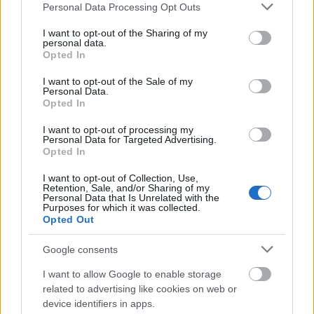
Please note that this website/app uses one or more Google
Personal Data Processing Opt Outs
Mese nincs, meló van
services and may gather and store information including but
not limited to your visit or usage behaviour. You may click to
I want to opt-out of the Sharing of my
halar
•
2014. szeptember 03.
personal data.
grant or deny consent to Google and its third-party tags to
Opted In
use your data for below specified purposes in below Google
consent section.
Itt a szeptember, vége a mókának. Az utcákon újra
I want to opt-out of the Sale of my
Personal Data.
dívik az office look, de azért hétvégén egy jó bringás
Opted In
pikniken elbúcsúztathatod velünk a nyarat. Gyere
szombaton a Margitszigetre! Ha tetszett a poszt,
I want to opt-out of processing my
nyomj egy lájkot és kövesd a blogot a facebookon!
Personal Data for Targeted Advertising.
Opted In
Így horgolj csipkés szoknyavédőt a
I want to opt-out of Collection, Use,
Retention, Sale, and/or Sharing of my
biciklidre
Personal Data that Is Unrelated with the
Purposes for which it was collected.
Opted Out
phantom der nacht
•
2014. február 19.
Google consents
Bár még mindig sokan meglepődnek rajta, hogy a
városi kerékpározáshoz nem szükséges
I want to allow Google to enable storage
related to advertising like cookies on web or
sportruházatba bújni, tapasztalataim szerint egy
device identifiers in apps.
megfelelő hosszúságú szoknya sokkal