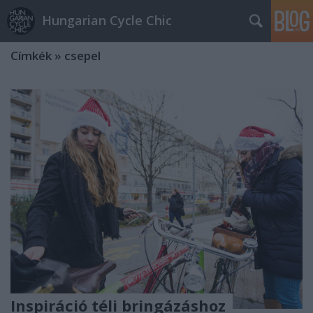
Hungarian Cycle Chic
Címkék
»
csepel
Inspiráció téli bringázáshoz