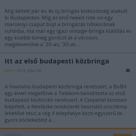
Alig kellett pár év, és új bringás kisközösség alakult
ki Budapesten. Míg az első tweed ride-on egy
maroknyi csapat bújt a bringázás hőskorának
ruháiba, ma már egy igazi vintage-bringa kiállítás és
egy kisebb tömeg gördült át a városon,
megelevenítve a '20-as, '30-as…
Itt az első budapesti közbringa
halar
•
2013. július 08.
A hivatalos budapesti közbringa rendszert, a BuBit
egy évvel megelőzve a Telekom beindította az első
budapesti közbicikli rendszert. A Csepellel közösen
kiépített, a Nextbike rendszerét használó szisztéma
lehetővé teszi a cég 4 telephelye közti egyszerű és
gyors közlekedést a…