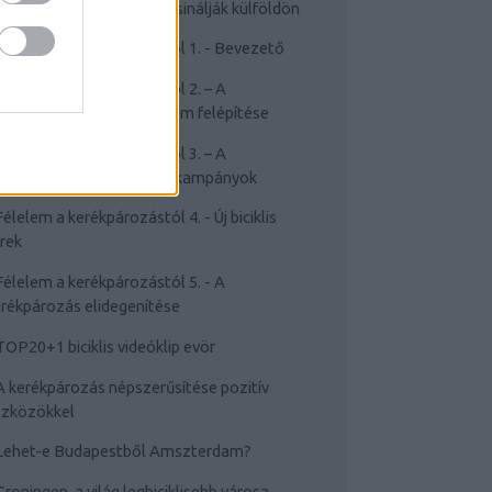
Cyclechic.hu on tour: Így csinálják külföldön
Félelem a kerékpározástól 1. - Bevezető
Félelem a kerékpározástól 2. – A
rékpározástól való félelem felépítése
Félelem a kerékpározástól 3. – A
sakviselést népszerűsítő kampányok
Félelem a kerékpározástól 4. - Új biciklis
rek
Félelem a kerékpározástól 5. - A
rékpározás elidegenítése
TOP20+1 biciklis videóklip evör
A kerékpározás népszerűsítése pozitív
szközökkel
Lehet-e Budapestből Amszterdam?
Groningen, a világ legbiciklisebb városa