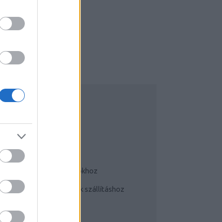
UDATTÁGÍTÓ
Bringás tippek
Kerékpárok a mindennapokhoz
Teherhordó/ cargo bringák szállításhoz
Szoknyában bringával