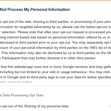
Not Process My Personal Information
to opt-out of the sale, sharing to third parties, or processing of your per
IPPEK
GYEREKKEL
SZOKNYÁBAN
ÖLT
formation for targeted advertising by us, please use the below opt-out s
KÜLDJ FOTÓT
r selection. Please note that after your opt-out request is processed y
eing interest-based ads based on personal information utilized by us or
disclosed to third parties prior to your opt-out. You may separately opt-
losure of your personal information by third parties on the IAB’s list of
. This information may also be disclosed by us to third parties on the
IA
Participants
that may further disclose it to other third parties.
 that this website/app uses one or more Google services and may gath
including but not limited to your visit or usage behaviour. You may click 
 to Google and its third-party tags to use your data for below specifi
ogle consent section.
l Data Processing Opt Outs
o opt-out of the Sharing of my personal data.
ÉDER KRISZTIÁN: BUDAPEST BOYS