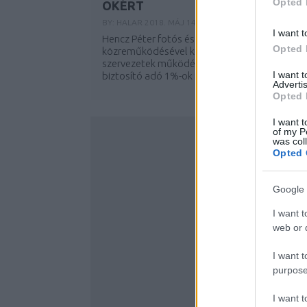
Opted 
OKÉRT
BY:
HALAR
2018. MÁJ 14.
I want t
Hencz Péter fotós és Adamik Luca modell
Opted 
közreműködésével készült editorial a civil
szervezetek működésének fenntarthatóságát
I want 
biztosító adó 1%-ok felajánlására hívja fel a...
Advertis
Opted 
I want t
of my P
was col
Opted 
Google 
I want t
web or d
I want t
purpose
I want 