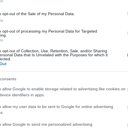
In
BY:
HALAR
2013. NOV 05.
Úgy tűnik Éder Krisztián (akit sokan még talán
o opt-out of the Sale of my Personal Data.
SP-ként ismertek) idén eléggé rápörgött a
In
biciklire, legalábbis friss fotósorozatában
kiemelt helyet kaptak a kerékpárok. A...
to opt-out of processing my Personal Data for Targeted
ing.
In
o opt-out of Collection, Use, Retention, Sale, and/or Sharing
ersonal Data that Is Unrelated with the Purposes for which it
lected.
Out
CYCLE CHIC
T
consents
A bicikli nem egyszerűen közlekedési eszköz,
-
o allow Google to enable storage related to advertising like cookies on
hanem egy igazi stíluselem. Nem kér
evice identifiers in apps.
-
kompromisszumot, nem kell hozzá öltözni,
o allow my user data to be sent to Google for online advertising
hiszen maga öltöztet. És még a városokat is
-
s.
jobbá teszi.
-
to allow Google to send me personalized advertising.