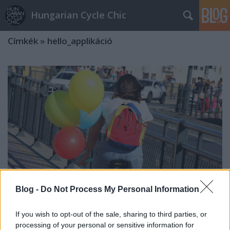
Hungarian Cycle Chic
Címkék
»
hello_applikáció
Blog -
Do Not Process My Personal Information
If you wish to opt-out of the sale, sharing to third parties, or
Köss novemberig biztosítást és
processing of your personal or sensitive information for