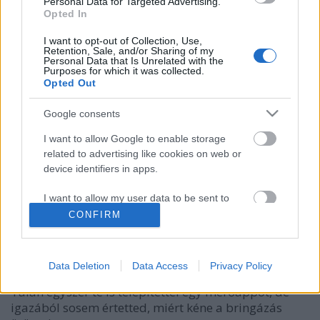
Personal Data for Targeted Advertising.
Opted In
I want to opt-out of Collection, Use,
Retention, Sale, and/or Sharing of my
Personal Data that Is Unrelated with the
Purposes for which it was collected.
Opted Out
Google consents
Végre itt egy városi bringás app,
I want to allow Google to enable storage
amivel mérhetsz, nyerhetsz,
related to advertising like cookies on web or
problémákat oldhatsz meg
device identifiers in apps.
halar
•
2017. október 30.
I want to allow my user data to be sent to
Google for online advertising purposes.
CONFIRM
Biztos neked is vannak ismerőseid a facebook-on,
akik a letekert kilométereikkel elégetett kalóriáikkal,
I want to allow Google to send me
personalized advertising.
vagy a budapesti hidakon megmászott
Data Deletion
Data Access
Privacy Policy
szintkülönbségekkel menőznek szinte minden nap.
I want to allow Google to enable storage
Talán egyszer te is telepítettél egy mérőappot, de
related to analytics like cookies on web or
igazából sosem értetted, miért kéne a bringázás
device identifiers in apps.