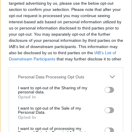
targeted advertising by us, please use the below opt-out
szerezd be végre azt a király
section to confirm your selection. Please note that after your
okoskarkötőt!
opt-out request is processed you may continue seeing
interest-based ads based on personal information utilized by
Huszthy Zita
•
2018. október 16.
us or personal information disclosed to third parties prior to
your opt-out. You may separately opt-out of the further
Számunkra, akik nap mint nap használjuk a bringát,
disclosure of your personal information by third parties on the
sokkal többet jelent egy közlekedési eszköznél.
IAB’s list of downstream participants. This information may
Ismerjük minden küllőjét, matricáját és a karcolásait
also be disclosed by us to third parties on the
IAB’s List of
is. Jó érzés szemmel tartani a bolt, vagy a váróterem
Downstream Participants
that may further disclose it to other
ablakából, és ugyanott találni egy hosszú
third parties.
munkanap után, ahol hagytuk. Én bevallom,
Please note that this website/app uses one or more Google
Personal Data Processing Opt Outs
mindig…
services and may gather and store information including but
not limited to your visit or usage behaviour. You may click to
I want to opt-out of the Sharing of my
personal data.
grant or deny consent to Google and its third-party tags to
Opted In
use your data for below specified purposes in below Google
consent section.
I want to opt-out of the Sale of my
Personal Data.
Opted In
I want to opt-out of processing my