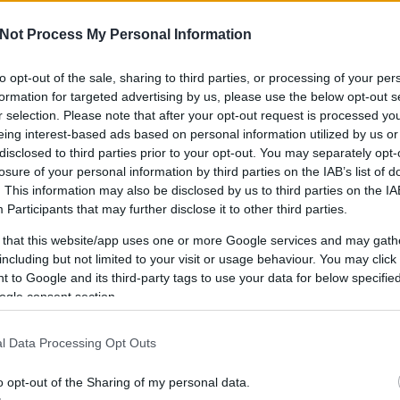
Not Process My Personal Information
to opt-out of the sale, sharing to third parties, or processing of your per
IPPEK
GYEREKKEL
SZOKNYÁBAN
ÖLT
formation for targeted advertising by us, please use the below opt-out s
KÜLDJ FOTÓT
r selection. Please note that after your opt-out request is processed y
eing interest-based ads based on personal information utilized by us or
disclosed to third parties prior to your opt-out. You may separately opt-
losure of your personal information by third parties on the IAB’s list of
. This information may also be disclosed by us to third parties on the
IA
Participants
that may further disclose it to other third parties.
 that this website/app uses one or more Google services and may gath
including but not limited to your visit or usage behaviour. You may click 
 to Google and its third-party tags to use your data for below specifi
ogle consent section.
l Data Processing Opt Outs
o opt-out of the Sharing of my personal data.