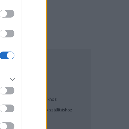
UDATTÁGÍTÓ
Bringás tippek
Kerékpárok a mindennapokhoz
Teherhordó/ cargo bringák szállításhoz
Szoknyában bringával