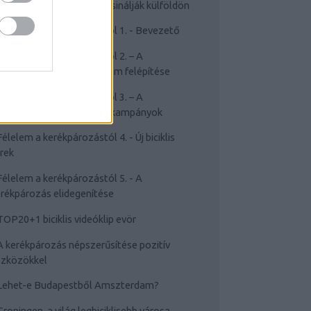
Cyclechic.hu on tour: Így csinálják külföldön
Félelem a kerékpározástól 1. - Bevezető
Félelem a kerékpározástól 2. – A
rékpározástól való félelem felépítése
Félelem a kerékpározástól 3. – A
sakviselést népszerűsítő kampányok
Félelem a kerékpározástól 4. - Új biciklis
rek
Félelem a kerékpározástól 5. - A
rékpározás elidegenítése
TOP20+1 biciklis videóklip evör
A kerékpározás népszerűsítése pozitív
szközökkel
Lehet-e Budapestből Amszterdam?
Groningen, a világ legbiciklisebb városa