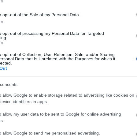
In
o opt-out of the Sale of my Personal Data.
In
to opt-out of processing my Personal Data for Targeted
ing.
In
o opt-out of Collection, Use, Retention, Sale, and/or Sharing
ersonal Data that Is Unrelated with the Purposes for which it
lected.
Out
CYCLE CHIC
T
consents
A bicikli nem egyszerűen közlekedési eszköz,
-
o allow Google to enable storage related to advertising like cookies on
hanem egy igazi stíluselem. Nem kér
evice identifiers in apps.
-
kompromisszumot, nem kell hozzá öltözni,
o allow my user data to be sent to Google for online advertising
hiszen maga öltöztet. És még a városokat is
-
s.
jobbá teszi.
-
to allow Google to send me personalized advertising.