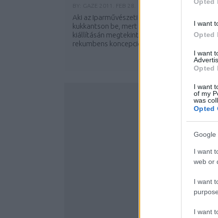
Opted 
BY:
GAZE
2011. FEB 28.
Aki az Iparművészeti Múzeum felé tekerne, az
I want t
kukkantson be, mert a MOME ösztöndíjasok
kiállításán megtekintheti Kápolnás Gergely
Opted 
rekumbens koncepcióit. (rekumbens, avagy...
I want 
Advertis
Opted 
I want t
of my P
was col
Opted 
Google 
I want t
web or d
I want t
purpose
I want 