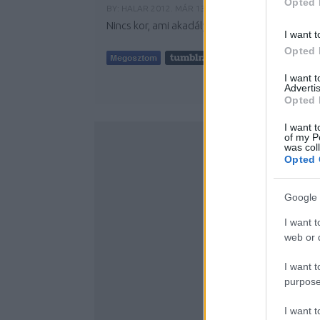
Opted 
BY:
HALAR
2012. MÁR 13.
Nincs kor, ami akadályt jelenthetne
I want t
Opted 
I want 
Advertis
Opted 
I want t
of my P
was col
Opted 
Google 
I want t
web or d
I want t
purpose
I want 