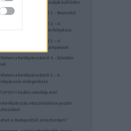
Cyclechic.hu on tour: Így csinálják külföldön
Félelem a kerékpározástól 1. - Bevezető
Félelem a kerékpározástól 2. – A
rékpározástól való félelem felépítése
Félelem a kerékpározástól 3. – A
sakviselést népszerűsítő kampányok
Félelem a kerékpározástól 4. - Új biciklis
rek
Félelem a kerékpározástól 5. - A
rékpározás elidegenítése
TOP20+1 biciklis videóklip evör
A kerékpározás népszerűsítése pozitív
szközökkel
Lehet-e Budapestből Amszterdam?
Groningen, a világ legbiciklisebb városa