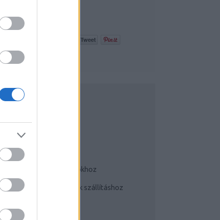
Y:
HALAR
2012. MÁR 01.
o, go, goooooooo!!!!!!!!!!!
UDATTÁGÍTÓ
Bringás tippek
Kerékpárok a mindennapokhoz
Teherhordó/ cargo bringák szállításhoz
Szoknyában bringával