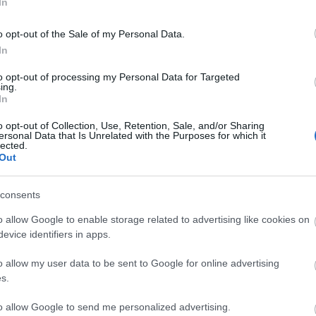
In
BY:
HALAR
2012. MÁR 12.
B
A tavasz biztos jele, hogy megjelennek azok a
G
o opt-out of the Sale of my Personal Data.
járgányok, amiket télen még mással
In
helyettesítettünk
to opt-out of processing my Personal Data for Targeted
ing.
In
o opt-out of Collection, Use, Retention, Sale, and/or Sharing
ersonal Data that Is Unrelated with the Purposes for which it
lected.
Out
CYCLE CHIC
T
consents
A bicikli nem egyszerűen közlekedési eszköz,
-
o allow Google to enable storage related to advertising like cookies on
hanem egy igazi stíluselem. Nem kér
evice identifiers in apps.
-
kompromisszumot, nem kell hozzá öltözni,
o allow my user data to be sent to Google for online advertising
hiszen maga öltöztet. És még a városokat is
-
s.
jobbá teszi.
-
to allow Google to send me personalized advertising.