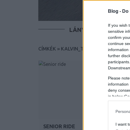
Blog -
Do 
If you wish 
LÁNYOK
FIÚK
T
sensitive in
confirm you
continue se
CÍMKÉK
»
KALVIN_TER
information 
further disc
participants
Downstream 
Please note
information 
deny consent
in below Go
Persona
I want t
SENIOR RIDE