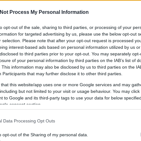
Not Process My Personal Information
to opt-out of the sale, sharing to third parties, or processing of your per
IPPEK
GYEREKKEL
SZOKNYÁBAN
ÖLT
formation for targeted advertising by us, please use the below opt-out s
KÜLDJ FOTÓT
r selection. Please note that after your opt-out request is processed y
eing interest-based ads based on personal information utilized by us or
disclosed to third parties prior to your opt-out. You may separately opt-
losure of your personal information by third parties on the IAB’s list of
. This information may also be disclosed by us to third parties on the
IA
Participants
that may further disclose it to other third parties.
 that this website/app uses one or more Google services and may gath
including but not limited to your visit or usage behaviour. You may click 
 to Google and its third-party tags to use your data for below specifi
ogle consent section.
l Data Processing Opt Outs
o opt-out of the Sharing of my personal data.
CHOPPER A KÁLVINON