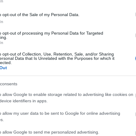
In
o opt-out of the Sale of my Personal Data.
In
to opt-out of processing my Personal Data for Targeted
ing.
In
o opt-out of Collection, Use, Retention, Sale, and/or Sharing
ersonal Data that Is Unrelated with the Purposes for which it
lected.
Out
CYCLE CHIC
T
consents
A bicikli nem egyszerűen közlekedési eszköz,
-
o allow Google to enable storage related to advertising like cookies on
hanem egy igazi stíluselem. Nem kér
evice identifiers in apps.
-
kompromisszumot, nem kell hozzá öltözni,
o allow my user data to be sent to Google for online advertising
hiszen maga öltöztet. És még a városokat is
-
s.
jobbá teszi.
-
to allow Google to send me personalized advertising.