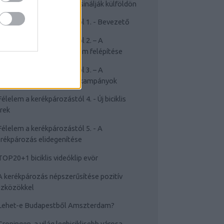
Cyclechic.hu on tour: Így csinálják külföldön
Félelem a kerékpározástól 1. - Bevezető
Félelem a kerékpározástól 2. – A
rékpározástól való félelem felépítése
Félelem a kerékpározástól 3. – A
sakviselést népszerűsítő kampányok
Félelem a kerékpározástól 4. - Új biciklis
rek
Félelem a kerékpározástól 5. - A
rékpározás elidegenítése
TOP20+1 biciklis videóklip evör
A kerékpározás népszerűsítése pozitív
szközökkel
Lehet-e Budapestből Amszterdam?
Groningen, a világ legbiciklisebb városa