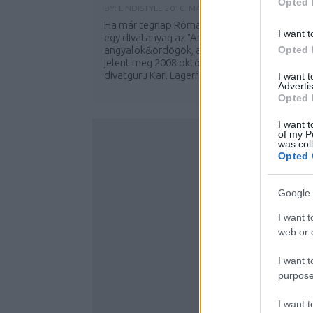
Opted 
BY:
LINDISTYLE
2010. MÁR 12.
Ha már tegnap Róma volt terítéken, akkor itt
I want t
egy divatanyag az "Angeli&Diavoli", azaz
angyalok&ördögök, ami az olasz ELLE-ben
Opted 
jelent meg 2008 októberében. A fotókat a
divatguru Karl Lagerfeld készítette, aki a...
I want 
Advertis
Opted 
I want t
of my P
was col
Opted 
Google 
I want t
web or d
I want t
purpose
I want 