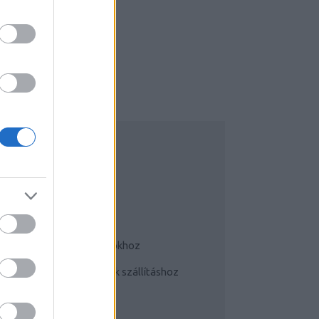
UDATTÁGÍTÓ
Bringás tippek
Kerékpárok a mindennapokhoz
Teherhordó/ cargo bringák szállításhoz
Szoknyában bringával