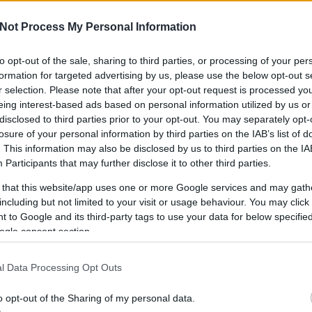
Not Process My Personal Information
to opt-out of the sale, sharing to third parties, or processing of your per
IPPEK
GYEREKKEL
SZOKNYÁBAN
ÖLT
formation for targeted advertising by us, please use the below opt-out s
KÜLDJ FOTÓT
r selection. Please note that after your opt-out request is processed y
eing interest-based ads based on personal information utilized by us or
disclosed to third parties prior to your opt-out. You may separately opt-
losure of your personal information by third parties on the IAB’s list of
. This information may also be disclosed by us to third parties on the
IA
Participants
that may further disclose it to other third parties.
 that this website/app uses one or more Google services and may gath
including but not limited to your visit or usage behaviour. You may click 
 to Google and its third-party tags to use your data for below specifi
ogle consent section.
l Data Processing Opt Outs
o opt-out of the Sharing of my personal data.