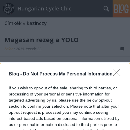
Hungarian Cycle Chic
Címkék
»
kazinczy
Magasan rezeg a YOLO
halar
•
2015. január 22.
Furcsa lények a Kazinczy utcában, már csütörtök
este. Mi ez, ha nem a bulinegyed magasan rezgő
Blog -
Do Not Process My Personal Information
YOLO faktorának biztos jele? Ha tetszett a poszt,
nyomj egy lájkot és kövesd a blogot a facebookon!
If you wish to opt-out of the sale, sharing to third parties, or
processing of your personal or sensitive information for
Nyárias vidámság a Kazinczy
targeted advertising by us, please use the below opt-out
utcában
section to confirm your selection. Please note that after your
opt-out request is processed you may continue seeing
halar
•
2013. október 28.
interest-based ads based on personal information utilized by
us or personal information disclosed to third parties prior to