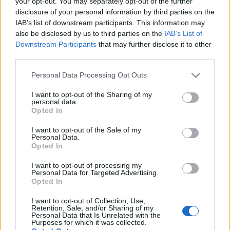
your opt-out. You may separately opt-out of the further
Eszter, a "fashionista testbe született humorista" egy
disclosure of your personal information by third parties on the
ragyogó napsütésben pompázó bringás outfit
IAB’s list of downstream participants. This information may
bejegyzéssel nyitotta október utolsó hetét a
also be disclosed by us to third parties on the
IAB’s List of
Wardrobe Reports blogon. A fotókat Karczag Dániel
Downstream Participants
that may further disclose it to other
készítette. Különösen piros pontos a poszt, amiért
third parties.
sikerült a bulinegyed…
Please note that this website/app uses one or more Google
Personal Data Processing Opt Outs
services and may gather and store information including but
Cycle Chic bloggerek Budapesten
not limited to your visit or usage behaviour. You may click to
I want to opt-out of the Sharing of my
personal data.
halar
•
2012. október 03.
grant or deny consent to Google and its third-party tags to
Opted In
use your data for below specified purposes in below Google
consent section.
I want to opt-out of the Sale of my
Szeptember 22 környékén nálunk "konferenciázott"
Personal Data.
a Cycle Chic Republic 6 különböző városának
Opted In
képviselője, akikkel együtt jártuk végig a legjobb
helyeket, a Csepeltől kapott szuper bicajokon.
I want to opt-out of processing my
Personal Data for Targeted Advertising.
Természetesen a RIDE THE CATWALK street fashion
Opted In
bemutató volt nekik is a csúcs.…
I want to opt-out of Collection, Use,
Retention, Sale, and/or Sharing of my
Túlélési technikák: az éjszaka
Personal Data that Is Unrelated with the
Purposes for which it was collected.