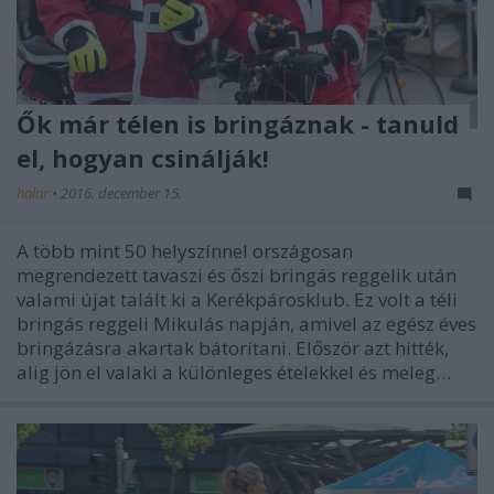
Ők már télen is bringáznak - tanuld
el, hogyan csinálják!
halar
•
2016. december 15.
A több mint 50 helyszínnel országosan
megrendezett tavaszi és őszi bringás reggelik után
valami újat talált ki a Kerékpárosklub. Ez volt a téli
bringás reggeli Mikulás napján, amivel az egész éves
bringázásra akartak bátorítani. Először azt hitték,
alig jön el valaki a különleges ételekkel és meleg…