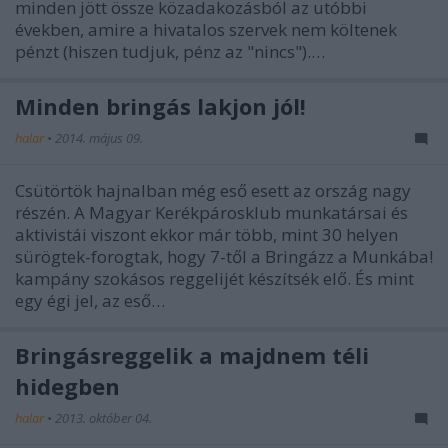
minden jött össze közadakozásból az utóbbi
években, amire a hivatalos szervek nem költenek
pénzt (hiszen tudjuk, pénz az "nincs").…
Minden bringás lakjon jól!
halar
•
2014. május 09.
Csütörtök hajnalban még eső esett az ország nagy
részén. A Magyar Kerékpárosklub munkatársai és
aktivistái viszont ekkor már több, mint 30 helyen
sürögtek-forogtak, hogy 7-től a Bringázz a Munkába!
kampány szokásos reggelijét készítsék elő. És mint
egy égi jel, az eső…
Bringásreggelik a majdnem téli
hidegben
halar
•
2013. október 04.