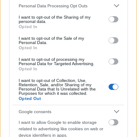
Please note that this website/app uses one or more Google
Personal Data Processing Opt Outs
services and may gather and store information including but
not limited to your visit or usage behaviour. You may click to
I want to opt-out of the Sharing of my
personal data.
grant or deny consent to Google and its third-party tags to
Opted In
use your data for below specified purposes in below Google
consent section.
I want to opt-out of the Sale of my
Personal Data.
Opted In
I want to opt-out of processing my
Personal Data for Targeted Advertising.
Opted In
I want to opt-out of Collection, Use,
Retention, Sale, and/or Sharing of my
Personal Data that Is Unrelated with the
Purposes for which it was collected.
Opted Out
Tekerés a Lánchíd átjárhatóságáért
Google consents
halar
•
2015. október 12.
I want to allow Google to enable storage
related to advertising like cookies on web or
Vasárnap délután a Magyar Kerékpárosklub / I Bike
device identifiers in apps.