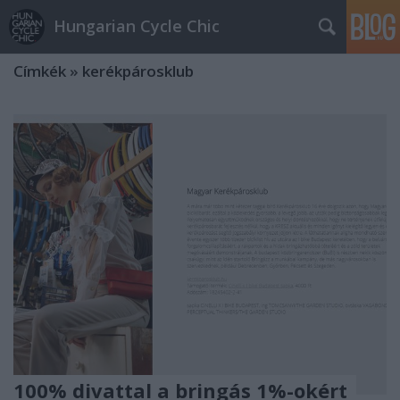
Hungarian Cycle Chic
Címkék
»
kerékpárosklub
100% divattal a bringás 1%-okért