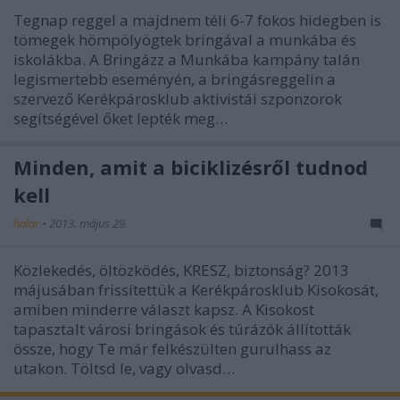
Tegnap reggel a majdnem téli 6-7 fokos hidegben is
tömegek hömpölyögtek bringával a munkába és
iskolákba. A Bringázz a Munkába kampány talán
legismertebb eseményén, a bringásreggelin a
szervező Kerékpárosklub aktivistái szponzorok
segítségével őket lepték meg…
Minden, amit a biciklizésről tudnod
kell
halar
•
2013. május 29.
Közlekedés, öltözködés, KRESZ, biztonság? 2013
májusában frissítettük a Kerékpárosklub Kisokosát,
amiben minderre választ kapsz. A Kisokost
tapasztalt városi bringások és túrázók állították
össze, hogy Te már felkészülten gurulhass az
utakon. Töltsd le, vagy olvasd…