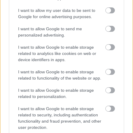
Budapest szervezésében több százan bringáztak a
Lánchíd átjárhatóbbá tételéért. Jelenleg busszal
I want to allow my user data to be sent to
biztos késést jelent beállni a dugóba, biciklivel pedig
Google for online advertising purposes.
a járdára vagy a felezővonalra szorulunk. És akkor
nem beszéltünk…
I want to allow Google to send me
personalized advertising.
Az eddigi legnagyobb
I want to allow Google to enable storage
bringásreggelik
related to analytics like cookies on web or
device identifiers in apps.
halar
•
2015. május 08.
I want to allow Google to enable storage
Hát én még nem láttam akkora bringásreggelit, mint
related to functionality of the website or app.
tegnap. Pedig voltam már egy páron. A
Kerékpárosklub szervezésében az ország 30 pontján
I want to allow Google to enable storage
rendeztek reggeliket a biciklivel munkába
related to personalization.
tekerőknek, és azoknak, akik autóról váltottak
I want to allow Google to enable storage
biciklire (volt pár helyszín, ahol uszonnát).…
related to security, including authentication
functionality and fraud prevention, and other
Cargo fun
user protection.