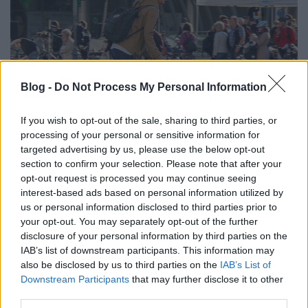
Blog -
Do Not Process My Personal Information
If you wish to opt-out of the sale, sharing to third parties, or
processing of your personal or sensitive information for
targeted advertising by us, please use the below opt-out
Szia őszi tavasz!
section to confirm your selection. Please note that after your
opt-out request is processed you may continue seeing
halar
•
2015. november 10.
interest-based ads based on personal information utilized by
us or personal information disclosed to third parties prior to
your opt-out. You may separately opt-out of the further
A téliesen indult, majd decens ősszé változott és
disclosure of your personal information by third parties on the
most újabban tavasziasra forduló idővel nem csak a
IAB’s list of downstream participants. This information may
mindennapos közlekedőknek okoz kellemes
also be disclosed by us to third parties on the
IAB’s List of
meglepetéseket a klímaváltozás, hanem kicsit a
Downstream Participants
that may further disclose it to other
bringás blogger barátja is. Így minden hitelességi
third parties.
probléma nélkül tudjuk elővenni a…