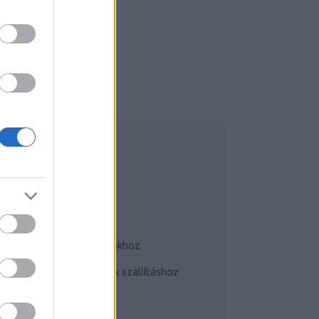
UDATTÁGÍTÓ
Bringás tippek
Kerékpárok a mindennapokhoz
Teherhordó/ cargo bringák szállításhoz
Szoknyában bringával