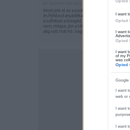
Opted 
BY:
HUSZTHY ZITA
2020. NOV 19.
Most jött el az a pont, hogy nyúlsz a telefonér
I want t
és felhívod anyádékat, hogy ugye ott van még
a sufniban a bringád, mert elhoznád Pestre? D
Opted 
nem, mégse, jön a tél… Milyen tél? Tavaly is
alig volt már hó. Vagy akkor inkább a...
I want 
Advertis
Opted 
I want t
of my P
was col
Opted 
Google 
I want t
web or d
I want t
purpose
I want 