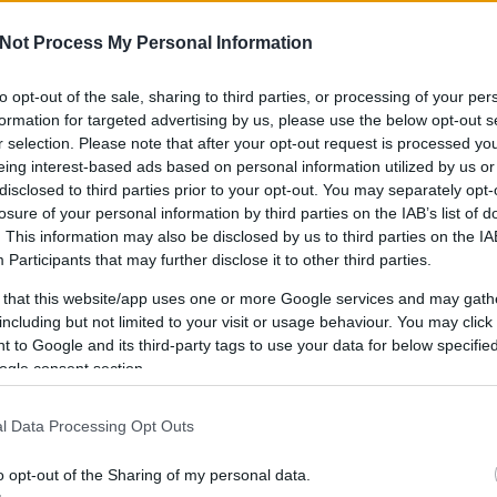
Not Process My Personal Information
to opt-out of the sale, sharing to third parties, or processing of your per
IPPEK
GYEREKKEL
SZOKNYÁBAN
ÖLT
formation for targeted advertising by us, please use the below opt-out s
KÜLDJ FOTÓT
r selection. Please note that after your opt-out request is processed y
eing interest-based ads based on personal information utilized by us or
disclosed to third parties prior to your opt-out. You may separately opt-
losure of your personal information by third parties on the IAB’s list of
. This information may also be disclosed by us to third parties on the
IA
Participants
that may further disclose it to other third parties.
 that this website/app uses one or more Google services and may gath
including but not limited to your visit or usage behaviour. You may click 
 to Google and its third-party tags to use your data for below specifi
ogle consent section.
l Data Processing Opt Outs
o opt-out of the Sharing of my personal data.
MINDEN, AMIT A BICIKLIZÉSRŐL