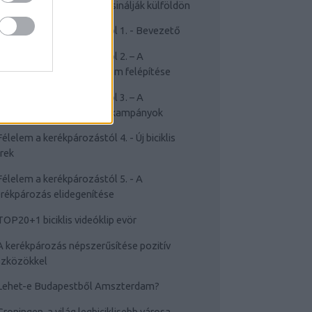
Cyclechic.hu on tour: Így csinálják külföldön
Félelem a kerékpározástól 1. - Bevezető
Félelem a kerékpározástól 2. – A
rékpározástól való félelem felépítése
Félelem a kerékpározástól 3. – A
sakviselést népszerűsítő kampányok
Félelem a kerékpározástól 4. - Új biciklis
rek
Félelem a kerékpározástól 5. - A
rékpározás elidegenítése
TOP20+1 biciklis videóklip evör
A kerékpározás népszerűsítése pozitív
szközökkel
Lehet-e Budapestből Amszterdam?
Groningen, a világ legbiciklisebb városa