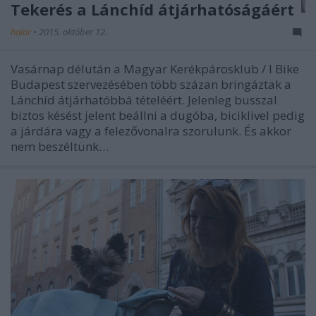
Tekerés a Lánchíd átjárhatóságáért
halar
•
2015. október 12.
Vasárnap délután a Magyar Kerékpárosklub / I Bike
Budapest szervezésében több százan bringáztak a
Lánchíd átjárhatóbbá tételéért. Jelenleg busszal
biztos késést jelent beállni a dugóba, biciklivel pedig
a járdára vagy a felezővonalra szorulunk. És akkor
nem beszéltünk…