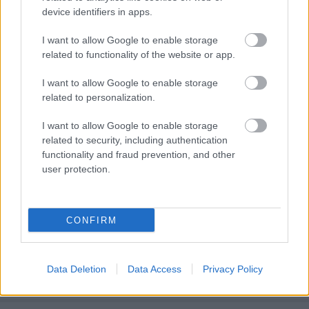
device identifiers in apps.
I want to allow Google to enable storage
related to functionality of the website or app.
I want to allow Google to enable storage
related to personalization.
InStyle és Cyclechic bemutatja:
I want to allow Google to enable storage
Bringával a vörös szőnyegen - 2015
related to security, including authentication
halar
•
2016. február 25.
functionality and fraud prevention, and other
user protection.
Az InStyle Magyarország és a Hungarian Cycle Chic
idén is megrendezte a Bringával a vörös szőnyegen
akciót, amire több mint 150-en neveztek, 6
CONFIRM
kategóriában 12 nyertes vihetett haza ajándékokat a
Madách téri kifutóról. Gratulálunk mindenkinek és
köszönjük a jelentkezőknek a versenyzést! Egy
Data Deletion
Data Access
Privacy Policy
szuper…