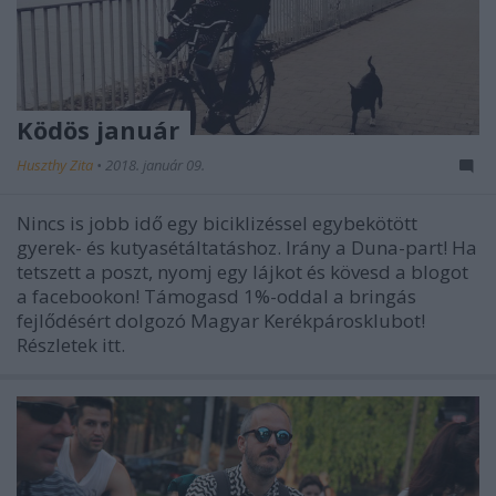
Ködös január
Huszthy Zita
•
2018. január 09.
Nincs is jobb idő egy biciklizéssel egybekötött
gyerek- és kutyasétáltatáshoz. Irány a Duna-part! Ha
tetszett a poszt, nyomj egy lájkot és kövesd a blogot
a facebookon! Támogasd 1%-oddal a bringás
fejlődésért dolgozó Magyar Kerékpárosklubot!
Részletek itt.