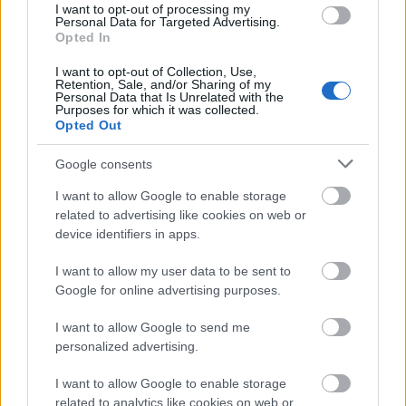
A bringaboom arcai: Háromkerekűtől
I want to opt-out of processing my
Personal Data for Targeted Advertising.
a kutyás bringáig
Opted In
Hunyadi Nóri
•
2016. április 21.
I want to opt-out of Collection, Use,
Retention, Sale, and/or Sharing of my
Personal Data that Is Unrelated with the
Nálam a bringázás gyerekkori szerelem. Kezdtem a
Purposes for which it was collected.
Opted Out
3 kerekűvel, aztán egy szalajtós férfibringám volt
(amit néha eldobtam és inkább futottam a kutyák
Google consents
elől a faluban...) Az egyetem alatt vidéki
nagyvárosban tekertem. Sokféle bringám volt, de
I want to allow Google to enable storage
ezek nem nőttek igazán a szívemhez. Aztán pár
related to advertising like cookies on web or
évvel…
device identifiers in apps.
I want to allow my user data to be sent to
Google for online advertising purposes.
I want to allow Google to send me
personalized advertising.
I want to allow Google to enable storage
related to analytics like cookies on web or