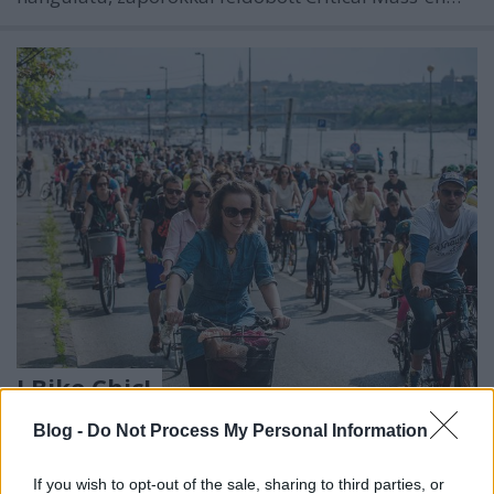
I Bike Chic!
Szeglet Orsi
•
2016. április 29.
Blog -
Do Not Process My Personal Information
Múlt hétvégén lezajlott a második I Bike Budapest
If you wish to opt-out of the sale, sharing to third parties, or