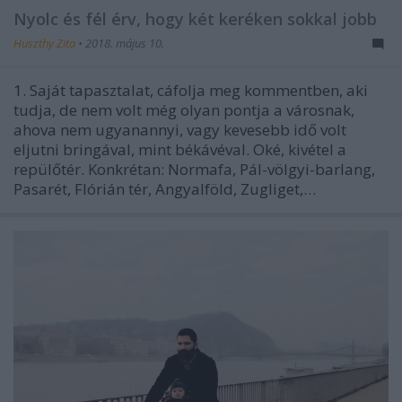
Nyolc és fél érv, hogy két keréken sokkal jobb
Huszthy Zita
•
2018. május 10.
1. Saját tapasztalat, cáfolja meg kommentben, aki
tudja, de nem volt még olyan pontja a városnak,
ahova nem ugyanannyi, vagy kevesebb idő volt
eljutni bringával, mint békávéval. Oké, kivétel a
repülőtér. Konkrétan: Normafa, Pál-völgyi-barlang,
Pasarét, Flórián tér, Angyalföld, Zugliget,…