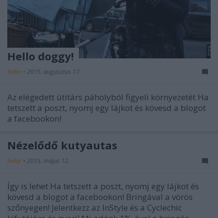
Hello doggy!
halar
•
2015. augusztus 17.
Az elégedett útitárs páholyból figyeli környezetét Ha
tetszett a poszt, nyomj egy lájkot és kövesd a blogot
a facebookon!
Nézelődő kutyautas
halar
•
2015. május 12.
Így is lehet Ha tetszett a poszt, nyomj egy lájkot és
kövesd a blogot a facebookon! Bringával a vörös
szőnyegen! Jelentkezz az InStyle és a Cyclechic