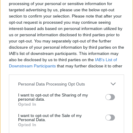
bringás felvonulás a Magyar Kerékpárosklub
processing of your personal or sensitive information for
szervezésében, és őszintén, szívet melengetően sok
targeted advertising by us, please use the below opt-out
Cyclechic arccal találkoztunk! Köszönjük, hogy
section to confirm your selection. Please note that after your
velünk vagytok, hogy bringáztok, hogy vállaljátok az
opt-out request is processed you may continue seeing
egyéniségeteket, legyetek akár gyerekek, fiatalok,…
interest-based ads based on personal information utilized by
us or personal information disclosed to third parties prior to
your opt-out. You may separately opt-out of the further
disclosure of your personal information by third parties on the
IAB’s list of downstream participants. This information may
also be disclosed by us to third parties on the
IAB’s List of
Downstream Participants
that may further disclose it to other
third parties.
Please note that this website/app uses one or more Google
Personal Data Processing Opt Outs
services and may gather and store information including but
not limited to your visit or usage behaviour. You may click to
I want to opt-out of the Sharing of my
personal data.
grant or deny consent to Google and its third-party tags to
Opted In
use your data for below specified purposes in below Google
consent section.
I want to opt-out of the Sale of my
Personal Data.
Opted In