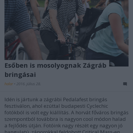
Esőben is mosolyognak Zágráb
bringásai
halar
•
2016. július 28.
Idén is jártunk a zágrábi Pedalafest bringás
fesztiválon, ahol ezúttal budapesti Cyclechic
fotókból is volt egy kiállítás. A horvát főváros bringás
szempontból továbbra is nagyon cool módon halad
a fejlődés útján. Fotóink nagy részét egy nagyon jó
hangulatú, záporokkal feldobott Critical Mass-en…