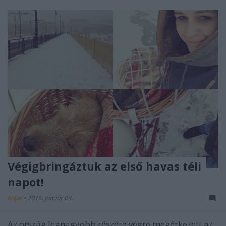
Végigbringáztuk az első havas téli
napot!
halar
•
2016. január 04.
Az ország legnagyobb részére végre megérkezett az