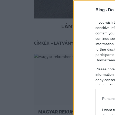
Blog -
Do 
If you wish 
LÁNYOK
FIÚK
T
sensitive in
confirm you
continue se
CÍMKÉK
»
LÁTVÁNYTERV
information 
further disc
participants
Downstream 
Please note
information 
deny consent
in below Go
Persona
I want t
MAGYAR REKUMBENS KONCEPCIÓ