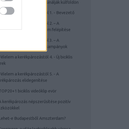
Cyclechic.hu on tour: Így csinálják külföldön
Félelem a kerékpározástól 1. - Bevezető
Félelem a kerékpározástól 2. – A
rékpározástól való félelem felépítése
Félelem a kerékpározástól 3. – A
sakviselést népszerűsítő kampányok
Félelem a kerékpározástól 4. - Új biciklis
rek
Félelem a kerékpározástól 5. - A
rékpározás elidegenítése
TOP20+1 biciklis videóklip evör
A kerékpározás népszerűsítése pozitív
szközökkel
Lehet-e Budapestből Amszterdam?
Groningen, a világ legbiciklisebb városa