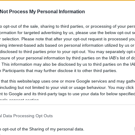
Not Process My Personal Information
to opt-out of the sale, sharing to third parties, or processing of your per
IPPEK
GYEREKKEL
SZOKNYÁBAN
ÖLT
formation for targeted advertising by us, please use the below opt-out s
KÜLDJ FOTÓT
r selection. Please note that after your opt-out request is processed y
eing interest-based ads based on personal information utilized by us or
disclosed to third parties prior to your opt-out. You may separately opt-
losure of your personal information by third parties on the IAB’s list of
. This information may also be disclosed by us to third parties on the
IA
Participants
that may further disclose it to other third parties.
 that this website/app uses one or more Google services and may gath
including but not limited to your visit or usage behaviour. You may click 
 to Google and its third-party tags to use your data for below specifi
ogle consent section.
l Data Processing Opt Outs
o opt-out of the Sharing of my personal data.