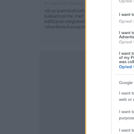
Opted 
BY:
GAZE
2011. FEB 28.
Aki az Iparművészeti Múzeum felé tekerne, az
I want t
kukkantson be, mert a MOME ösztöndíjasok
kiállításán megtekintheti Kápolnás Gergely
Opted 
rekumbens koncepcióit. (rekumbens, avagy...
I want 
Advertis
Opted 
I want t
of my P
was col
Opted 
Google 
I want t
web or d
I want t
purpose
I want 