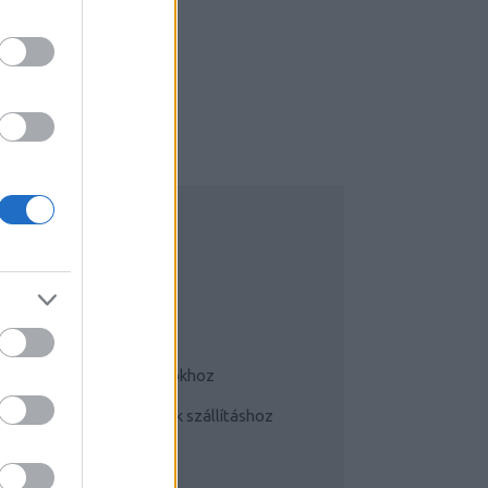
UDATTÁGÍTÓ
Bringás tippek
Kerékpárok a mindennapokhoz
Teherhordó/ cargo bringák szállításhoz
Szoknyában bringával