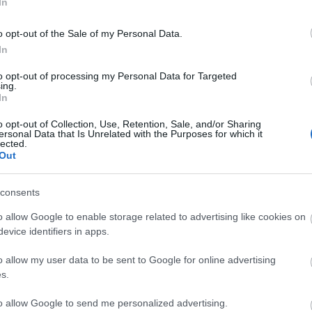
In
o opt-out of the Sale of my Personal Data.
In
to opt-out of processing my Personal Data for Targeted
ing.
In
o opt-out of Collection, Use, Retention, Sale, and/or Sharing
ersonal Data that Is Unrelated with the Purposes for which it
lected.
Out
CYCLE CHIC
T
consents
A bicikli nem egyszerűen közlekedési eszköz,
-
o allow Google to enable storage related to advertising like cookies on
hanem egy igazi stíluselem. Nem kér
evice identifiers in apps.
-
kompromisszumot, nem kell hozzá öltözni,
o allow my user data to be sent to Google for online advertising
hiszen maga öltöztet. És még a városokat is
-
s.
jobbá teszi.
-
to allow Google to send me personalized advertising.