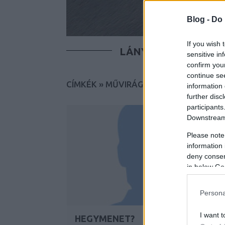
Blog -
Do 
If you wish 
LÁNYOK
FIÚK
T
sensitive in
confirm you
continue se
CÍMKÉK
»
MŰVIRÁGKESZTYŰ
information 
further disc
participants
Downstream 
Please note
information 
deny consent
in below Go
Persona
I want t
HEGYMENET?