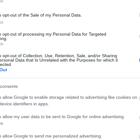
In
o opt-out of the Sale of my Personal Data.
In
t
to opt-out of processing my Personal Data for Targeted
ing.
In
o opt-out of Collection, Use, Retention, Sale, and/or Sharing
ersonal Data that Is Unrelated with the Purposes for which it
lected.
Out
CYCLE CHIC
T
consents
A bicikli nem egyszerűen közlekedési eszköz,
-
o allow Google to enable storage related to advertising like cookies on
hanem egy igazi stíluselem. Nem kér
evice identifiers in apps.
-
kompromisszumot, nem kell hozzá öltözni,
o allow my user data to be sent to Google for online advertising
hiszen maga öltöztet. És még a városokat is
-
s.
jobbá teszi.
-
to allow Google to send me personalized advertising.