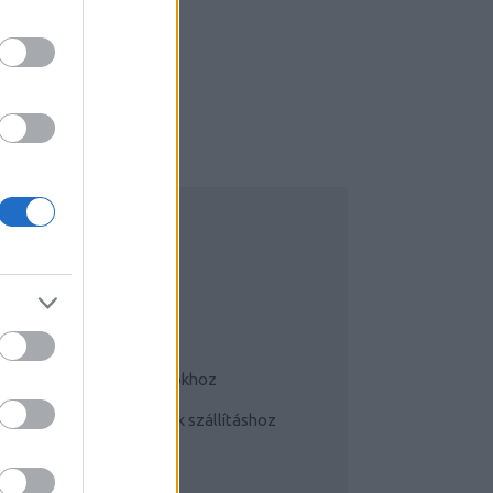
UDATTÁGÍTÓ
Bringás tippek
Kerékpárok a mindennapokhoz
Teherhordó/ cargo bringák szállításhoz
Szoknyában bringával