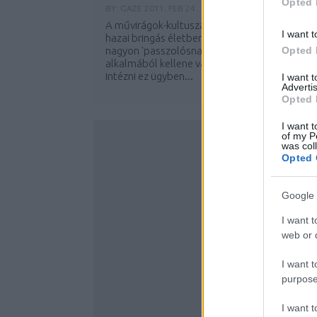
Opted 
BY:
GAZE
2011. FEB 24.
A művirágok-kultusza még nem ütött be a
I want t
hazai bringás életben, pedig valamiért ezt
nagyon 'passzolósnak' érezzük. Lehet tavasz
Opted 
alkalmából kellene valami össznépi pimpelés
intézni ez ügyben...
I want 
Advertis
Opted 
...
I want t
of my P
was col
Opted 
Google 
I want t
web or d
I want t
purpose
I want 