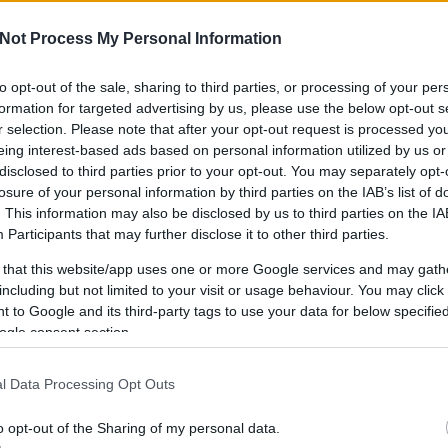
Not Process My Personal Information
to opt-out of the sale, sharing to third parties, or processing of your per
IPPEK
GYEREKKEL
SZOKNYÁBAN
ÖLT
formation for targeted advertising by us, please use the below opt-out s
KÜLDJ FOTÓT
r selection. Please note that after your opt-out request is processed y
eing interest-based ads based on personal information utilized by us or
disclosed to third parties prior to your opt-out. You may separately opt-
losure of your personal information by third parties on the IAB’s list of
. This information may also be disclosed by us to third parties on the
IA
Participants
that may further disclose it to other third parties.
 that this website/app uses one or more Google services and may gath
including but not limited to your visit or usage behaviour. You may click 
 to Google and its third-party tags to use your data for below specifi
ogle consent section.
l Data Processing Opt Outs
o opt-out of the Sharing of my personal data.