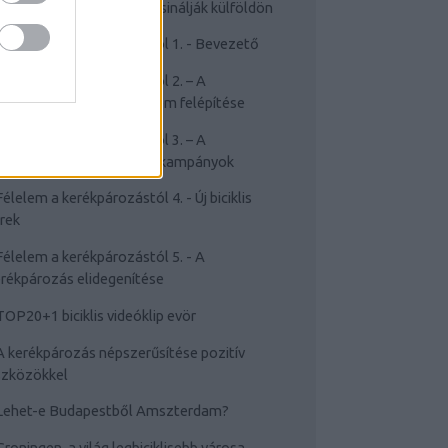
Cyclechic.hu on tour: Így csinálják külföldön
Félelem a kerékpározástól 1. - Bevezető
Félelem a kerékpározástól 2. – A
rékpározástól való félelem felépítése
Félelem a kerékpározástól 3. – A
sakviselést népszerűsítő kampányok
Félelem a kerékpározástól 4. - Új biciklis
rek
Félelem a kerékpározástól 5. - A
rékpározás elidegenítése
TOP20+1 biciklis videóklip evör
A kerékpározás népszerűsítése pozitív
szközökkel
Lehet-e Budapestből Amszterdam?
Groningen, a világ legbiciklisebb városa