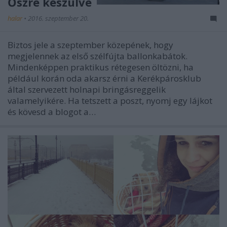
Őszre készülve
halar
•
2016. szeptember 20.
Biztos jele a szeptember közepének, hogy
megjelennek az első szélfújta ballonkabátok.
Mindenképpen praktikus rétegesen öltözni, ha
például korán oda akarsz érni a Kerékpárosklub
által szervezett holnapi bringásreggelik
valamelyikére. Ha tetszett a poszt, nyomj egy lájkot
és kövesd a blogot a…