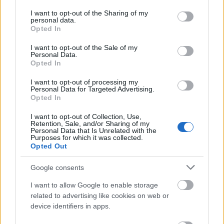
services and may gather and store information including but
halar
•
2016. október 25.
not limited to your visit or usage behaviour. You may click to
I want to opt-out of the Sharing of my
personal data.
grant or deny consent to Google and its third-party tags to
Opted In
Ezúttal férfiakat mutatunk be, akik bevetik magukat
use your data for below specified purposes in below Google
a reggeli forgalomba, vagy épp a munkaidő végén
consent section.
I want to opt-out of the Sale of my
bringára ülnek és eltekernek a naplementébe.
Personal Data.
Mindezt úgy, ahogy egy munkahelyi meeting-re is
Opted In
mehetnének. Az összecsukható bringa jó barát,
I want to opt-out of processing my
kicsire összecsomagolva egészen az íróasztalig el
Personal Data for Targeted Advertising.
tudják…
Opted In
I want to opt-out of Collection, Use,
Retention, Sale, and/or Sharing of my
Personal Data that Is Unrelated with the
Purposes for which it was collected.
Opted Out
Google consents
I want to allow Google to enable storage
related to advertising like cookies on web or
device identifiers in apps.