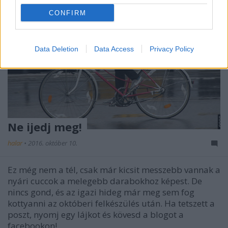
CONFIRM
Data Deletion
Data Access
Privacy Policy
Ne ijedj meg!
halar
•
2016. október 10.
Ez még nem a tél, csak már kicsit messzebb vannak a
nyári cuccok a melegebb darabokhoz képest. De
nincs gond, és az igazi hideg már meg sem fog
kottyanni az októberi felkészülés után. Ha tetszett a
poszt, nyomj egy lájkot és kövesd a blogot a
facebookon!