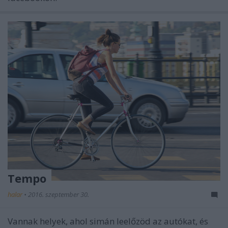
Tempo
halar
•
2016. szeptember 30.
Vannak helyek, ahol simán leelőzöd az autókat, és