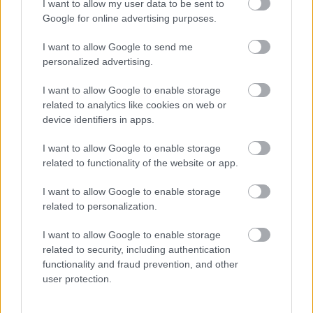
I want to allow my user data to be sent to
Google for online advertising purposes.
I want to allow Google to send me
personalized advertising.
Mondtuk már, hogy a Bubi
mindenkié?
I want to allow Google to enable storage
related to analytics like cookies on web or
halar
•
2016. október 12.
device identifiers in apps.
I want to allow Google to enable storage
Általában öltönyös bubizókkal szoktuk felhívni a
related to functionality of the website or app.
figyelmet arra, hogy a közbringa mindenkié. Most
kivételt teszünk, hiszen tényleg mindenkié. Ráadásul
I want to allow Google to enable storage
október közepén 12 új állomás nyílik meg Budán! Ha
related to personalization.
tetszett a poszt, nyomj egy lájkot és kövesd a blogot
a facebookon!
I want to allow Google to enable storage
related to security, including authentication
functionality and fraud prevention, and other
user protection.