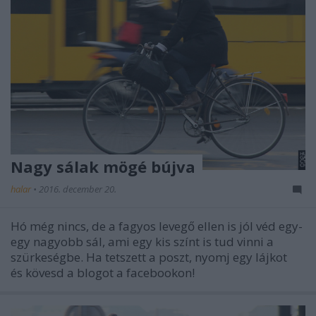
Nagy sálak mögé bújva
halar
•
2016. december 20.
Hó még nincs, de a fagyos levegő ellen is jól véd egy-
egy nagyobb sál, ami egy kis színt is tud vinni a
szürkeségbe. Ha tetszett a poszt, nyomj egy lájkot
és kövesd a blogot a facebookon!