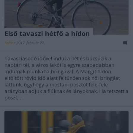
Első tavaszi hétfő a hídon
halar
•
2017. február 27.
Tavasziasodó idővel indul a hét és búcsúzik a
naptári tél, a város lakói is egyre szabadabban
indulnak munkába bringával. A Margit hídon
eltöltött rövid idő alatt feltűnően sok női bringást
láttunk, úgyhogy a mostani posztot fele-fele
arányban adjuk a fiúknak és lányoknak. Ha tetszett a
poszt,…