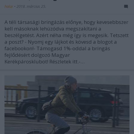
halar
•
2018. március 25.
A téli társasági bringázás előnye, hogy kevesebbszer
kell másoknak lehúzódva megszakítani a
beszélgetést. Azért néha még így is megesik. Tetszett
a poszt? - Nyomj egy lájkot és kövesd a blogot a
facebookon!- Támogasd 1%-oddal a bringás
fejlődésért dolgozó Magyar
Kerékpárosklubot! Részletek itt.-…