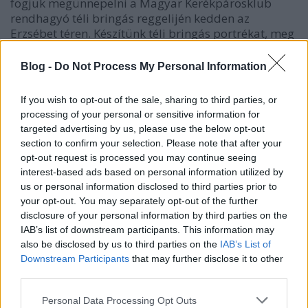
fogjuk megünnepelni a Magyar Kerékpárosklub
rendhagyó téli bringás reggelijén kedden az
Erzsébet téren. Készítünk téli bringás portrékat, meg
lesz egy csomó különleges kávé és ennivaló. Itt az…
Blog -
Do Not Process My Personal Information
If you wish to opt-out of the sale, sharing to third parties, or
processing of your personal or sensitive information for
targeted advertising by us, please use the below opt-out
section to confirm your selection. Please note that after your
opt-out request is processed you may continue seeing
interest-based ads based on personal information utilized by
us or personal information disclosed to third parties prior to
your opt-out. You may separately opt-out of the further
disclosure of your personal information by third parties on the
IAB’s list of downstream participants. This information may
also be disclosed by us to third parties on the
IAB’s List of
Downstream Participants
that may further disclose it to other
third parties.
Pasik ingben, ötféleképpen
Please note that this website/app uses one or more Google
Personal Data Processing Opt Outs