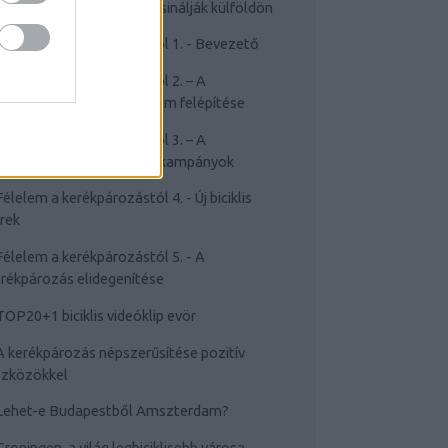
Cyclechic.hu on tour: Így csinálják külföldön
Félelem a kerékpározástól 1. - Bevezető
Félelem a kerékpározástól 2. – A
rékpározástól való félelem felépítése
Félelem a kerékpározástól 3. – A
sakviselést népszerűsítő kampányok
Félelem a kerékpározástól 4. - Új biciklis
rek
Félelem a kerékpározástól 5. - A
rékpározás elidegenítése
TOP20+1 biciklis videóklip evör
A kerékpározás népszerűsítése pozitív
szközökkel
Lehet-e Budapestből Amszterdam?
Groningen, a világ legbiciklisebb városa