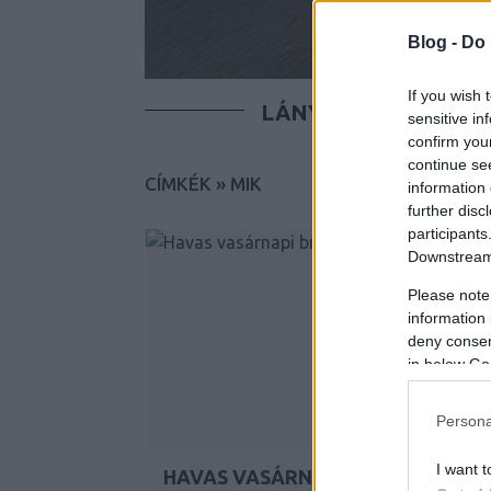
Blog -
Do 
If you wish 
LÁNYOK
FIÚK
T
sensitive in
confirm you
continue se
CÍMKÉK
»
MIK
information 
further disc
participants
Downstream 
Please note
information 
deny consent
in below Go
Persona
I want t
HAVAS VASÁRNAPI BRINGÁZÁS