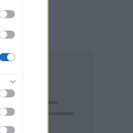
UDATTÁGÍTÓ
Bringás tippek
Kerékpárok a mindennapokhoz
Teherhordó/ cargo bringák szállításhoz
Szoknyában bringával