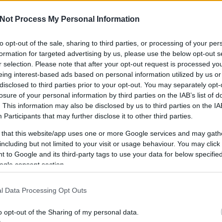
Not Process My Personal Information
to opt-out of the sale, sharing to third parties, or processing of your per
IPPEK
GYEREKKEL
SZOKNYÁBAN
ÖLT
formation for targeted advertising by us, please use the below opt-out s
KÜLDJ FOTÓT
r selection. Please note that after your opt-out request is processed y
eing interest-based ads based on personal information utilized by us or
disclosed to third parties prior to your opt-out. You may separately opt-
losure of your personal information by third parties on the IAB’s list of
. This information may also be disclosed by us to third parties on the
IA
Participants
that may further disclose it to other third parties.
 that this website/app uses one or more Google services and may gath
including but not limited to your visit or usage behaviour. You may click 
 to Google and its third-party tags to use your data for below specifi
ogle consent section.
l Data Processing Opt Outs
o opt-out of the Sharing of my personal data.