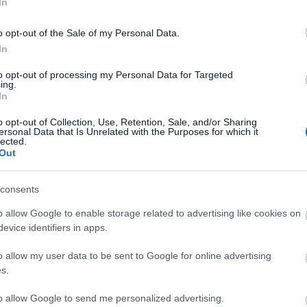
In
o opt-out of the Sale of my Personal Data.
In
to opt-out of processing my Personal Data for Targeted
ing.
In
o opt-out of Collection, Use, Retention, Sale, and/or Sharing
ersonal Data that Is Unrelated with the Purposes for which it
lected.
Out
CYCLE CHIC
T
consents
A bicikli nem egyszerűen közlekedési eszköz,
-
o allow Google to enable storage related to advertising like cookies on
hanem egy igazi stíluselem. Nem kér
evice identifiers in apps.
-
kompromisszumot, nem kell hozzá öltözni,
o allow my user data to be sent to Google for online advertising
hiszen maga öltöztet. És még a városokat is
-
s.
jobbá teszi.
-
to allow Google to send me personalized advertising.