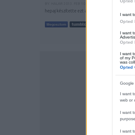
Opted 
BY:
HALAR
2013. FEB 10.
hepaj készítette ezt a képet.
I want t
Opted 
I want 
Advertis
Opted 
I want t
of my P
was col
Opted 
Google 
I want t
web or d
I want t
purpose
I want 