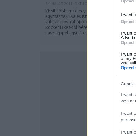
Opted 
BY:
HALAR
2011. OKT 10.
Kicsit több, mint egy hete mondott igent
I want t
egymásnak Éva és István. Az eskü után
stílusbiztos ruhájukban felpattantak egy
Opted 
Rocket Bikes-tól bérelt tandemre és a
násznéppel együtt eltekertek a Hősök tere...
I want 
Advertis
Opted 
I want t
of my P
was col
Opted 
Google 
I want t
web or d
I want t
purpose
I want 