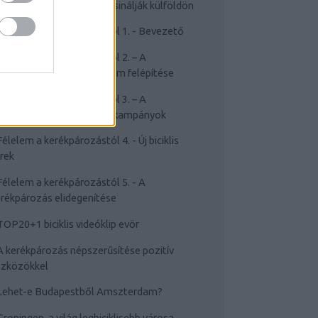
Cyclechic.hu on tour: Így csinálják külföldön
Félelem a kerékpározástól 1. - Bevezető
Félelem a kerékpározástól 2. – A
rékpározástól való félelem felépítése
Félelem a kerékpározástól 3. – A
sakviselést népszerűsítő kampányok
Félelem a kerékpározástól 4. - Új biciklis
rek
Félelem a kerékpározástól 5. - A
rékpározás elidegenítése
TOP20+1 biciklis videóklip evör
A kerékpározás népszerűsítése pozitív
szközökkel
Lehet-e Budapestből Amszterdam?
Groningen, a világ legbiciklisebb városa