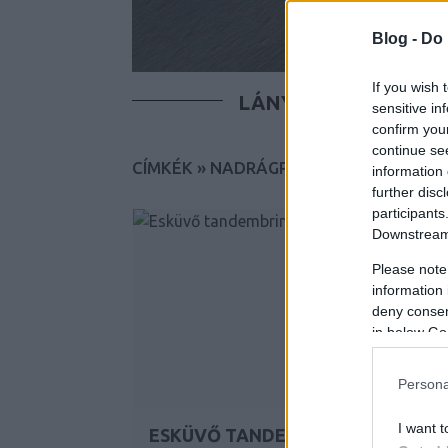
Blog -
Do 
If you wish 
LÁNYOK
FIÚK
T
sensitive in
confirm you
continue se
CÍMKÉK
»
NADRÁGPÁNT
information 
further disc
participants
Downstream 
Please note
information 
deny consent
in below Go
Persona
I want t
ESKÜVŐ TANDEMBRINGÁN