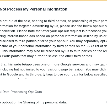
Not Process My Personal Information
to opt-out of the sale, sharing to third parties, or processing of your per
IPPEK
GYEREKKEL
SZOKNYÁBAN
ÖLT
formation for targeted advertising by us, please use the below opt-out s
KÜLDJ FOTÓT
r selection. Please note that after your opt-out request is processed y
eing interest-based ads based on personal information utilized by us or
disclosed to third parties prior to your opt-out. You may separately opt-
losure of your personal information by third parties on the IAB’s list of
. This information may also be disclosed by us to third parties on the
IA
Participants
that may further disclose it to other third parties.
 that this website/app uses one or more Google services and may gath
including but not limited to your visit or usage behaviour. You may click 
 to Google and its third-party tags to use your data for below specifi
ogle consent section.
l Data Processing Opt Outs
o opt-out of the Sharing of my personal data.