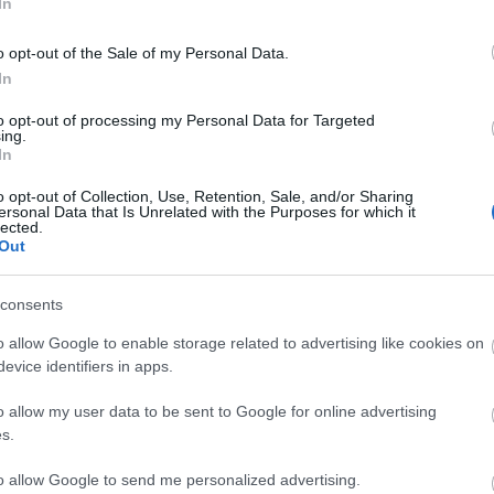
In
o opt-out of the Sale of my Personal Data.
In
to opt-out of processing my Personal Data for Targeted
ing.
In
o opt-out of Collection, Use, Retention, Sale, and/or Sharing
ersonal Data that Is Unrelated with the Purposes for which it
lected.
Out
CYCLE CHIC
T
consents
A bicikli nem egyszerűen közlekedési eszköz,
-
o allow Google to enable storage related to advertising like cookies on
hanem egy igazi stíluselem. Nem kér
evice identifiers in apps.
-
kompromisszumot, nem kell hozzá öltözni,
o allow my user data to be sent to Google for online advertising
hiszen maga öltöztet. És még a városokat is
-
s.
jobbá teszi.
-
to allow Google to send me personalized advertising.