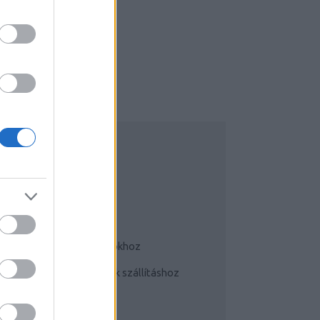
UDATTÁGÍTÓ
Bringás tippek
Kerékpárok a mindennapokhoz
Teherhordó/ cargo bringák szállításhoz
Szoknyában bringával