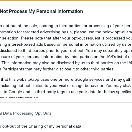
Not Process My Personal Information
to opt-out of the sale, sharing to third parties, or processing of your per
IPPEK
GYEREKKEL
SZOKNYÁBAN
ÖLT
formation for targeted advertising by us, please use the below opt-out s
KÜLDJ FOTÓT
r selection. Please note that after your opt-out request is processed y
eing interest-based ads based on personal information utilized by us or
disclosed to third parties prior to your opt-out. You may separately opt-
losure of your personal information by third parties on the IAB’s list of
. This information may also be disclosed by us to third parties on the
IA
Participants
that may further disclose it to other third parties.
 that this website/app uses one or more Google services and may gath
including but not limited to your visit or usage behaviour. You may click 
 to Google and its third-party tags to use your data for below specifi
ogle consent section.
l Data Processing Opt Outs
o opt-out of the Sharing of my personal data.