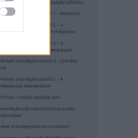
Cyclechic.hu on tour: Így csinálják külföldön
Félelem a kerékpározástól 1. - Bevezető
Félelem a kerékpározástól 2. – A
rékpározástól való félelem felépítése
Félelem a kerékpározástól 3. – A
sakviselést népszerűsítő kampányok
Félelem a kerékpározástól 4. - Új biciklis
rek
Félelem a kerékpározástól 5. - A
rékpározás elidegenítése
TOP20+1 biciklis videóklip evör
A kerékpározás népszerűsítése pozitív
szközökkel
Lehet-e Budapestből Amszterdam?
Groningen, a világ legbiciklisebb városa