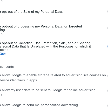
In
o opt-out of the Sale of my Personal Data.
In
to opt-out of processing my Personal Data for Targeted
ing.
In
o opt-out of Collection, Use, Retention, Sale, and/or Sharing
ersonal Data that Is Unrelated with the Purposes for which it
lected.
Out
CYCLE CHIC
T
consents
A bicikli nem egyszerűen közlekedési eszköz,
-
o allow Google to enable storage related to advertising like cookies on
hanem egy igazi stíluselem. Nem kér
evice identifiers in apps.
-
kompromisszumot, nem kell hozzá öltözni,
o allow my user data to be sent to Google for online advertising
hiszen maga öltöztet. És még a városokat is
-
s.
jobbá teszi.
-
to allow Google to send me personalized advertising.