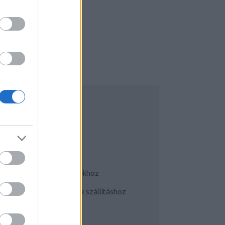
UDATTÁGÍTÓ
Bringás tippek
Kerékpárok a mindennapokhoz
Teherhordó/ cargo bringák szállításhoz
Szoknyában bringával