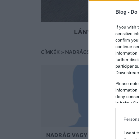
Blog -
Do 
If you wish 
LÁNYOK
FIÚK
T
sensitive in
confirm you
continue se
CÍMKÉK
»
NADRÁGSZOKNYA
information 
further disc
participants
Downstream 
Please note
information 
deny consent
in below Go
Persona
I want t
NADRÁG VAGY SZOKNYA