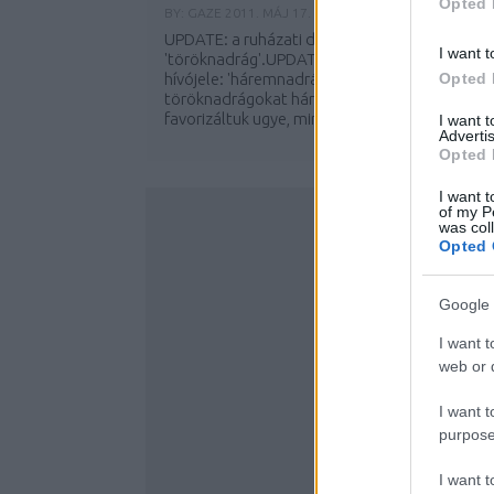
Opted 
BY:
GAZE
2011. MÁJ 17.
UPDATE: a ruházati darabok hívójele:
I want t
'töröknadrág'.UPDATE2: a ruházati darabok
hívójele: 'háremnadrág'.A nadrágszoknyákat
Opted 
töröknadrágokat háremnadrágokat már
favorizáltuk ugye, mint nagy kedvencünket?
I want 
Advertis
Opted 
...
I want t
of my P
was col
Opted 
Google 
I want t
web or d
I want t
purpose
I want 