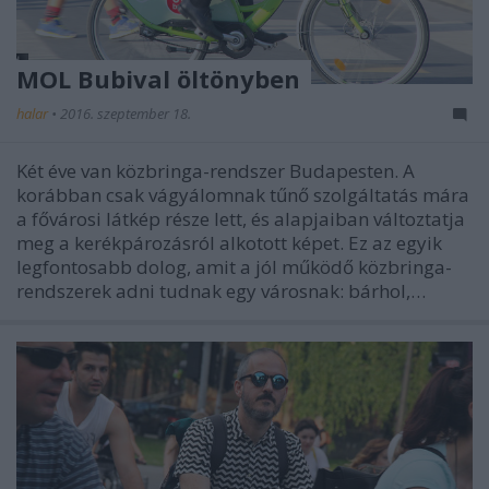
MOL Bubival öltönyben
halar
•
2016. szeptember 18.
Két éve van közbringa-rendszer Budapesten. A
korábban csak vágyálomnak tűnő szolgáltatás mára
a fővárosi látkép része lett, és alapjaiban változtatja
meg a kerékpározásról alkotott képet. Ez az egyik
legfontosabb dolog, amit a jól működő közbringa-
rendszerek adni tudnak egy városnak: bárhol,…