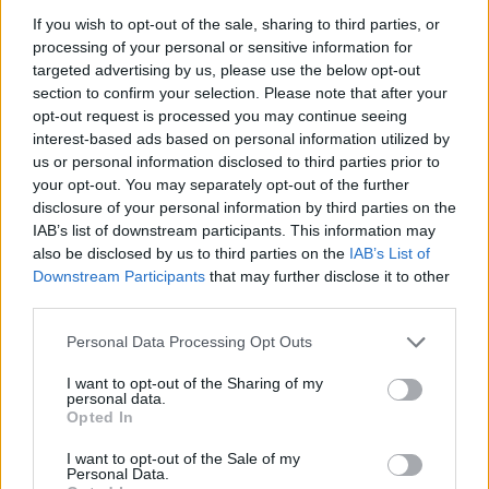
indulnak munkába bringával. A Margit hídon
If you wish to opt-out of the sale, sharing to third parties, or
eltöltött rövid idő alatt feltűnően sok női bringást
processing of your personal or sensitive information for
láttunk, úgyhogy a mostani posztot fele-fele
targeted advertising by us, please use the below opt-out
arányban adjuk a fiúknak és lányoknak. Ha tetszett a
section to confirm your selection. Please note that after your
poszt,…
opt-out request is processed you may continue seeing
interest-based ads based on personal information utilized by
Még a kismotor is utazik
us or personal information disclosed to third parties prior to
your opt-out. You may separately opt-out of the further
halar
•
2016. november 08.
disclosure of your personal information by third parties on the
IAB’s list of downstream participants. This information may
Az elképesztő cukiság mérce ezzel, az I Bike
also be disclosed by us to third parties on the
IAB’s List of
Budapest Instagramján megjelent őszi képpel
Downstream Participants
that may further disclose it to other
lengett ki most nálunk. Apuka + kisfiú + kismotor
third parties.
utazik biciklin a hűvös terézvárosi reggelen. i bike
Please note that this website/app uses one or more Google
Personal Data Processing Opt Outs
budapest (@ibikebp) által közzétett fénykép, 2016.
services and may gather and store information including but
Nov 8., 02:34 PST Ha tetszett a…
not limited to your visit or usage behaviour. You may click to
I want to opt-out of the Sharing of my
personal data.
grant or deny consent to Google and its third-party tags to
Opted In
use your data for below specified purposes in below Google
consent section.
I want to opt-out of the Sale of my
Personal Data.