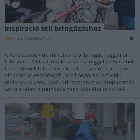
Inspiráció téli bringázáshoz
halar
•
2017. december 06.
A Kerékpárosklub mikulás napi bringás reggelijén
több mint 200-an jöttek össze ma reggel az Erzsébet
téren. Remek fotóalbum került fel a klub facebook
oldalára az eseményről, ahol pogácsa, brownie,
szaloncukor, tea, kávé, bringaszerviz és lámpaosztás
várta a télen is munkába vagy iskolába biciklivel…