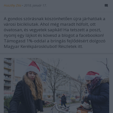
Huszthy Zita
•
2018. január 17.
A gondos szórásnak köszönhetően újra járhatóak a
városi bicikliutak. Ahol még maradt hófolt, ott
óvatosan, és vegyetek sapkát! Ha tetszett a poszt,
nyomj egy lájkot és kövesd a blogot a facebookon!
Támogasd 1%-oddal a bringás fejlődésért dolgozó
Magyar Kerékpárosklubot! Részletek itt.