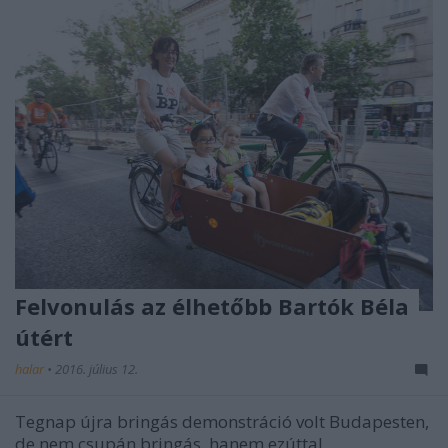
Felvonulás az élhetőbb Bartók Béla
útért
halar
•
2016. július 12.
Tegnap újra bringás demonstráció volt Budapesten,
de nem csupán bringás, hanem ezúttal