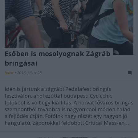
Esőben is mosolyognak Zágráb
bringásai
halar
•
2016. július 28.
Idén is jártunk a zágrábi Pedalafest bringás
fesztiválon, ahol ezúttal budapesti Cyclechic
fotókból is volt egy kiállítás. A horvát főváros bringás
szempontból továbbra is nagyon cool módon halad
a fejlődés útján. Fotóink nagy részét egy nagyon jó
hangulatú, záporokkal feldobott Critical Mass-en…