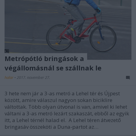
Metrópótló bringások a
végállomásnál se szállnak le
halar
•
2017. november 27.
3 hete nem jár a 3-as metró a Lehel tér és Újpest
között, amire válaszul nagyon sokan biciklire
váltottak. Több olyan útvonal is van, amivel ki lehet
váltani a 3-as metró lezárt szakaszát, ebből az egyik
itt, a Lehel térnél halad el. A Lehel téren átvezető
bringasáv összeköti a Duna-partot az…