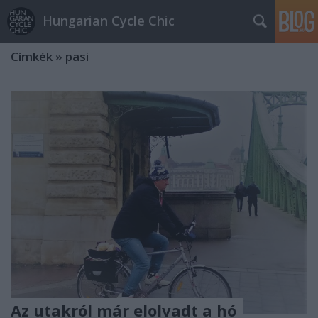
Hungarian Cycle Chic
Címkék
»
pasi
Az utakról már elolvadt a hó