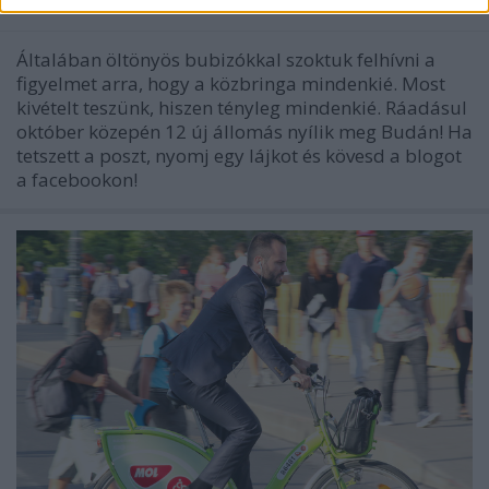
halar
•
2016. október 12.
Általában öltönyös bubizókkal szoktuk felhívni a
figyelmet arra, hogy a közbringa mindenkié. Most
kivételt teszünk, hiszen tényleg mindenkié. Ráadásul
október közepén 12 új állomás nyílik meg Budán! Ha
tetszett a poszt, nyomj egy lájkot és kövesd a blogot
a facebookon!