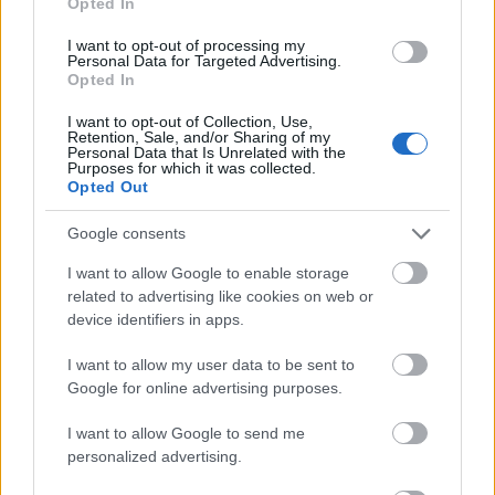
Opted In
I want to opt-out of processing my
Personal Data for Targeted Advertising.
Opted In
I want to opt-out of Collection, Use,
Retention, Sale, and/or Sharing of my
Personal Data that Is Unrelated with the
Purposes for which it was collected.
Opted Out
Google consents
Pasik ingben, ötféleképpen
I want to allow Google to enable storage
related to advertising like cookies on web or
halar
•
2016. október 25.
device identifiers in apps.
Ezúttal férfiakat mutatunk be, akik bevetik magukat
I want to allow my user data to be sent to
Google for online advertising purposes.
a reggeli forgalomba, vagy épp a munkaidő végén
bringára ülnek és eltekernek a naplementébe.
I want to allow Google to send me
Mindezt úgy, ahogy egy munkahelyi meeting-re is
personalized advertising.
mehetnének. Az összecsukható bringa jó barát,
kicsire összecsomagolva egészen az íróasztalig el