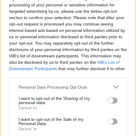
processing of your personal or sensitive information for
halar
•
2012. május 22.
targeted advertising by us, please use the below opt-out
section to confirm your selection. Please note that after your
Cuki esernyős minta, vízálló anyag, kapucni,
opt-out request is processed you may continue seeing
combközépig érő szabás - mind alapkövetelmény. A
interest-based ads based on personal information utilized by
sárvédő hiánya azért meglepetést…
us or personal information disclosed to third parties prior to
your opt-out. You may separately opt-out of the further
disclosure of your personal information by third parties on the
Szirmos minták
IAB’s list of downstream participants. This information may
halar
•
2012. május 08.
also be disclosed by us to third parties on the
IAB’s List of
Downstream Participants
that may further disclose it to other
third parties.
Kisebb- nagyobb virágminták szállnak az utcán
Please note that this website/app uses one or more Google
Personal Data Processing Opt Outs
Poncsó
services and may gather and store information including but
not limited to your visit or usage behaviour. You may click to
I want to opt-out of the Sharing of my
personal data.
halar
•
2011. augusztus 10.
grant or deny consent to Google and its third-party tags to
Opted In
use your data for below specified purposes in below Google
consent section.
Szeles reggeleken jól jön egy laza poncsó. Na, nem
I want to opt-out of the Sale of my
Personal Data.
azért, hogy soron kívül kapjunk taco-t, hanem mert
Opted In
megfogja a szelet és mégsem melegít fel, mint egy