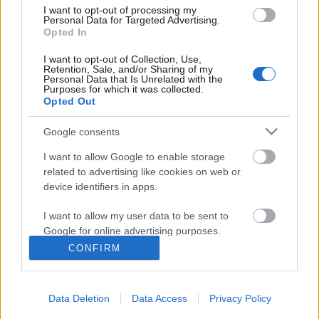
kabát.
I want to opt-out of processing my
Personal Data for Targeted Advertising.
Opted In
Esik eső de nincs megállás
I want to opt-out of Collection, Use,
Retention, Sale, and/or Sharing of my
GaZe
•
2010. június 03.
Personal Data that Is Unrelated with the
Purposes for which it was collected.
Opted Out
Az időjárás mindent megtett, hogy válaszra
kényszerítse a hazai kerékpárosokat: Igen, mindig
Google consents
Amsterdammal meg Koppenhágával jöttök, na
akkor is tetszene a dolog ha olyan időjárás lenne,
I want to allow Google to enable storage
mint ott? Azt hiszem a bringások megadták a
related to advertising like cookies on web or
választ: ja, az időjárás csak egy darabig…
device identifiers in apps.
I want to allow my user data to be sent to
Stop !
Google for online advertising purposes.
CONFIRM
moromou
•
2010. május 13.
I want to allow Google to send me
personalized advertising.
Az egyik első megállított igazi állatbarát cycle-chica
Data Deletion
Data Access
Privacy Policy
I want to allow Google to enable storage
csodás sárga Puch bringával, rengeteg izgalmas