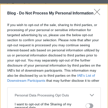
Első nyári napok
halar
•
2014. május 22.
Blog -
Do Not Process My Personal Information
Igaz, hogy egy hete még majdnem megfagytunk, ma
If you wish to opt-out of the sale, sharing to third parties, or
már nem kell különösebben beöltözni a reggeli
processing of your personal or sensitive information for
targeted advertising by us, please use the below opt-out
tekeréshez sem. Ilyenkor tudod, hogy itt a nyár. Ha
section to confirm your selection. Please note that after your
tetszett a poszt, nyomj egy lájkot és kövesd a blogot
opt-out request is processed you may continue seeing
a facebookon!
interest-based ads based on personal information utilized by
us or personal information disclosed to third parties prior to
Gerilla style
your opt-out. You may separately opt-out of the further
disclosure of your personal information by third parties on the
halar
•
2013. december 10.
IAB’s list of downstream participants. This information may
also be disclosed by us to third parties on the
IAB’s List of
A lány nem a kijevi Függetlenség teréről jött, csupán
Downstream Participants
that may further disclose it to other
a szél ellen burkolózott az ukrán zászló színeit idézi
third parties.
sáljába. Ha tetszett a poszt, nyomj egy lájkot és
Please note that this website/app uses one or more Google
Personal Data Processing Opt Outs
kövesd a blogot a facebookon! Küldj be egy téli
services and may gather and store information including but
bringás fotót december 19-ig és nyerj Nokia Lumia
not limited to your visit or usage behaviour. You may click to
I want to opt-out of the Sharing of my
520-ast!
personal data.