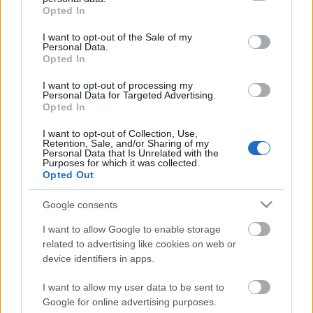
grant or deny consent to Google and its third-party tags to
Opted In
use your data for below specified purposes in below Google
Girl behind the fashion mask - on a
consent section.
I want to opt-out of the Sale of my
Personal Data.
bike
Opted In
halar
•
2012. július 23.
I want to opt-out of processing my
Personal Data for Targeted Advertising.
Opted In
A bicikli, mint stíluselem - ezt sokszor mondjuk, de a
legjobb bizonyíték mégis az, ha stílusos arcokat
I want to opt-out of Collection, Use,
látunk a bringán. Úgyhogy nagy örömmel
Retention, Sale, and/or Sharing of my
Personal Data that Is Unrelated with the
konstatáltuk, hogy Lídia, a Girl behind the fashion
Purposes for which it was collected.
mask bloggere is bicajra ült. Nemrég jutott hozzá a
Opted Out
pasztelszínű csodához, amin már el…
Google consents
Így lesz az osztrák lomis bringából
I want to allow Google to enable storage
related to advertising like cookies on web or
retró csoda Pesten - infografika
device identifiers in apps.
halar
•
2011. december 19.
I want to allow my user data to be sent to
Google for online advertising purposes.
A magyar bringaboom egyik jellegzetessége, hogy