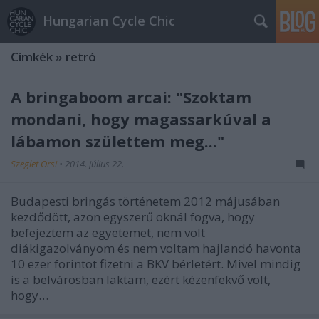
Hungarian Cycle Chic
Címkék
»
retró
A bringaboom arcai: "Szoktam
mondani, hogy magassarkúval a
lábamon születtem meg..."
Szeglet Orsi
•
2014. július 22.
Budapesti bringás történetem 2012 májusában
kezdődött, azon egyszerű oknál fogva, hogy
befejeztem az egyetemet, nem volt
diákigazolványom és nem voltam hajlandó havonta
10 ezer forintot fizetni a BKV bérletért. Mivel mindig
is a belvárosban laktam, ezért kézenfekvő volt,
hogy…