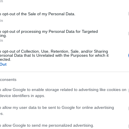
In
o opt-out of the Sale of my Personal Data.
In
to opt-out of processing my Personal Data for Targeted
ing.
In
o opt-out of Collection, Use, Retention, Sale, and/or Sharing
ersonal Data that Is Unrelated with the Purposes for which it
lected.
Out
CYCLE CHIC
T
consents
A bicikli nem egyszerűen közlekedési eszköz,
-
o allow Google to enable storage related to advertising like cookies on
hanem egy igazi stíluselem. Nem kér
evice identifiers in apps.
-
kompromisszumot, nem kell hozzá öltözni,
o allow my user data to be sent to Google for online advertising
hiszen maga öltöztet. És még a városokat is
-
s.
jobbá teszi.
-
to allow Google to send me personalized advertising.