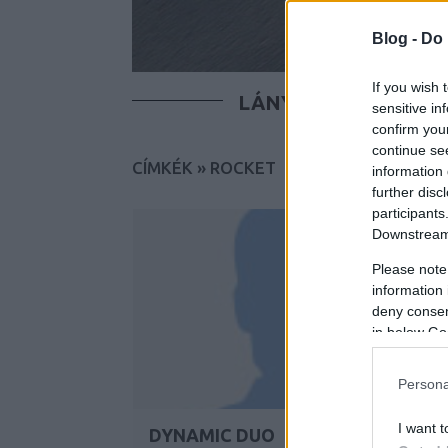
Blog -
Do 
If you wish 
LÁNYOK
FIÚK
T
sensitive in
confirm you
continue se
CÍMKÉK
»
ROCKET
information 
further disc
participants
Downstream 
Please note
information 
deny consent
in below Go
Persona
I want t
DYNAMIC DUO