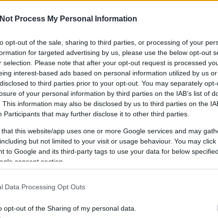
Not Process My Personal Information
to opt-out of the sale, sharing to third parties, or processing of your per
IPPEK
GYEREKKEL
SZOKNYÁBAN
ÖLT
formation for targeted advertising by us, please use the below opt-out s
KÜLDJ FOTÓT
r selection. Please note that after your opt-out request is processed y
eing interest-based ads based on personal information utilized by us or
disclosed to third parties prior to your opt-out. You may separately opt-
losure of your personal information by third parties on the IAB’s list of
. This information may also be disclosed by us to third parties on the
IA
Participants
that may further disclose it to other third parties.
 that this website/app uses one or more Google services and may gath
including but not limited to your visit or usage behaviour. You may click 
 to Google and its third-party tags to use your data for below specifi
ogle consent section.
l Data Processing Opt Outs
o opt-out of the Sharing of my personal data.