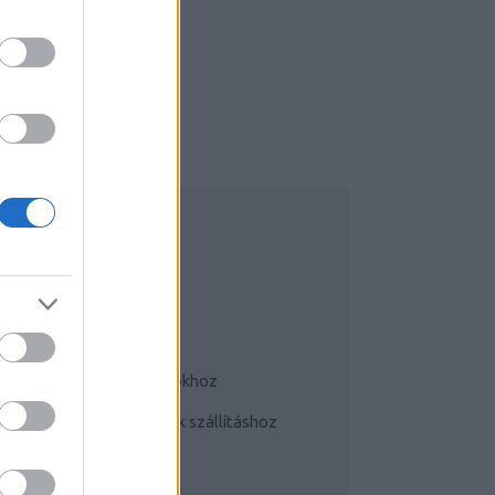
UDATTÁGÍTÓ
Bringás tippek
Kerékpárok a mindennapokhoz
Teherhordó/ cargo bringák szállításhoz
Szoknyában bringával