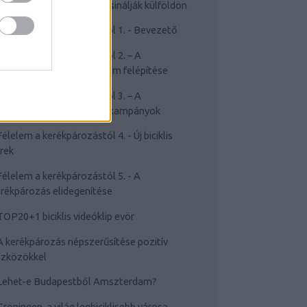
Cyclechic.hu on tour: Így csinálják külföldön
Félelem a kerékpározástól 1. - Bevezető
Félelem a kerékpározástól 2. – A
rékpározástól való félelem felépítése
Félelem a kerékpározástól 3. – A
sakviselést népszerűsítő kampányok
Félelem a kerékpározástól 4. - Új biciklis
rek
Félelem a kerékpározástól 5. - A
rékpározás elidegenítése
TOP20+1 biciklis videóklip evör
A kerékpározás népszerűsítése pozitív
szközökkel
Lehet-e Budapestből Amszterdam?
Groningen, a világ legbiciklisebb városa