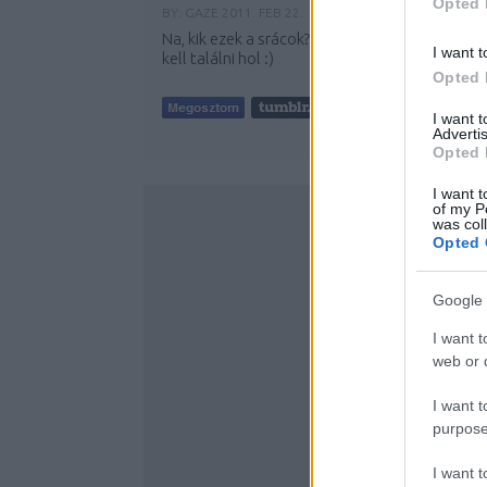
Opted 
BY:
GAZE
2011. FEB 22.
Na, kik ezek a srácok? Van segítség, csak meg
I want t
kell találni hol :)
Opted 
I want 
Advertis
Opted 
I want t
of my P
was col
Opted 
Google 
I want t
web or d
I want t
purpose
I want 